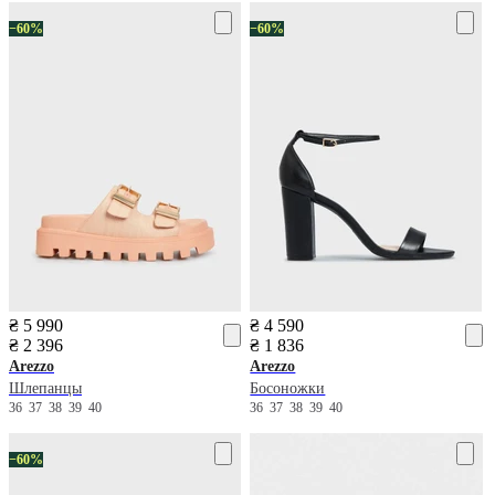
−60%
−60%
₴ 5 990
₴ 4 590
₴ 2 396
₴ 1 836
Arezzo
Arezzo
Шлепанцы
Босоножки
36
37
38
39
40
36
37
38
39
40
−60%