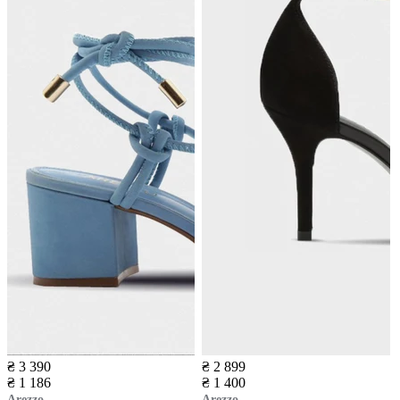
₴ 3 390
₴ 2 899
₴ 1 186
₴ 1 400
Arezzo
Arezzo