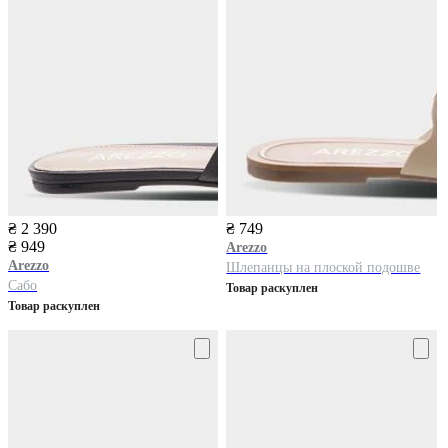
₴ 2 390
₴ 749
₴ 949
Arezzo
Arezzo
Шлепанцы на плоской подошве
Сабо
Товар раскуплен
Товар раскуплен