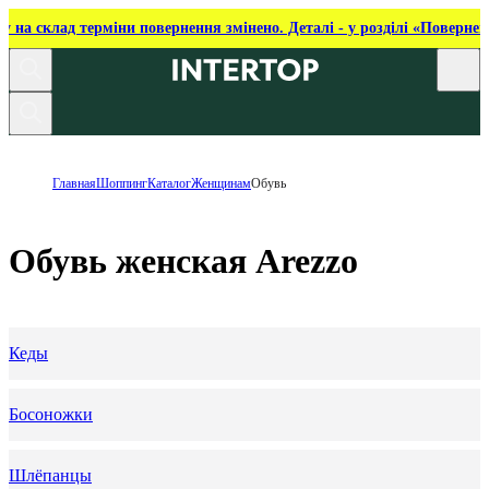
ку на склад терміни повернення змінено. Деталі - у розділі «Повернен
Главная
Шоппинг
Каталог
Женщинам
Обувь
Обувь женская Arezzo
Кеды
Босоножки
Шлёпанцы