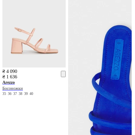
₴ 4 090
₴ 1 636
Arezzo
Босоножки
35
36
37
38
39
40