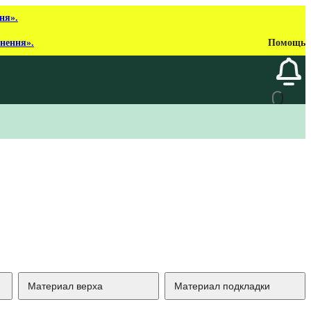
ня».
рнення».
Помощь
Материал верха
Материал подкладки