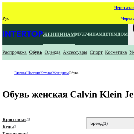
Через ата
Рус
Через 
ЖЕНЩИНАМ
МУЖЧИНАМ
ДЕТЯМ
ДОМ
Распродажа
Обувь
Одежда
Аксессуары
Спорт
Косметика
У
Ч
Главная
Шоппинг
Каталог
Женщинам
Обувь
Обувь женская Calvin Klein Je
Кроссовки
20
Бренд
(1)
Кеды
3
Босоножки
1