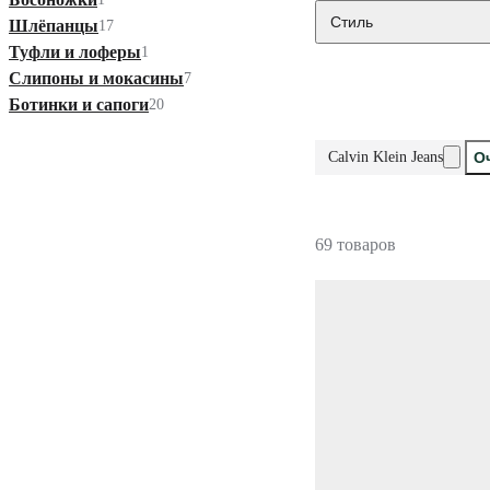
Стиль
Шлёпанцы
17
Туфли и лоферы
1
Слипоны и мокасины
7
Ботинки и сапоги
20
Calvin Klein Jeans
О
69 товаров