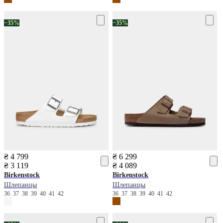
−35%
−35%
₴ 4 799
₴ 6 299
₴ 3 119
₴ 4 089
Birkenstock
Birkenstock
Шлепанцы
Шлепанцы
36
37
38
39
40
41
42
36
37
38
39
40
41
42