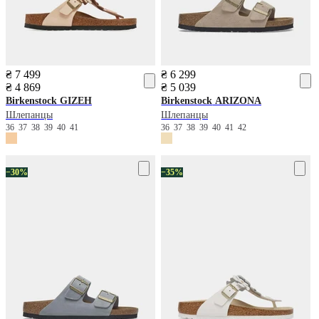
₴ 7 499
₴ 6 299
₴ 4 869
₴ 5 039
Birkenstock
GIZEH
Birkenstock
ARIZONA
Шлепанцы
Шлепанцы
36
37
38
39
40
41
36
37
38
39
40
41
42
−30%
−35%