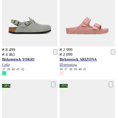
₴ 8 499
₴ 2 999
₴ 4 461
₴ 2 099
Birkenstock
TOKIO
Birkenstock
ARIZONA
Сабо
Шлепанцы
37
39
40
41
42
36
37
38
39
40
41
−20%
−35%