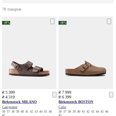
78 товаров
−20%
−20%
₴ 5 399
₴ 7 999
₴ 4 319
₴ 6 399
Birkenstock
MILANO
Birkenstock
BOSTON
Сандалии
Сабо
36
37
38
39
40
41
42
43
44
45
46
36
37
38
39
40
41
42
43
44
45
46
47
47