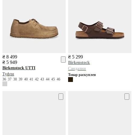
₴ 8 499
₴ 5 299
₴ 5 949
Birkenstock
Birkenstock
UTTI
Сандалии
Туфли
Товар раскуплен
36
37
38
39
40
41
42
43
44
45
46