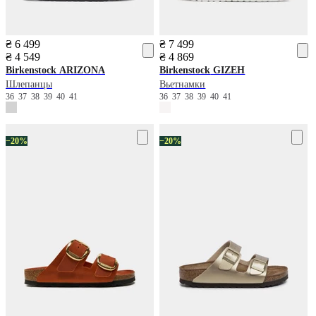
₴ 6 499
₴ 7 499
₴ 4 549
₴ 4 869
Birkenstock
ARIZONA
Birkenstock
GIZEH
Шлепанцы
Вьетнамки
36
37
38
39
40
41
36
37
38
39
40
41
−20%
−20%