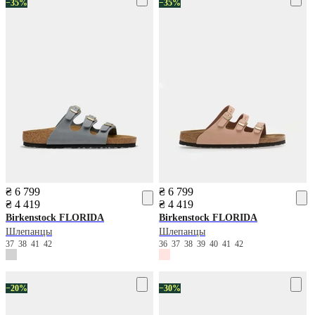
−35%
−35%
₴ 6 799
₴ 6 799
₴ 4 419
₴ 4 419
Birkenstock
FLORIDA
Birkenstock
FLORIDA
Шлепанцы
Шлепанцы
37
38
41
42
36
37
38
39
40
41
42
−20%
−30%