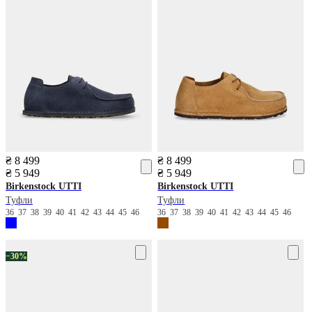
₴ 8 499
₴ 8 499
₴ 5 949
₴ 5 949
Birkenstock
UTTI
Birkenstock
UTTI
Туфли
Туфли
36
37
38
39
40
41
42
43
44
45
46
36
37
38
39
40
41
42
43
44
45
46
−30%