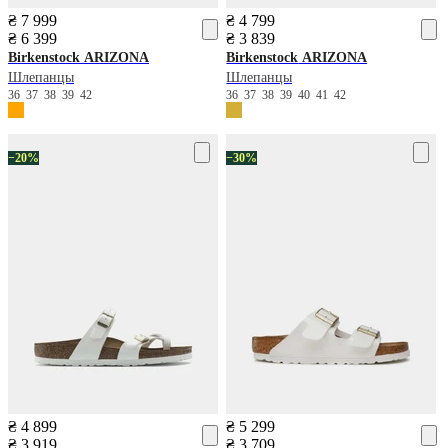
₴ 7 999
₴ 4 799
₴ 6 399
₴ 3 839
Birkenstock
ARIZONA
Birkenstock
ARIZONA
Шлепанцы
Шлепанцы
36
37
38
39
42
36
37
38
39
40
41
42
−20%
−30%
₴ 4 899
₴ 5 299
₴ 3 919
₴ 3 709