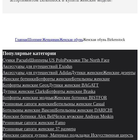
ассортиментом Birkenstock и купить женские модели!
Главная
Шоппинг
Женщинам
Женская обувь
Женская обувь Birkenstock
Популярные категории
Сумки Pacsafe
Шопперы US Polo
Рюкзаки The North Face
Аксессуары для путешествий Exodus
Аксессуары для путешествий Adidas
Дутики женские
Женские дезерты
Женские ботинки
Ботфорты женские
Ботильоны женские
Ботфорты женские Geox
Дутики женские BAGATT
Дутики женские Clarks
Ботфорты женские Braska
Ботфорты женские модные
Женские ботинки BISTFOR
Резиновые сапоги женские
Ботильоны женские Casual
Ботильоны женские Basconi
Ботильоны женские DARICHI
Женские ботинки Alex Bell
Челси мужские Andreas Moskin
Резиновые сапоги женские Famo
Резиновые сапоги женские 37 размера
Женские сапоги дутики, Материал подкладки Искусственная шерсть