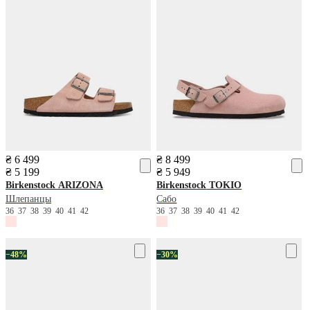
₴ 6 499
₴ 8 499
₴ 5 199
₴ 5 949
Birkenstock
ARIZONA
Birkenstock
TOKIO
Шлепанцы
Сабо
36
37
38
39
40
41
42
36
37
38
39
40
41
42
−48%
−30%