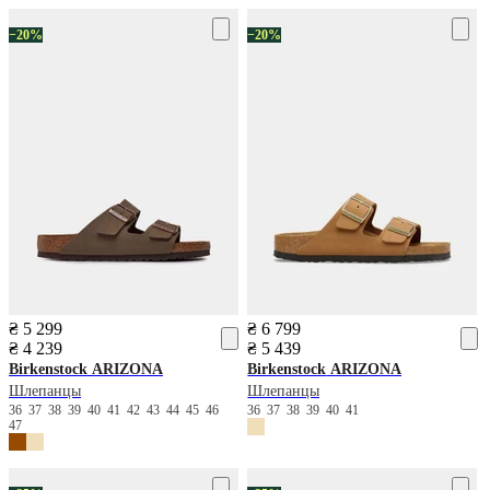
−20%
−20%
₴ 5 299
₴ 6 799
₴ 4 239
₴ 5 439
Birkenstock
ARIZONA
Birkenstock
ARIZONA
Шлепанцы
Шлепанцы
36
37
38
39
40
41
42
43
44
45
46
36
37
38
39
40
41
47