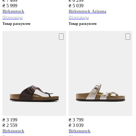
₴ 7 499
₴ 6 299
₴ 5 999
₴ 5 039
Birkenstock
Birkenstock
Arizona
Шлепанцы
Шлепанцы
Товар раскуплен
Товар раскуплен
₴ 3 199
₴ 3 799
₴ 2 559
₴ 3 039
Birkenstock
Birkenstock