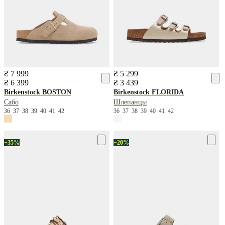
₴ 7 999
₴ 5 299
₴ 6 399
₴ 3 439
Birkenstock
BOSTON
Birkenstock
FLORIDA
Сабо
Шлепанцы
36
37
38
39
40
41
42
36
37
38
39
40
41
42
−35%
−20%