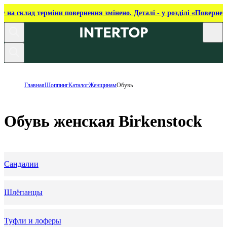
ку на склад терміни повернення змінено. Деталі - у розділі «Повернен
Главная
Шоппинг
Каталог
Женщинам
Обувь
Обувь женская Birkenstock
Сандалии
Шлёпанцы
Туфли и лоферы