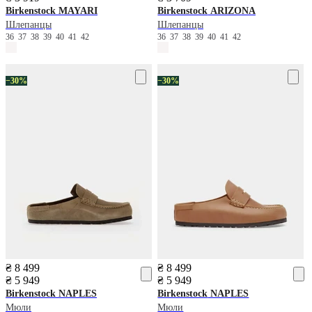
Birkenstock
MAYARI
Birkenstock
ARIZONA
Шлепанцы
Шлепанцы
36
37
38
39
40
41
42
36
37
38
39
40
41
42
−30%
−30%
₴ 8 499
₴ 8 499
₴ 5 949
₴ 5 949
Birkenstock
NAPLES
Birkenstock
NAPLES
Мюли
Мюли