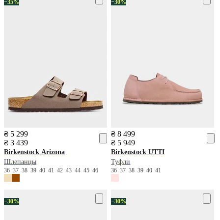
−35%
−30%
₴ 5 299
₴ 8 499
₴ 3 439
₴ 5 949
Birkenstock
Arizona
Birkenstock
UTTI
Шлепанцы
Туфли
36
37
38
39
40
41
42
43
44
45
46
36
37
38
39
40
41
−30%
−30%