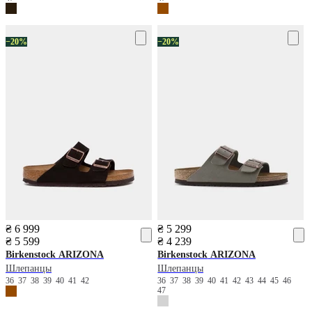
−20%
−20%
₴ 6 999
₴ 5 299
₴ 5 599
₴ 4 239
Birkenstock
ARIZONA
Birkenstock
ARIZONA
Шлепанцы
Шлепанцы
36
37
38
39
40
41
42
36
37
38
39
40
41
42
43
44
45
46
47