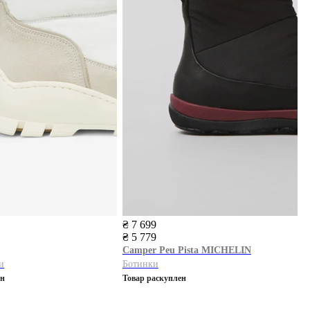
₴ 7 699
₴ 5 779
Camper
Peu Pista MICHELIN
и
Ботинки
ен
Товар раскуплен