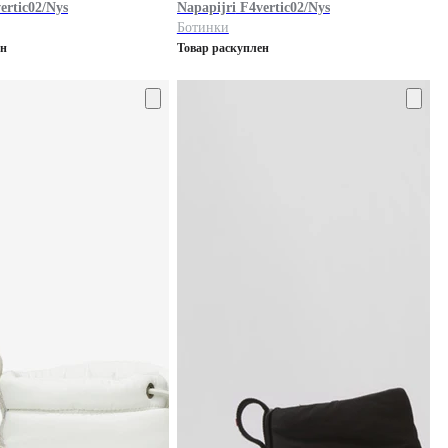
ertic02/Nys
Napapijri
F4vertic02/Nys
Ботинки
ен
Товар раскуплен