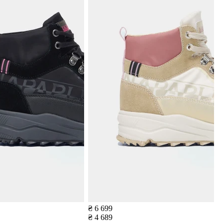
₴ 6 699
₴ 4 689