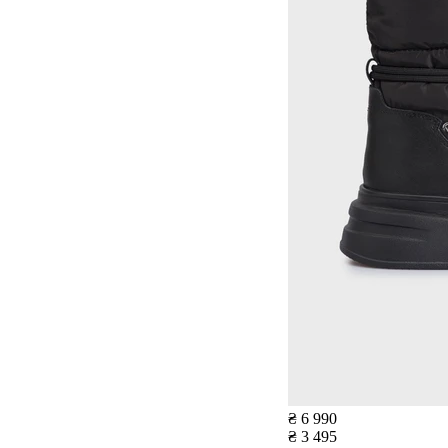
₴ 6 990
₴ 3 495