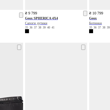
₴ 9 799
₴ 10 799
Geox
SPHERICA 4X4
Geox
Сапоги дутики
Ботинки
35
36
37
38
39
40
41
35
36
37
38
3