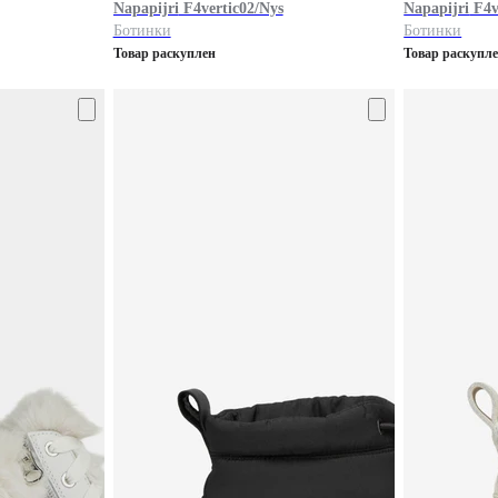
Napapijri
F4vertic02/Nys
Napapijri
F4v
Ботинки
Ботинки
Товар раскуплен
Товар раскупл