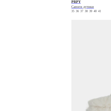
PRPY
Сапоги дутики
35
36
37
38
39
40
41