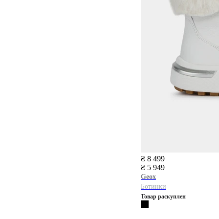
₴ 8 499
₴ 5 949
Geox
Ботинки
Товар раскуплен