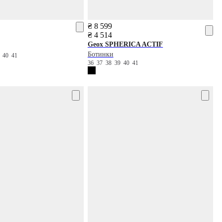
₴ 8 599
₴ 4 514
Geox
SPHERICA ACTIF
Ботинки
9
40
41
36
37
38
39
40
41