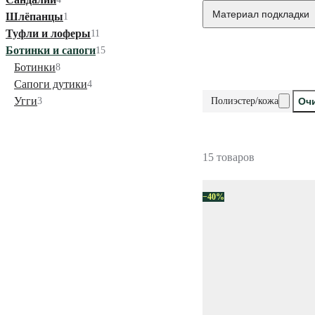
Материал подкладки
Шлёпанцы
1
Туфли и лоферы
11
Ботинки и сапоги
15
Ботинки
8
Сапоги дутики
4
Угги
3
Полиэстер/кожа
Оч
15 товаров
−40%