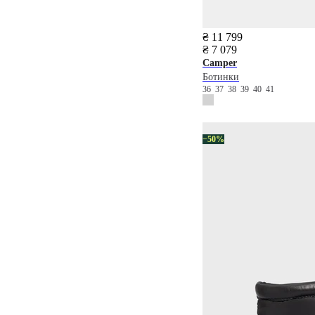
₴ 11 799
₴ 7 079
Camper
Ботинки
36
37
38
39
40
41
−50%