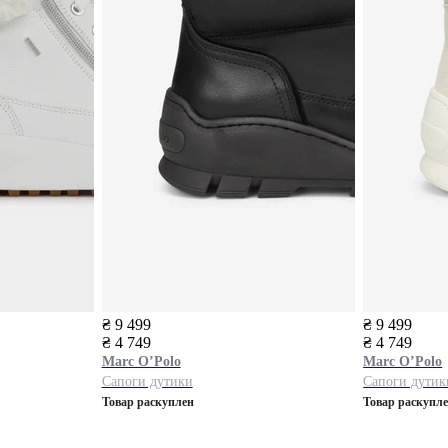
₴ 9 499
₴ 9 499
₴ 4 749
₴ 4 749
Marc O’Polo
Marc O’Polo
Сапоги дутики
Сапоги дутик
Товар раскуплен
Товар раскупл