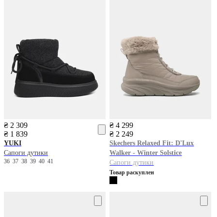
₴ 2 309
₴ 4 299
₴ 1 839
₴ 2 249
YUKI
Skechers
Relaxed Fit: D'Lux
Сапоги дутики
Walker - Winter Solstice
36
37
38
39
40
41
Сапоги дутики
Товар раскуплен