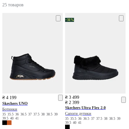
25 товаров
−31%
₴ 3 499
₴ 4 199
₴ 2 399
Skechers
UNO
Skechers
Ultra Flex 2.0
Ботинки
Сапоги дутики
35
35.5
36
36.5
37
37.5
38
38.5
39
39.5
40
41
35
35.5
36
36.5
37
37.5
38
38.5
39
39.5
40
41