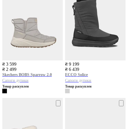
₴ 3 599
₴ 9 199
₴ 2 499
₴ 6 439
Skechers
BOBS Sparrow 2.0
ECCO
Solice
Сапоги дутики
Сапоги дутики
Товар раскуплен
Товар раскуплен