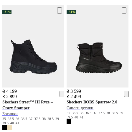
−31%
−31%
₴ 4 199
₴ 3 599
₴ 2 899
₴ 2 499
Skechers
Street™ HI Ryze –
Skechers
BOBS Sparrow 2.0
Crazy Stomper
Сапоги дутики
35
35.5
36
36.5
37
37.5
38
38.5
39
Ботинки
39.5
40
41
35
35.5
36
36.5
37
37.5
38
38.5
39
39.5
40
41