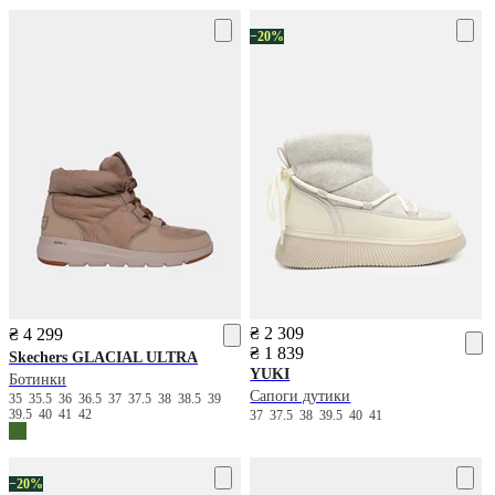
−20%
₴ 2 309
₴ 4 299
₴ 1 839
Skechers
GLACIAL ULTRA
YUKI
Ботинки
Сапоги дутики
35
35.5
36
36.5
37
37.5
38
38.5
39
39.5
40
41
42
37
37.5
38
39.5
40
41
−20%