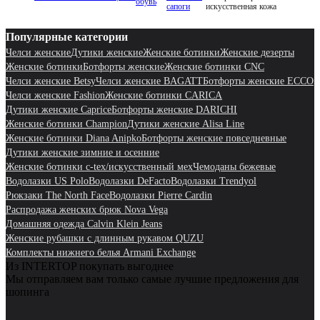
обувь
сапоги
искусственная кожа
Популярные категории
Челси женские
Дутики женские
Женские ботинки
Женские дезерты
Женские ботинки
Ботфорты женские
Женские ботинки CNC
Челси женские Betsy
Челси женские BAGATT
Ботфорты женские ECCO
Челси женские Fashion
Женские ботинки CARICA
Дутики женские Caprice
Ботфорты женские DARICHI
Женские ботинки Champion
Дутики женские Alisa Line
Женские ботинки Diana Anipko
Ботфорты женские повседневные
Дутики женские зимние и осенние
Женские ботинки c-tex/искусственный мех
Чемоданы бежевые
Водолазки US Polo
Водолазки DeFacto
Водолазки Trendyol
Рюкзаки The North Face
Водолазки Pierre Cardin
Распродажа женских брюк Nova Vega
Домашняя одежда Calvin Klein Jeans
Женские рубашки с длинным рукавом QUZU
Комплекты нижнего белья Armani Exchange
Из INTERTOP покупать выгоднее
Мы отправляем вам только самые лучшие предложения для
шопинга