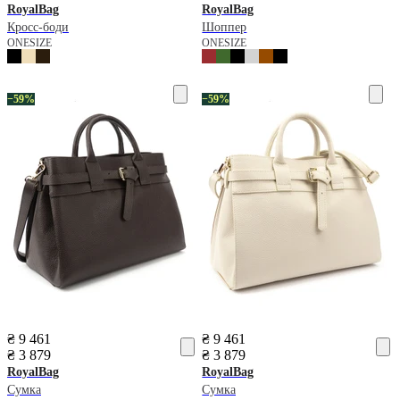
RoyalBag
RoyalBag
Кросс-боди
Шоппер
ONESIZE
ONESIZE
−59%
−59%
₴ 9 461
₴ 9 461
₴ 3 879
₴ 3 879
RoyalBag
RoyalBag
Сумка
Сумка