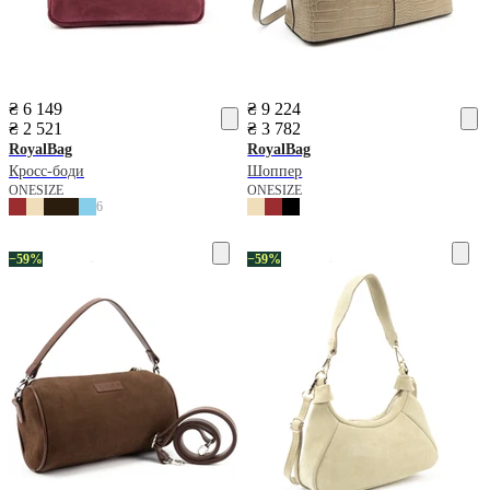
₴ 6 149
₴ 9 224
₴ 2 521
₴ 3 782
RoyalBag
RoyalBag
Кросс-боди
Шоппер
ONESIZE
ONESIZE
6
−59%
−59%