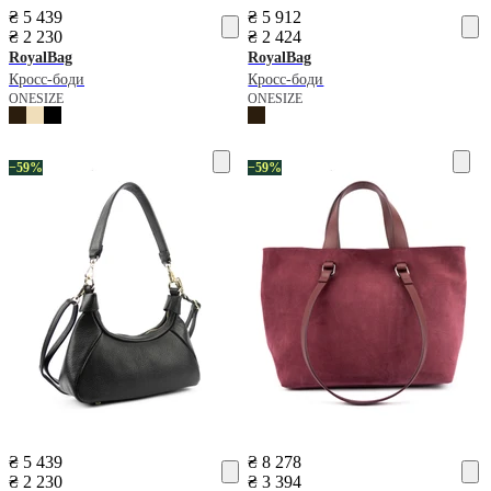
₴ 5 439
₴ 5 912
₴ 2 230
₴ 2 424
RoyalBag
RoyalBag
Кросс-боди
Кросс-боди
ONESIZE
ONESIZE
−59%
−59%
₴ 5 439
₴ 8 278
₴ 2 230
₴ 3 394