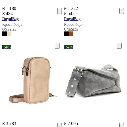
₴ 1 180
₴ 1 322
₴ 484
₴ 542
RoyalBag
RoyalBag
Кросс-боди
Кросс-боди
ONESIZE
ONESIZE
−59%
−59%
₴ 3 783
₴ 7 095