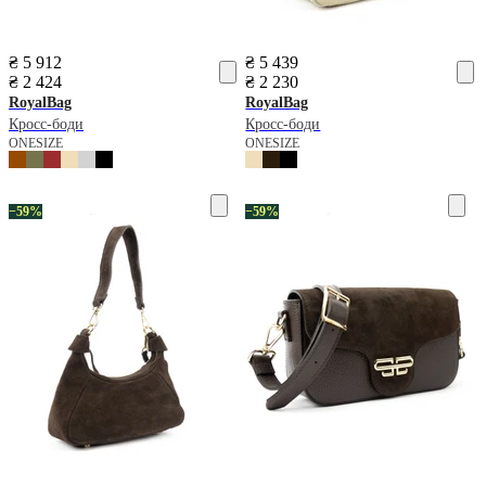
₴ 5 912
₴ 5 439
₴ 2 424
₴ 2 230
RoyalBag
RoyalBag
Кросс-боди
Кросс-боди
ONESIZE
ONESIZE
−59%
−59%