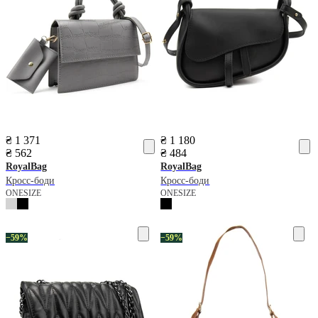
₴ 1 371
₴ 1 180
₴ 562
₴ 484
RoyalBag
RoyalBag
Кросс-боди
Кросс-боди
ONESIZE
ONESIZE
−59%
−59%