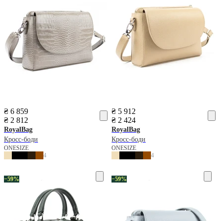
₴ 6 859
₴ 5 912
₴ 2 812
₴ 2 424
RoyalBag
RoyalBag
Кросс-боди
Кросс-боди
ONESIZE
ONESIZE
4
4
−59%
−59%