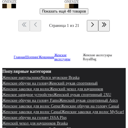
ONESIZE
ONESIZE
Показать ещё
48 товаров
Страница 1 из 21
Женские
Женские аксессуары
Главная
Шоппинг
Женщинам
аксессуары
RoyalBag
Популярные категории
Женские напульсники
Челси мужские Braska
Женские обручи на голову
Женский рукав спортивный
Женские заколки для волос
Женский чехол для наушников
Женское зарядное устройство
Женский рукав спортивный 2XU
Женские обручи на голову Famo
Женский рукав спортивный Asics
Женские заколки для волос Gepur
Женские обручи на голову Casual
Женские заколки для волос Casual
Женские заколки для волос MyScarf
Женские обручи на голову ISSA Plus
Женский чехол для наушников Braska