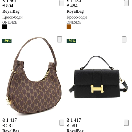
₴ 1 961
₴ 1 180
₴ 804
₴ 484
RoyalBag
RoyalBag
Кросс-боди
Кросс-боди
ONESIZE
ONESIZE
−59%
−59%
₴ 1 417
₴ 1 417
₴ 581
₴ 581
RoyalBag
RoyalBag