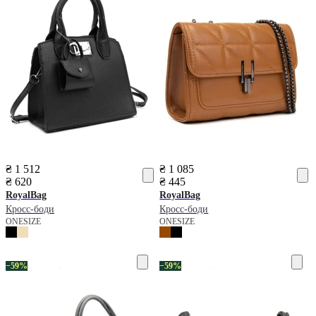
₴ 1 512
₴ 1 085
₴ 620
₴ 445
RoyalBag
RoyalBag
Кросс-боди
Кросс-боди
ONESIZE
ONESIZE
−59%
−59%