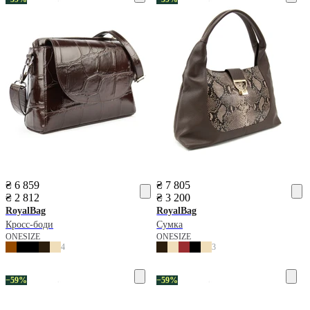
₴ 6 859
₴ 7 805
₴ 2 812
₴ 3 200
RoyalBag
RoyalBag
Кросс-боди
Сумка
ONESIZE
ONESIZE
4
3
−59%
−59%