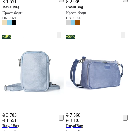
₴ 1 551
₴ 2 909
RoyalBag
RoyalBag
Кросс-боди
Кросс-боди
ONESIZE
ONESIZE
−59%
−59%
₴ 3 783
₴ 7 568
₴ 1 551
₴ 3 103
RoyalBag
RoyalBag