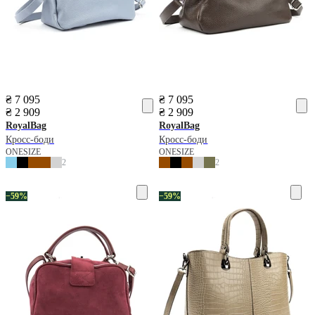
₴ 7 095
₴ 7 095
₴ 2 909
₴ 2 909
RoyalBag
RoyalBag
Кросс-боди
Кросс-боди
ONESIZE
ONESIZE
2
2
−59%
−59%