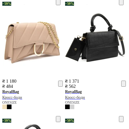
−59%
−59%
₴ 1 180
₴ 1 371
₴ 484
₴ 562
RoyalBag
RoyalBag
Кросс-боди
Кросс-боди
ONESIZE
ONESIZE
−59%
−59%