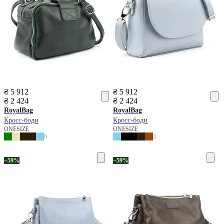
₴ 5 912
₴ 5 912
₴ 2 424
₴ 2 424
RoyalBag
RoyalBag
Кросс-боди
Кросс-боди
ONESIZE
ONESIZE
6
4
−59%
−59%