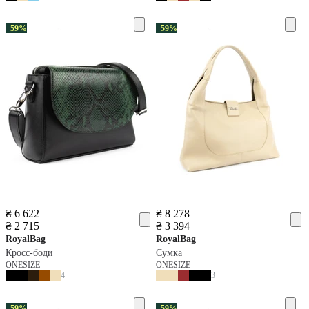
−59%
−59%
₴ 6 622
₴ 8 278
₴ 2 715
₴ 3 394
RoyalBag
RoyalBag
Кросс-боди
Сумка
ONESIZE
ONESIZE
4
3
−59%
−59%