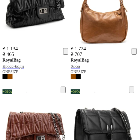
₴ 1 134
₴ 1 724
₴ 465
₴ 707
RoyalBag
RoyalBag
Кросс-боди
Хобо
ONESIZE
ONESIZE
−59%
−59%