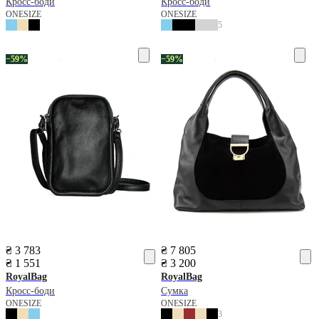
Кросс-боди
Кросс-боди
ONESIZE
ONESIZE
5
−59%
−59%
₴ 3 783
₴ 7 805
₴ 1 551
₴ 3 200
RoyalBag
RoyalBag
Кросс-боди
Сумка
ONESIZE
ONESIZE
3