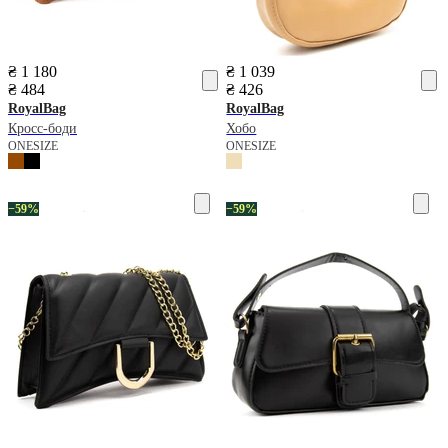
₴ 1 180
₴ 1 039
₴ 484
₴ 426
RoyalBag
RoyalBag
Кросс-боди
Хобо
ONESIZE
ONESIZE
−59%
−59%