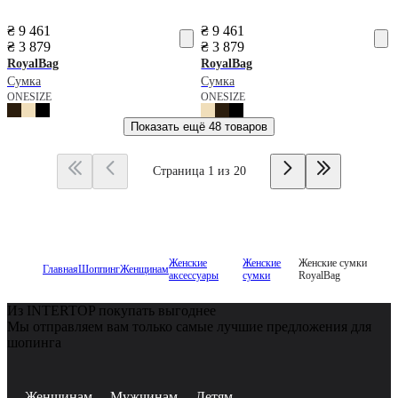
₴ 9 461
₴ 9 461
₴ 3 879
₴ 3 879
RoyalBag
RoyalBag
Сумка
Сумка
ONESIZE
ONESIZE
Показать ещё
48 товаров
Страница 1 из 20
Женские
Женские
Женские сумки
Главная
Шоппинг
Женщинам
аксессуары
сумки
RoyalBag
Из INTERTOP покупать выгоднее
Мы отправляем вам только самые лучшие предложения для
шопинга
Женщинам
Мужчинам
Детям