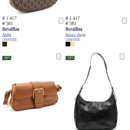
₴ 1 417
₴ 1 417
₴ 581
₴ 581
RoyalBag
RoyalBag
Хобо
Кросс-боди
ONESIZE
ONESIZE
−59%
−59%