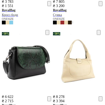
₴ 3 783
₴ 7 805
₴ 1 551
₴ 3 200
RoyalBag
RoyalBag
Кросс-боди
Сумка
ONESIZE
ONESIZE
3
−59%
−59%
₴ 6 622
₴ 8 278
₴ 2 715
₴ 3 394