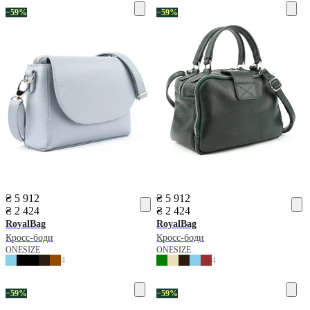
−59%
−59%
₴ 5 912
₴ 5 912
₴ 2 424
₴ 2 424
RoyalBag
RoyalBag
Кросс-боди
Кросс-боди
ONESIZE
ONESIZE
4
4
−59%
−59%