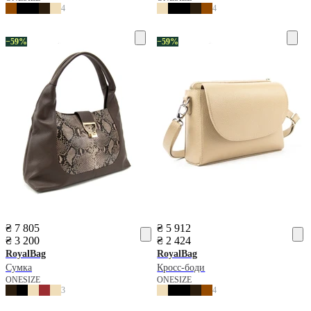
4
4
−59%
−59%
₴ 7 805
₴ 5 912
₴ 3 200
₴ 2 424
RoyalBag
RoyalBag
Сумка
Кросс-боди
ONESIZE
ONESIZE
3
4