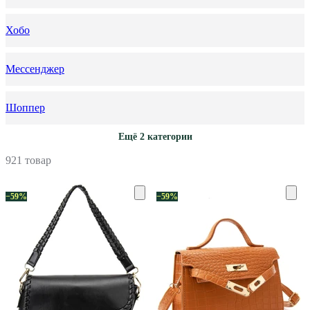
Хобо
Мессенджер
Шоппер
Ещё 2 категории
921 товар
−59%
−59%