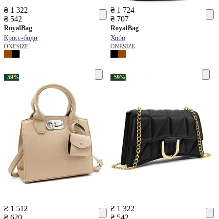
₴ 1 322
₴ 1 724
₴ 542
₴ 707
RoyalBag
RoyalBag
Кросс-боди
Хобо
ONESIZE
ONESIZE
−59%
−59%
₴ 1 512
₴ 1 322
₴ 620
₴ 542