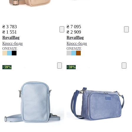
₴ 3 783
₴ 7 095
₴ 1 551
₴ 2 909
RoyalBag
RoyalBag
Кросс-боди
Кросс-боди
ONESIZE
ONESIZE
−59%
−59%