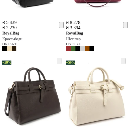
₴ 5 439
₴ 8 278
₴ 2 230
₴ 3 394
RoyalBag
RoyalBag
Кросс-боди
Шоппер
ONESIZE
ONESIZE
−59%
−59%