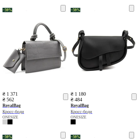
−59%
−59%
₴ 1 371
₴ 1 180
₴ 562
₴ 484
RoyalBag
RoyalBag
Кросс-боди
Кросс-боди
ONESIZE
ONESIZE
−59%
−59%