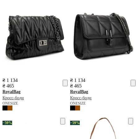
₴ 1 134
₴ 1 134
₴ 465
₴ 465
RoyalBag
RoyalBag
Кросс-боди
Кросс-боди
ONESIZE
ONESIZE
−59%
−59%