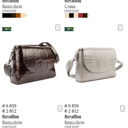
RoyalBag
RoyalBag
Кросс-боди
Сумка
ONESIZE
ONESIZE
4
3
−59%
−59%
₴ 6 859
₴ 6 859
₴ 2 812
₴ 2 812
RoyalBag
RoyalBag
Кросс-боди
Кросс-боди
ONESIZE
ONESIZE