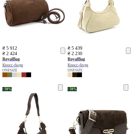
₴ 5 912
₴ 5 439
₴ 2 424
₴ 2 230
RoyalBag
RoyalBag
Кросс-боди
Кросс-боди
ONESIZE
ONESIZE
−59%
−59%