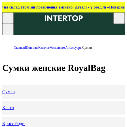
ку на склад терміни повернення змінено. Деталі - у розділі «Повернен
Главная
Шоппинг
Каталог
Женщинам
Аксессуары
Сумки
Сумки женские RoyalBag
Сумка
Клатч
Кросс-боди