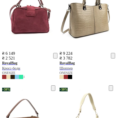
₴ 6 149
₴ 9 224
₴ 2 521
₴ 3 782
RoyalBag
RoyalBag
Кросс-боди
Шоппер
ONESIZE
ONESIZE
4
−59%
−59%