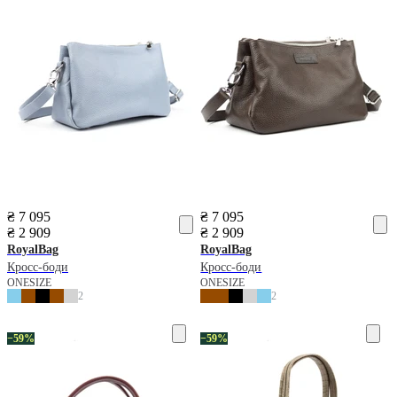
₴ 7 095
₴ 7 095
₴ 2 909
₴ 2 909
RoyalBag
RoyalBag
Кросс-боди
Кросс-боди
ONESIZE
ONESIZE
2
2
−59%
−59%