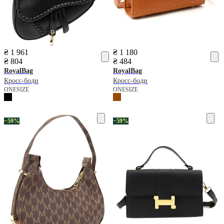
₴ 1 961
₴ 1 180
₴ 804
₴ 484
RoyalBag
RoyalBag
Кросс-боди
Кросс-боди
ONESIZE
ONESIZE
−59%
−59%