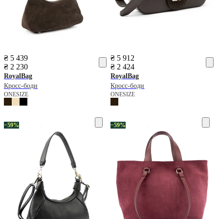
₴ 5 439
₴ 5 912
₴ 2 230
₴ 2 424
RoyalBag
RoyalBag
Кросс-боди
Кросс-боди
ONESIZE
ONESIZE
−59%
−59%