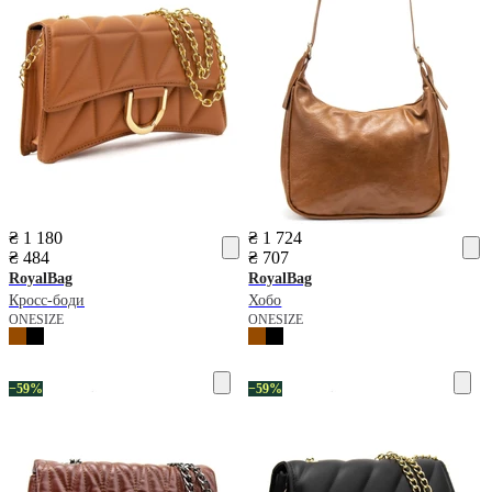
₴ 1 180
₴ 1 724
₴ 484
₴ 707
RoyalBag
RoyalBag
Кросс-боди
Хобо
ONESIZE
ONESIZE
−59%
−59%