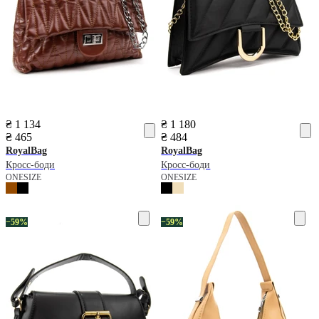
₴ 1 134
₴ 1 180
₴ 465
₴ 484
RoyalBag
RoyalBag
Кросс-боди
Кросс-боди
ONESIZE
ONESIZE
−59%
−59%