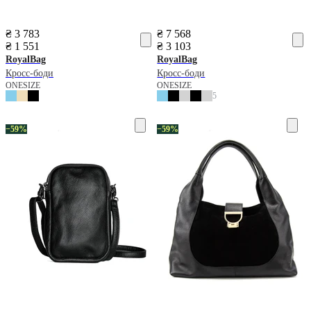
₴ 3 783
₴ 7 568
₴ 1 551
₴ 3 103
RoyalBag
RoyalBag
Кросс-боди
Кросс-боди
ONESIZE
ONESIZE
5
−59%
−59%