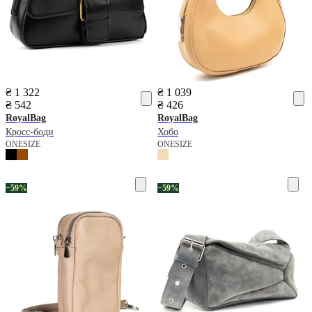
₴ 1 322
₴ 1 039
₴ 542
₴ 426
RoyalBag
RoyalBag
Кросс-боди
Хобо
ONESIZE
ONESIZE
−59%
−59%