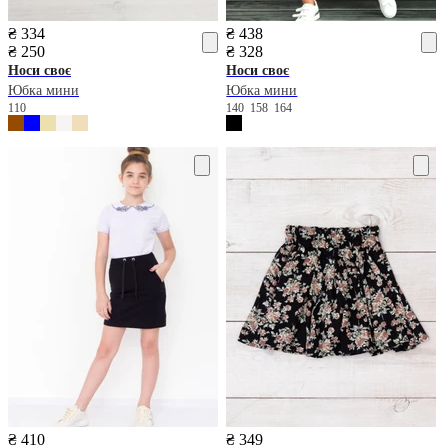
₴ 334
₴ 438
₴ 250
₴ 328
Носи своє
Носи своє
Юбка мини
Юбка мини
110
140
158
164
₴ 410
₴ 349