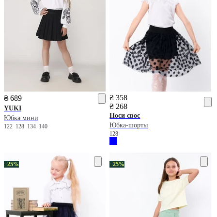
₴ 358
₴ 689
₴ 268
YUKI
Носи своє
Юбка мини
Юбка-шорты
122
128
134
140
128
−25%
−25%