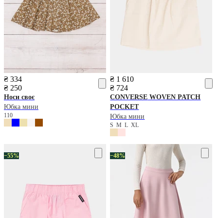
₴ 334
₴ 1 610
₴ 250
₴ 724
Носи своє
CONVERSE
WOVEN PATCH
Юбка мини
POCKET
110
Юбка мини
S
M
L
XL
−55%
−48%