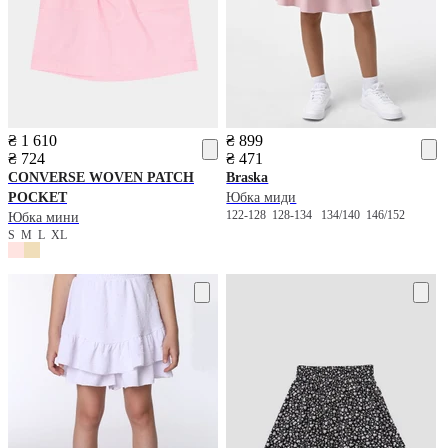
₴ 1 610
₴ 899
₴ 724
₴ 471
CONVERSE
WOVEN PATCH
Braska
POCKET
Юбка миди
122-128
128-134
134/140
146/152
Юбка мини
S
M
L
XL