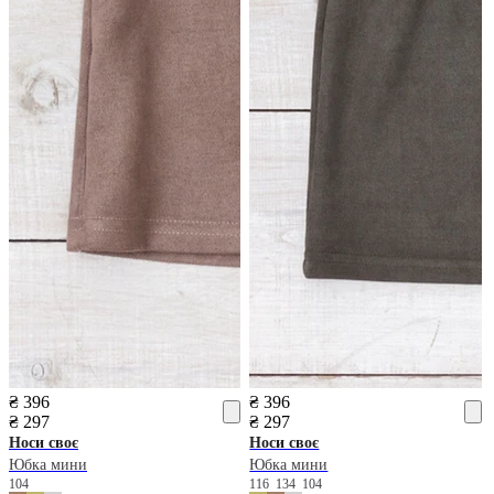
₴ 396
₴ 396
₴ 297
₴ 297
Носи своє
Носи своє
Юбка мини
Юбка мини
104
116
134
104