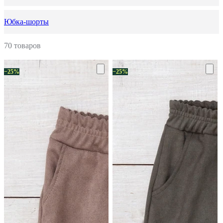
Юбка-шорты
70 товаров
−25%
−25%