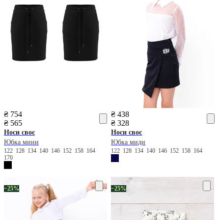
₴ 754
₴ 438
₴ 565
₴ 328
Носи своє
Носи своє
Юбка мини
Юбка миди
122
128
134
140
146
152
158
164
122
128
134
140
146
152
158
164
170
−25%
−25%