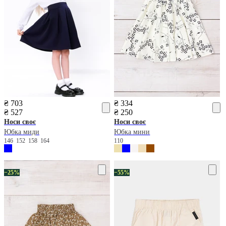
₴ 703
₴ 334
₴ 527
₴ 250
Носи своє
Носи своє
Юбка миди
Юбка мини
146
152
158
164
110
−25%
−55%