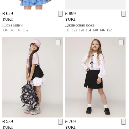
₴ 629
₴ 899
YUKI
YUKI
Юбка мини
Джинсовая юбка
134
140
146
152
116
122
128
134
140
146
152
₴ 589
₴ 769
YUKI
YUKI