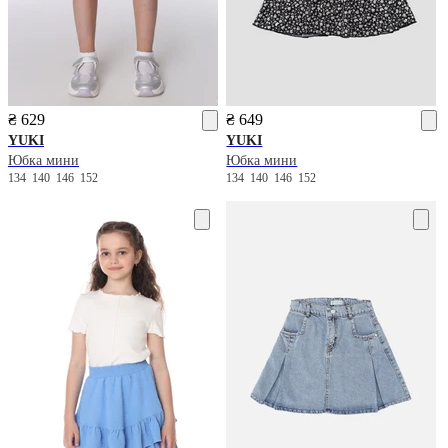
₴ 629
₴ 649
YUKI
YUKI
Юбка мини
Юбка мини
134
140
146
152
134
140
146
152