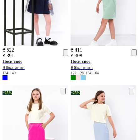
₴ 522
₴ 411
₴ 391
₴ 308
Носи своє
Носи своє
Юбка мини
Юбка мини
134
140
122
128
134
164
−25%
−25%