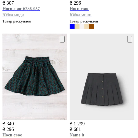
₴ 307
₴ 296
Носи своє
6286-057
Носи своє
Юбка миди
Юбка мини
Товар раскуплен
Товар раскуплен
₴ 349
₴ 1 299
₴ 296
₴ 681
Носи своє
Name it