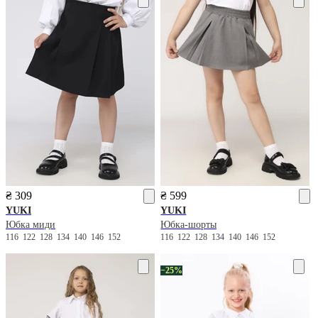
₴ 309
₴ 599
YUKI
YUKI
Юбка миди
Юбка-шорты
116
122
128
134
140
146
152
116
122
128
134
140
146
152
−25%