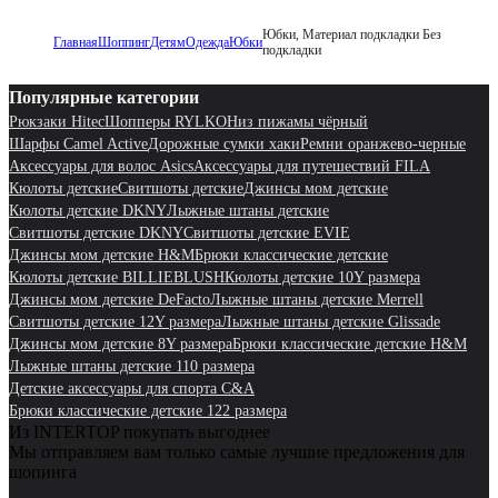
Юбки, Материал подкладки Без
Главная
Шоппинг
Детям
Одежда
Юбки
подкладки
Популярные категории
Рюкзаки Hitec
Шопперы RYLKO
Низ пижамы чёрный
Шарфы Camel Active
Дорожные сумки хаки
Ремни оранжево-черные
Аксессуары для волос Asics
Аксессуары для путешествий FILA
Кюлоты детские
Свитшоты детские
Джинсы мом детские
Кюлоты детские DKNY
Лыжные штаны детские
Свитшоты детские DKNY
Свитшоты детские EVIE
Джинсы мом детские H&M
Брюки классические детские
Кюлоты детские BILLIEBLUSH
Кюлоты детские 10Y размера
Джинсы мом детские DeFacto
Лыжные штаны детские Merrell
Свитшоты детские 12Y размера
Лыжные штаны детские Glissade
Джинсы мом детские 8Y размера
Брюки классические детские H&M
Лыжные штаны детские 110 размера
Детские аксессуары для спорта C&A
Брюки классические детские 122 размера
Из INTERTOP покупать выгоднее
Мы отправляем вам только самые лучшие предложения для
шопинга