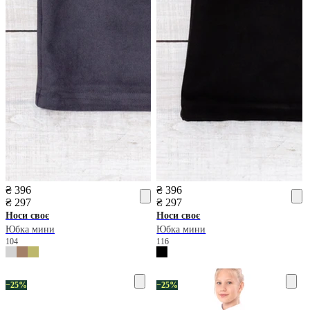
₴ 396
₴ 396
₴ 297
₴ 297
Носи своє
Носи своє
Юбка мини
Юбка мини
104
116
−25%
−25%