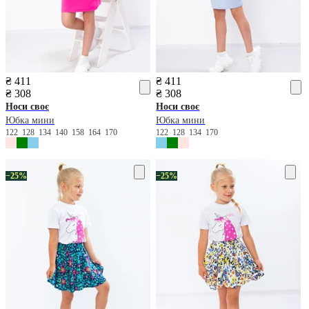
₴ 411
₴ 411
₴ 308
₴ 308
Носи своє
Носи своє
Юбка мини
Юбка мини
122
128
134
140
158
164
170
122
128
134
170
−25%
−25%