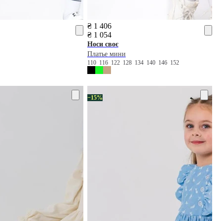
₴ 1 406
₴ 1 054
Носи своє
Платье мини
110
116
122
128
134
140
146
152
−15%