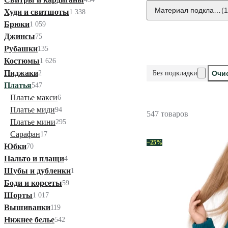
Материал подкладки
(1
Худи и свитшоты
1 338
Брюки
1 059
Джинсы
75
Рубашки
135
Костюмы
1 626
Пиджаки
2
Без подкладки
Очи
Платья
547
Платье макси
6
Платье миди
94
547 товаров
Платье мини
295
Сарафан
17
−25%
Юбки
70
Пальто и плащи
4
Шубы и дубленки
1
Боди и корсеты
59
Шорты
1 017
Вышиванки
119
Нижнее белье
542