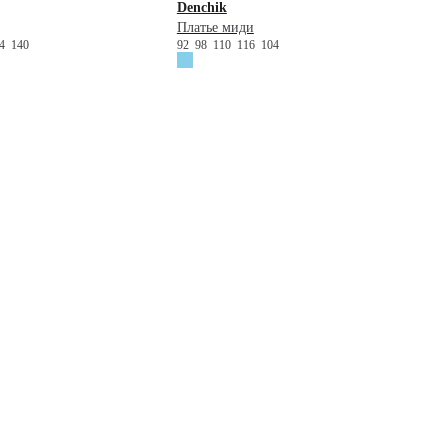
Denchik
Платье миди
34
140
92
98
110
116
104