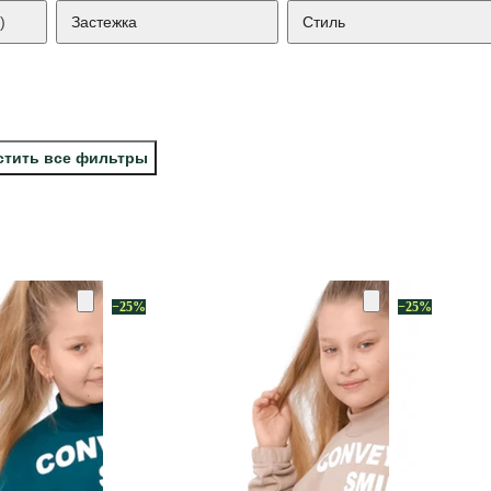
)
Застежка
Стиль
стить все фильтры
−25%
−25%