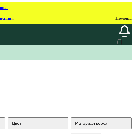
ня».
рнення».
Помощь
Цвет
Материал верха