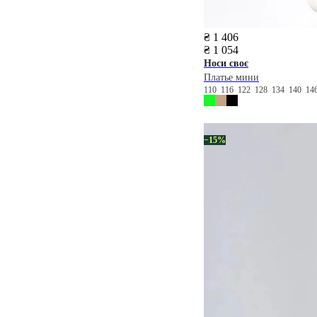
₴ 1 406
₴ 1 054
Носи своє
Платье мини
110
116
122
128
134
140
14
−15%