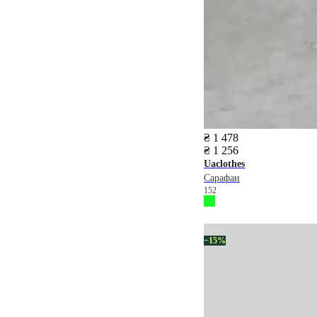
₴ 1 478
₴ 1 256
Uaclothes
Сарафан
152
−15%