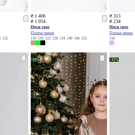
₴ 1 406
₴ 313
₴ 1 054
₴ 234
Носи своє
Носи своє
Платье мини
Платье мини
6
152
110
116
122
128
134
140
146
152
116
−15%
−15%