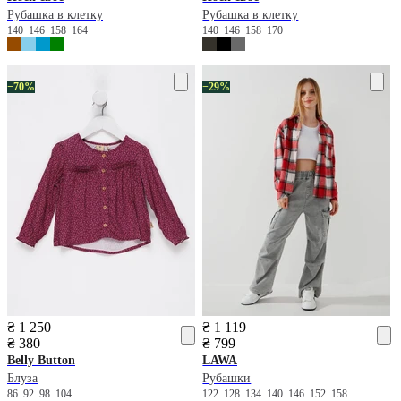
Рубашка в клетку
Рубашка в клетку
140
146
158
164
140
146
158
170
−70%
−29%
₴ 1 250
₴ 1 119
₴ 380
₴ 799
Belly Button
LAWA
Блуза
Рубашки
86
92
98
104
122
128
134
140
146
152
158