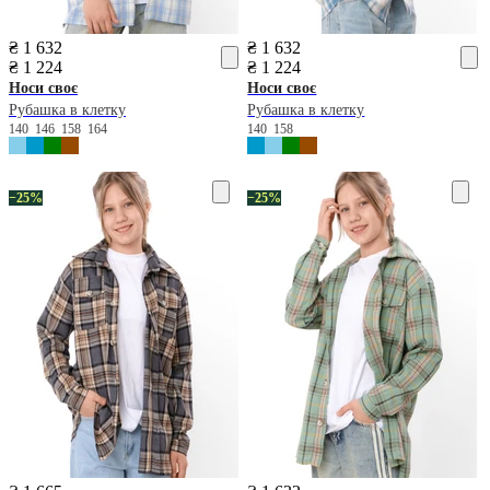
₴ 1 632
₴ 1 632
₴ 1 224
₴ 1 224
Носи своє
Носи своє
Рубашка в клетку
Рубашка в клетку
140
146
158
164
140
158
−25%
−25%