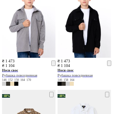
₴ 1 473
₴ 1 473
₴ 1 104
₴ 1 104
Носи своє
Носи своє
Рубашка повседневная
Рубашка повседневная
146
152
158
164
170
146
158
164
−48%
−48%