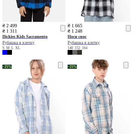
₴ 2 499
₴ 1 665
₴ 1 311
₴ 1 248
Dickies
Kids Sacramento
Носи своє
Рубашка в клетку
Рубашка в клетку
S
M
L
XL
140
152
164
−25%
−25%