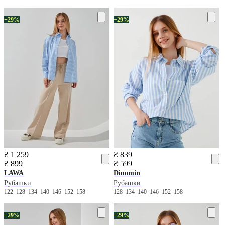
−29%
−29%
₴ 1 259
₴ 839
₴ 899
₴ 599
LAWA
Dinomin
Рубашки
Рубашки
122
128
134
140
146
152
158
128
134
140
146
152
158
−29%
−29%