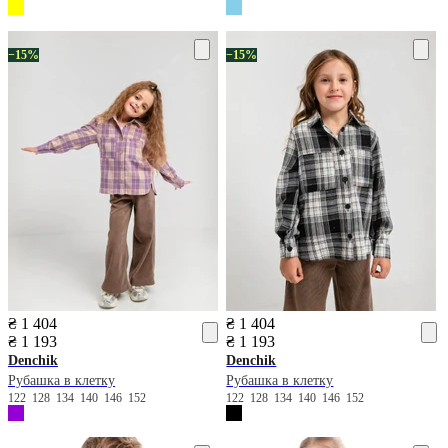
−15%
−15%
₴ 1 404
₴ 1 404
₴ 1 193
₴ 1 193
Denchik
Denchik
Рубашка в клетку
Рубашка в клетку
122
128
134
140
146
152
122
128
134
140
146
152