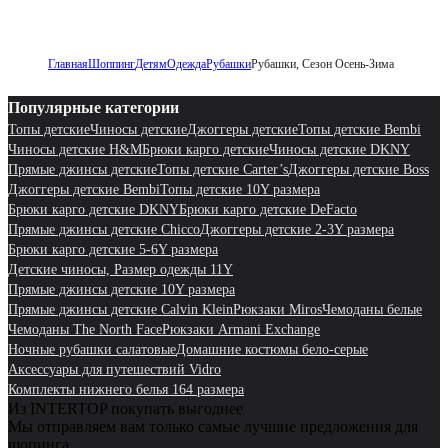
Главная
Шоппинг
Детям
Одежда
Рубашки
Рубашки, Сезон Осень-Зима
Популярные категории
Топы детские
Чиносы детские
Джоггеры детские
Топы детские Bembi
Чиносы детские H&M
Брюки карго детские
Чиносы детские DKNY
Прямые джинсы детские
Топы детские Carter’s
Джоггеры детские Boss
Джоггеры детские Bembi
Топы детские 10Y размера
Брюки карго детские DKNY
Брюки карго детские DeFacto
Прямые джинсы детские Chicco
Джоггеры детские 2-3Y размера
Брюки карго детские 5-6Y размера
Детские чиносы, Размер одежды 11Y
Прямые джинсы детские 10Y размера
Прямые джинсы детские Calvin Klein
Рюкзаки Miros
Чемоданы белые
Чемоданы The North Face
Рюкзаки Armani Exchange
Ночные рубашки салатовые
Домашние костюмы бело-серые
Аксессуары для путешествий Vidro
Комплекты нижнего белья 164 размера
Из INTERTOP покупать выгоднее
Мы отправляем вам только самые лучшие предложения для
шопинга