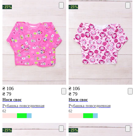
−25%
−25%
₴ 106
₴ 106
₴ 79
₴ 79
Носи своє
Носи своє
Рубашка повседневная
Рубашка повседневная
62
62
−25%
−25%