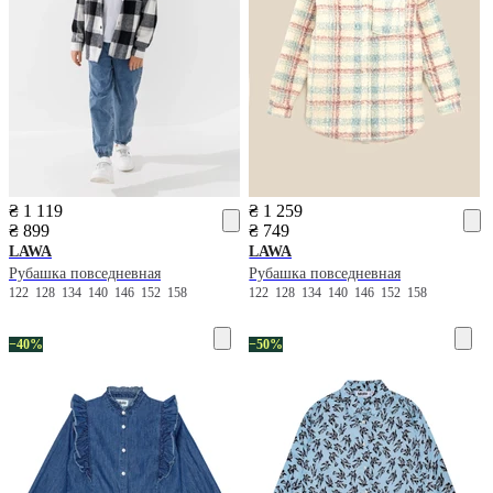
₴ 1 119
₴ 1 259
₴ 899
₴ 749
LAWA
LAWA
Рубашка повседневная
Рубашка повседневная
122
128
134
140
146
152
158
122
128
134
140
146
152
158
−40%
−50%