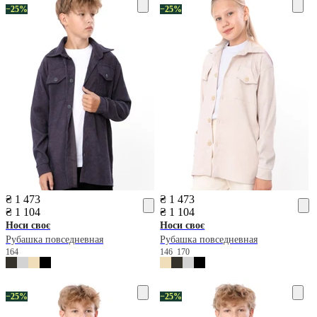
−25%
−25%
₴ 1 473
₴ 1 473
₴ 1 104
₴ 1 104
Носи своє
Носи своє
Рубашка повседневная
Рубашка повседневная
164
146
170
−25%
−25%