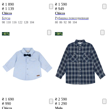
₴ 1 890
₴ 1 590
₴ 1 139
₴ 949
Chicco
Chicco
Блуза
Рубашка повседневная
98
110
116
122
128
104
80
86
92
98
104
−41%
−50%
₴ 1 690
₴ 2 590
₴ 990
₴ 1 290
Chicco
Molo