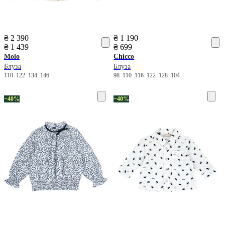
₴ 2 390
₴ 1 190
₴ 1 439
₴ 699
Molo
Chicco
Блуза
Блуза
110
122
134
146
98
110
116
122
128
104
−40%
−40%