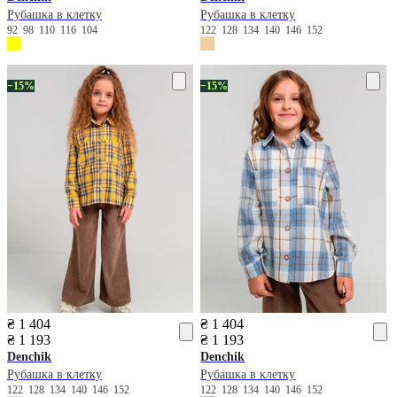
Рубашка в клетку
Рубашка в клетку
92
98
110
116
104
122
128
134
140
146
152
−15%
−15%
₴ 1 404
₴ 1 404
₴ 1 193
₴ 1 193
Denchik
Denchik
Рубашка в клетку
Рубашка в клетку
122
128
134
140
146
152
122
128
134
140
146
152