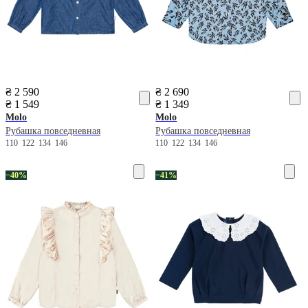
₴ 2 590
₴ 2 690
₴ 1 549
₴ 1 349
Molo
Molo
Рубашка повседневная
Рубашка повседневная
110
122
134
146
110
122
134
146
−40%
−41%