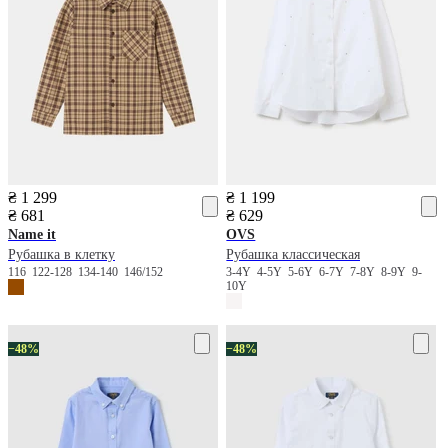
₴ 1 299
₴ 1 199
₴ 681
₴ 629
Name it
OVS
Рубашка в клетку
Рубашка классическая
116
122-128
134-140
146/152
3-4Y
4-5Y
5-6Y
6-7Y
7-8Y
8-9Y
9-
10Y
−48%
−48%