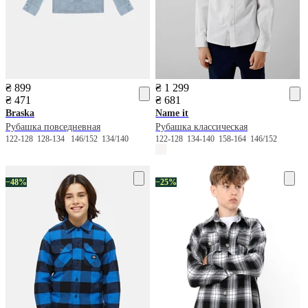
₴ 899
₴ 1 299
₴ 471
₴ 681
Braska
Name it
Рубашка повседневная
Рубашка классическая
122-128
128-134
146/152
134/140
122-128
134-140
158-164
146/152
−48%
−25%