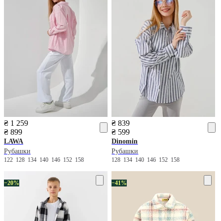
₴ 1 259
₴ 839
₴ 899
₴ 599
LAWA
Dinomin
Рубашки
Рубашки
122
128
134
140
146
152
158
128
134
140
146
152
158
−20%
−41%