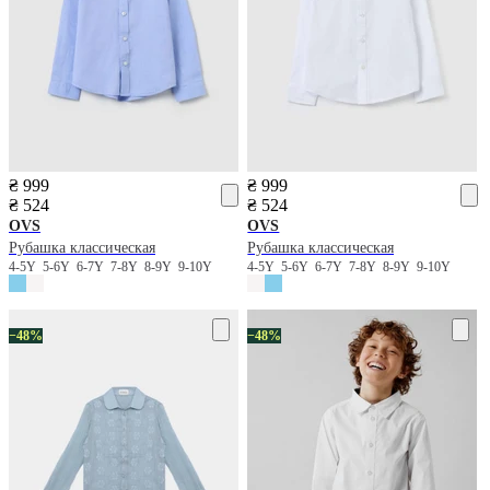
₴ 999
₴ 999
₴ 524
₴ 524
OVS
OVS
Рубашка классическая
Рубашка классическая
4-5Y
5-6Y
6-7Y
7-8Y
8-9Y
9-10Y
4-5Y
5-6Y
6-7Y
7-8Y
8-9Y
9-10Y
−48%
−48%