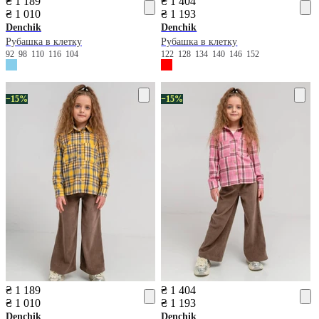
₴ 1 189
₴ 1 404
₴ 1 010
₴ 1 193
Denchik
Denchik
Рубашка в клетку
Рубашка в клетку
92
98
110
116
104
122
128
134
140
146
152
−15%
−15%
₴ 1 189
₴ 1 404
₴ 1 010
₴ 1 193
Denchik
Denchik