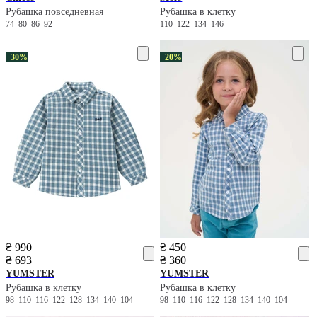
Рубашка повседневная
Рубашка в клетку
74
80
86
92
110
122
134
146
−30%
−20%
₴ 990
₴ 450
₴ 693
₴ 360
YUMSTER
YUMSTER
Рубашка в клетку
Рубашка в клетку
98
110
116
122
128
134
140
104
98
110
116
122
128
134
140
104