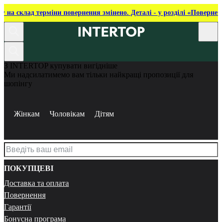
ку на склад терміни повернення змінено. Деталі - у розділі «Повернен
З INTERTOP купувати вигідніше
Ми надсилатимемо вам тільки найкращі пропозиції для
шопінгу
Жінкам
Чоловікам
Дітям
ПОКУПЦЕВІ
Доставка та оплата
Повернення
Гарантії
Бонусна програма