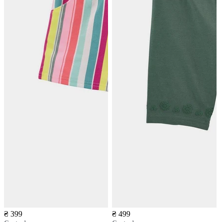
₴ 399
₴ 499