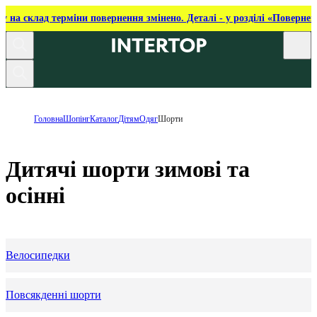
ку на склад терміни повернення змінено. Деталі - у розділі «Повернен
Головна
Шопінг
Каталог
Дітям
Одяг
Шорти
Дитячі шорти зимові та
осінні
Велосипедки
Повсякденні шорти