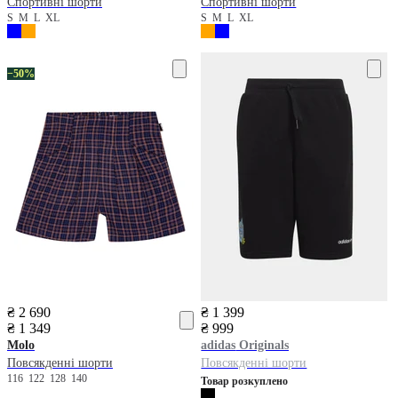
Спортивні шорти
Спортивні шорти
S
M
L
XL
S
M
L
XL
−50%
₴ 2 690
₴ 1 399
₴ 1 349
₴ 999
Molo
adidas
Originals
Повсякденні шорти
Повсякденні шорти
116
122
128
140
Товар розкуплено