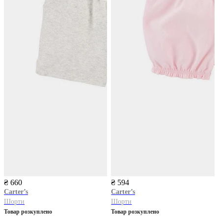
₴ 660
₴ 594
Carter’s
Carter’s
Шорти
Шорти
Товар розкуплено
Товар розкуплено