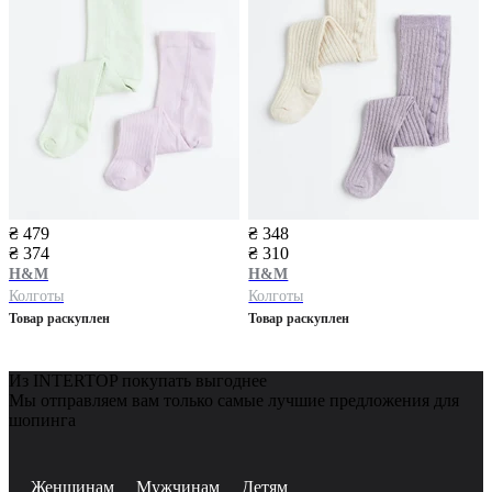
₴ 479
₴ 348
₴ 374
₴ 310
H&M
H&M
Колготы
Колготы
Товар раскуплен
Товар раскуплен
Из INTERTOP покупать выгоднее
Мы отправляем вам только самые лучшие предложения для
шопинга
Женщинам
Мужчинам
Детям