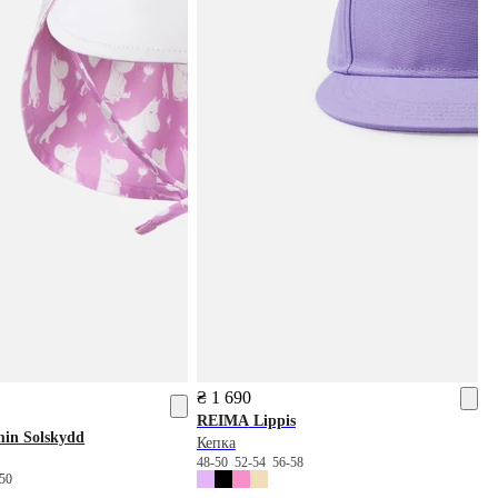
₴ 1 690
REIMA
Lippis
in Solskydd
Кепка
48-50
52-54
56-58
-50