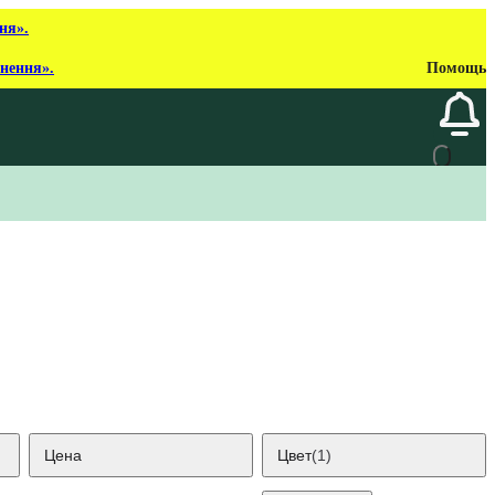
ня».
рнення».
Помощь
Цена
Цвет
(1)