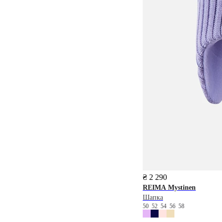
₴ 2 290
REIMA
Mystinen
Шапка
50
52
54
56
58