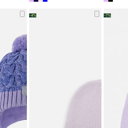
−4%
−7%