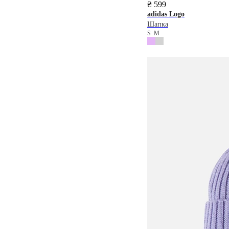
₴ 599
adidas
Logo
Шапка
S
M