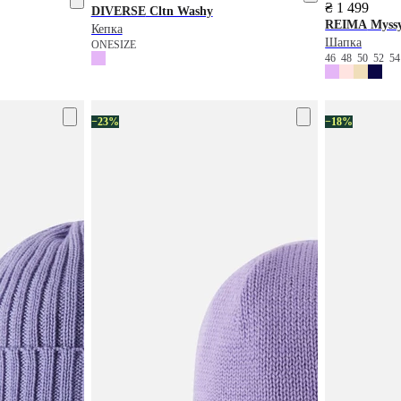
₴ 1 499
DIVERSE
Cltn Washy
REIMA
Myssy
Кепка
Шапка
ONESIZE
46
48
50
52
5
−23%
−18%