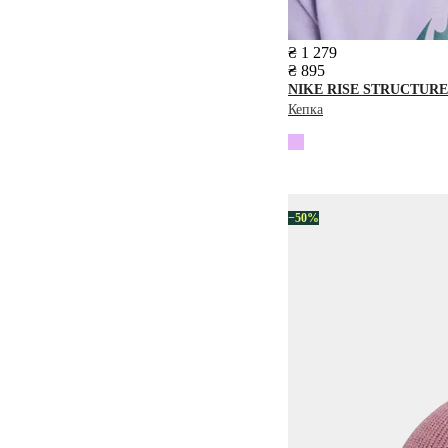
₴ 1 279
₴ 895
NIKE
RISE STRUCTUR
Кепка
−50%