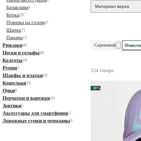
Материал верха
Балаклава
4
Кепка
29
Повязка на голову
3
Шапка
71
Панама
15
Рюкзаки
46
Сиреневый
Очисти
Носки и гольфы
66
Колготы
10
Ремни
5
124 товара
Шарфы и платки
19
Кошельки
19
−30%
Очки
8
Перчатки и варежки
10
Зонтики
5
Аксессуары для смартфонов
3
Дорожные сумки и чемоданы
9