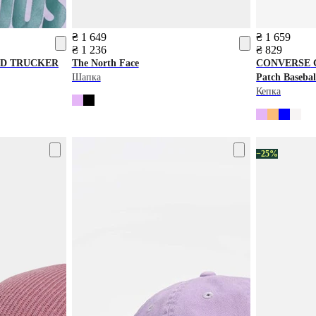
₴ 1 649
₴ 1 659
₴ 1 236
₴ 829
ED TRUCKER
The North Face
CONVERSE
C
Шапка
Patch Basebal
Кепка
−25%