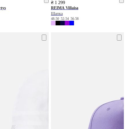
₴ 1 299
tys
REIMA
Villaisa
Шапка
4
48-50
52-54
56-58