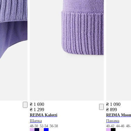
₴ 1 690
₴ 1 090
₴ 1 299
₴ 899
REIMA
Kalotti
REIMA
Moom
Шапка
Панама
48-50
52-54
56-58
40-42
44-46
48