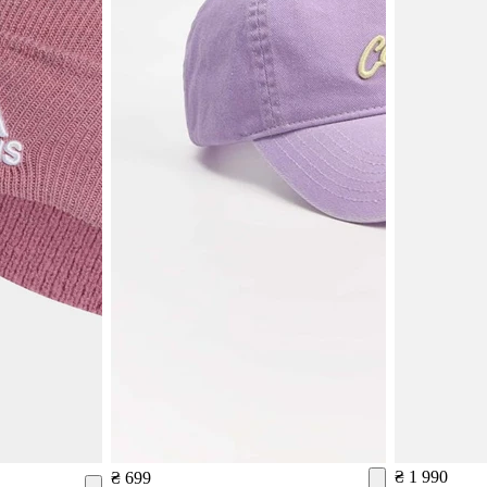
₴ 1 990
₴ 699