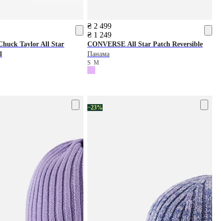
₴ 2 499
₴ 1 249
huck Taylor All Star
CONVERSE
All Star Patch Reversible
l
Панама
S
M
−23%