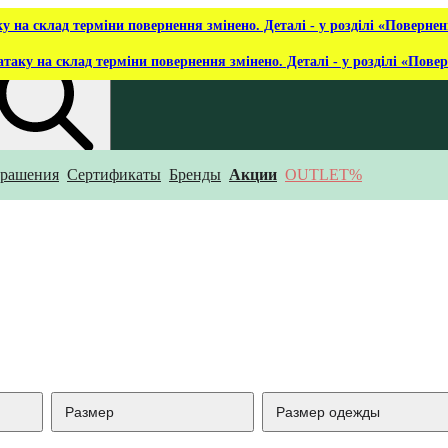
ку на склад терміни повернення змінено. Деталі - у розділі «Повернен
атаку на склад терміни повернення змінено. Деталі - у розділі «Пове
рашения
Сертификаты
Бренды
Акции
OUTLET%
то ты ищешь?
Размер
Размер одежды