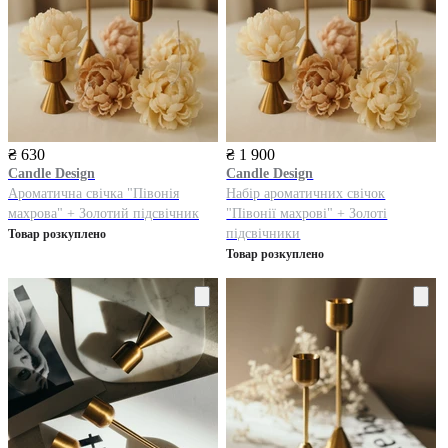
₴ 630
₴ 1 900
Candle Design
Candle Design
Ароматична свічка "Півонія
Набір ароматичних свічок
махрова" + Золотий підсвічник
"Півонії махрові" + Золоті
підсвічники
Товар розкуплено
Товар розкуплено