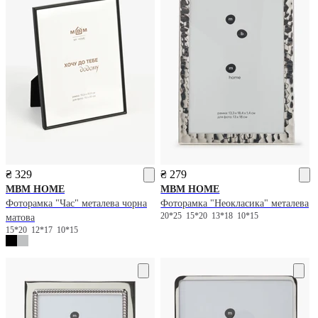
₴ 329
₴ 279
MBM HOME
MBM HOME
Фоторамка "Час" металева чорна
Фоторамка "Неокласика" металева
20*25
15*20
13*18
10*15
матова
15*20
12*17
10*15