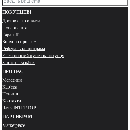
ПОКУПЦЕВІ
Доставка та оплата
Повернення
Гарантії
Бонусна програма
Реферальна програма
Електронний куточок покупця
Запис на макіяж
ПРО НАС
Магазини
Кар'єра
Новини
Контакти
Чат з INTERTOP
ПАРТНЕРАМ
Marketplace