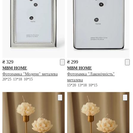
₴ 329
₴ 299
MBM HOME
MBM HOME
Фоторамка "Модерн" металева
Фоторамка "Лаконічність"
20*25
13*18
10*15
металева
15*20
13*18
10*15