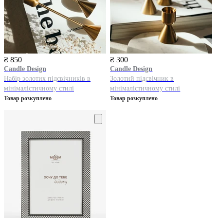
₴ 850
₴ 300
Candle Design
Candle Design
Набір золотих підсвічників в
Золотий підсвічник в
мінімалістичному стилі
мінімалістичному стилі
Товар розкуплено
Товар розкуплено