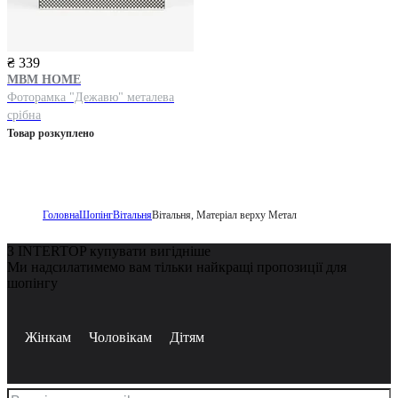
₴ 339
MBM HOME
Фоторамка "Дежавю" металева
срібна
Товар розкуплено
Головна
Шопінг
Вітальня
Вітальня, Матеріал верху Метал
З INTERTOP купувати вигідніше
Ми надсилатимемо вам тільки найкращі пропозиції для
шопінгу
Жінкам
Чоловікам
Дітям