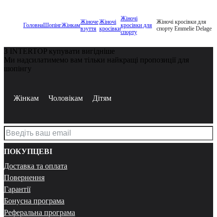
Жіночі
Жіноче
Жіночі
Жіночі кросівки для
Головна
Шопінг
Жінкам
кросівки для
взуття
кросівки
спорту Emmelie Delage
спорту
З INTERTOP купувати вигідніше
Ми надсилатимемо вам тільки найкращі пропозиції для
шопінгу
Жінкам
Чоловікам
Дітям
ПОКУПЦЕВІ
Доставка та оплата
Повернення
Гарантії
Бонусна програма
Реферальна програма