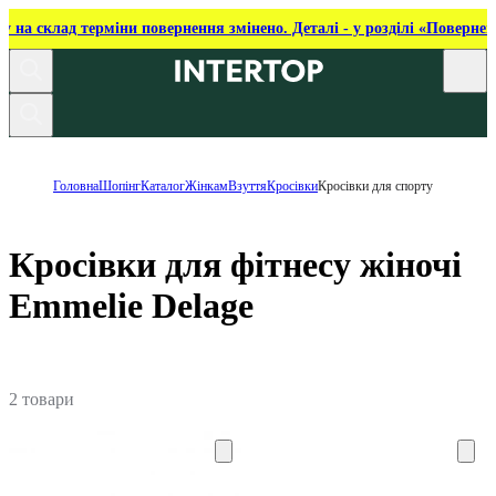
ку на склад терміни повернення змінено. Деталі - у розділі «Повернен
Головна
Шопінг
Каталог
Жінкам
Взуття
Кросівки
Кросівки для спорту
Кросівки для фітнесу жіночі
Emmelie Delage
2 товари