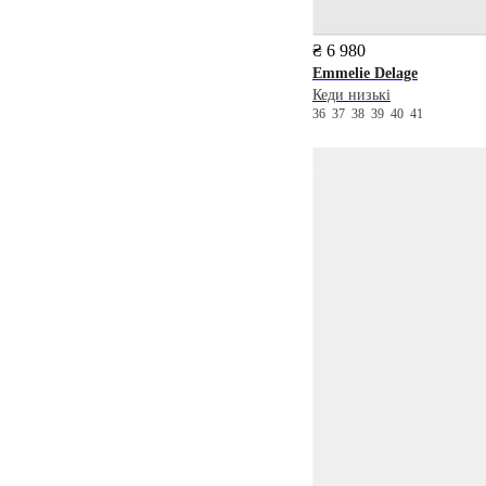
₴ 6 980
Emmelie Delage
Кеди низькі
36
37
38
39
40
41