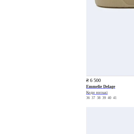
₴ 6 500
Emmelie Delage
Кеди низькі
36
37
38
39
40
41