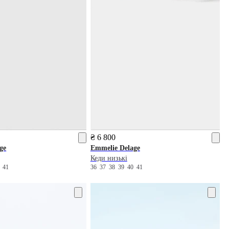
₴ 6 800
ge
Emmelie Delage
Кеди низькі
0
41
36
37
38
39
40
41