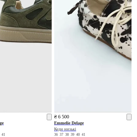
₴ 6 500
ge
Emmelie Delage
Кеди низькі
0
41
36
37
38
39
40
41