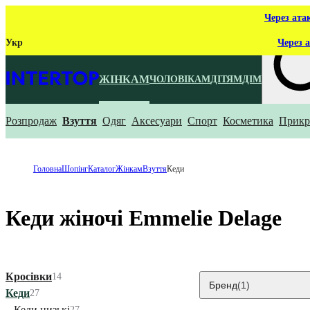
Через ата
Укр
Через а
ЖІНКАМ
ЧОЛОВІКАМ
ДІТЯМ
ДІМ
Розпродаж
Взуття
Одяг
Аксесуари
Спорт
Косметика
Прикр
Що ти ш
Головна
Шопінг
Каталог
Жінкам
Взуття
Кеди
Кеди жіночі Emmelie Delage
Кросівки
14
Бренд
(1)
Кеди
27
Кеди низькі
27