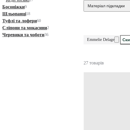
Матеріал підкладки
Босоніжки
9
Шльопанці
18
Туфлі та лофери
60
Сліпони та мокасини
2
Черевики та чоботи
36
Emmelie Delage
Ски
27 товарів