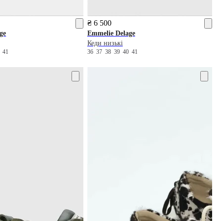
₴ 6 500
ge
Emmelie Delage
Кеди низькі
0
41
36
37
38
39
40
41