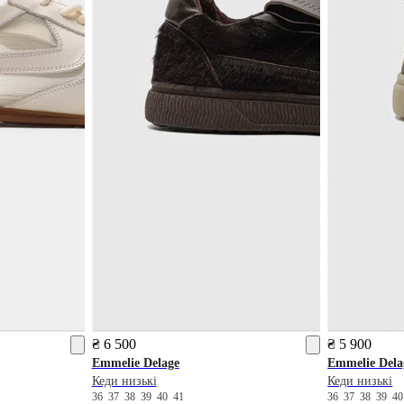
₴ 6 500
₴ 5 900
Emmelie Delage
Emmelie Dela
Кеди низькі
Кеди низькі
36
37
38
39
40
41
36
37
38
39
4