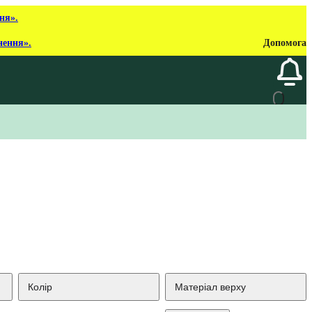
ня».
нення».
Допомога
Колір
Матеріал верху