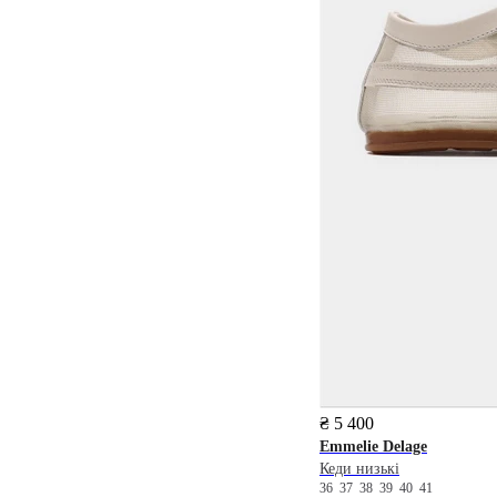
₴ 5 400
Emmelie Delage
Кеди низькі
36
37
38
39
40
41