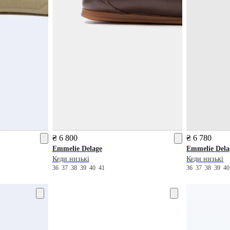
₴ 6 800
₴ 6 780
Emmelie Delage
Emmelie Dela
Кеди низькі
Кеди низькі
36
37
38
39
40
41
36
37
38
39
4