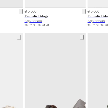
₴ 5 600
₴ 5 600
Emmelie Delage
Emmelie Dela
Кеди низькі
Кеди низькі
36
37
38
39
40
41
36
37
38
39
4