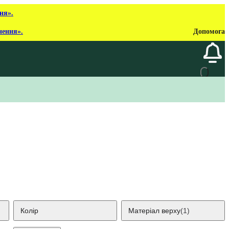
ня».
нення».
Допомога
Колір
Матеріал верху
(1)