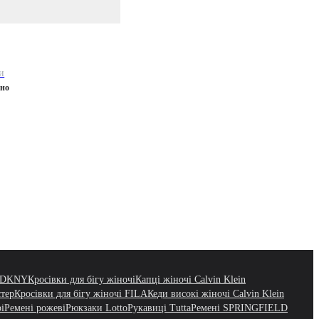
и
ено
і DKNY
Кросівки для бігу жіночі
Капці жіночі Calvin Klein
стер
Кросівки для бігу жіночі FILA
Кеди високі жіночі Calvin Klein
рі
Ремені рожеві
Рюкзаки Lotto
Рукавиці Tutta
Ремені SPRINGFIELD