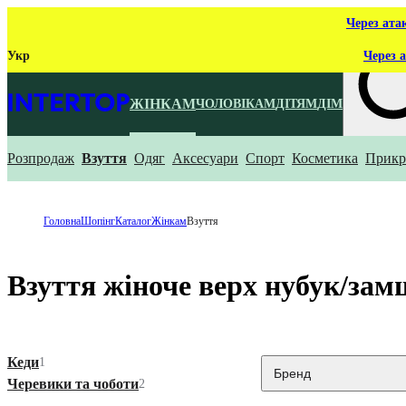
Через ата
Укр
Через а
ЖІНКАМ
ЧОЛОВІКАМ
ДІТЯМ
ДІМ
Розпродаж
Взуття
Одяг
Аксесуари
Спорт
Косметика
Прикр
Що ти ш
Головна
Шопінг
Каталог
Жінкам
Взуття
Взуття жіноче верх нубук/зам
Кеди
1
Бренд
Черевики та чоботи
2