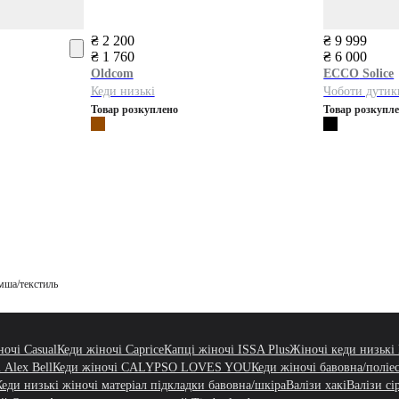
₴ 2 200
₴ 9 999
₴ 1 760
₴ 6 000
Oldcom
ECCO
Solice
Кеди низькі
Чоботи дутик
Товар розкуплено
Товар розкупл
мша/текстиль
ночі Casual
Кеди жіночі Caprice
Капці жіночі ISSA Plus
Жіночі кеди низьк
 Alex Bell
Кеди жіночі CALYPSO LOVES YOU
Кеди жіночі бавовна/поліе
Кеди низькі жіночі матеріал підкладки бавовна/шкіра
Валізи хакі
Валізи сі