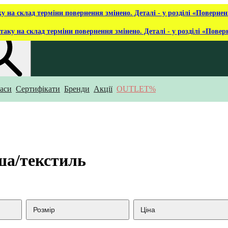
ку на склад терміни повернення змінено. Деталі - у розділі «Повернен
таку на склад терміни повернення змінено. Деталі - у розділі «Повер
аси
Сертифікати
Бренди
Акції
OUTLET%
укаєш?
ша/текстиль
Розмір
Ціна