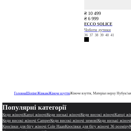
₴ 10 499
₴ 6 999
ECCO
SOLICE
Чоботи дутики
36
37
38
39
40
41
Головна
Шопінг
Жінкам
Жіноче взуття
Жіноче взуття, Матеріал верху Нубук/за
Популярні категорії
Кеди жіночі
Капці жіночі
Кеди низькі жіночі
Кеди високі жіночі
Капці жі
Кеди високі жіночі Camper
Кеди високі жіночі зимові
Кеди низькі жіночі
Кросівки для бігу жіночі Cole Haan
Кросівки для бігу жіночі 36 розміру