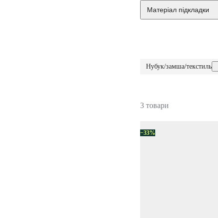
Матеріал підкладки
Нубук/замша/текстиль
3 товари
−33%