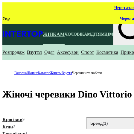
Через ата
Укр
Через а
ЖІНКАМ
ЧОЛОВІКАМ
ДІТЯМ
ДІМ
Розпродаж
Взуття
Одяг
Аксесуари
Спорт
Косметика
Прикр
Що ти ш
Головна
Шопінг
Каталог
Жінкам
Взуття
Черевики та чоботи
Жіночі черевики Dino Vittorio
Кросівки
9
Бренд
(1)
Кеди
2
Босоніжки
1