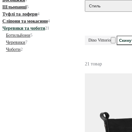
Стиль
Шльопанці
5
Туфлі та лофери
4
Сліпони та мокасини
4
Черевики та чоботи
21
Ботильйони
5
Dino Vittorio
Скину
Черевики
7
Чоботи
2
21 товар