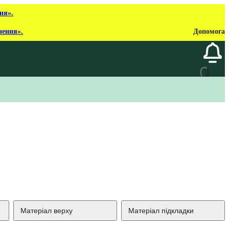
ня».
нення».
Допомога
Матеріал верху
Матеріал підкладки