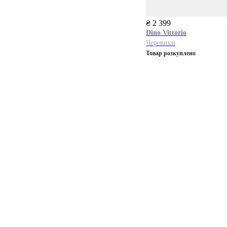
₴ 2 399
Dino Vittorio
Черевики
Товар розкуплено