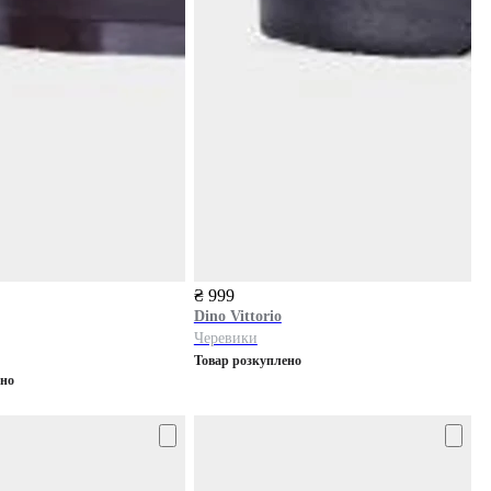
₴ 999
Dino Vittorio
Черевики
Товар розкуплено
ено