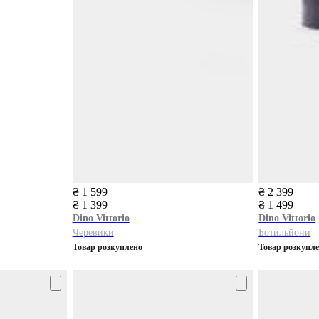
₴ 1 599
₴ 2 399
₴ 1 399
₴ 1 499
Dino Vittorio
Dino Vittorio
Черевики
Ботильйони
Товар розкуплено
Товар розкупл