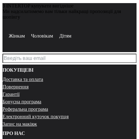
З INTERTOP купувати вигідніше
Ми надсилатимемо вам тільки найкращі пропозиції для
шопінгу
Жінкам
Чоловікам
Дітям
ПОКУПЦЕВІ
Доставка та оплата
Повернення
Гарантії
Бонусна програма
Реферальна програма
Електронний куточок покупця
Запис на макіяж
ПРО НАС