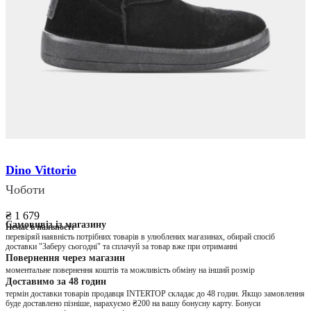
Dino Vittorio
Чоботи
₴ 1 679
Самовивіз із магазину
Немає в наявності
перевіряй наявність потрібних товарів в улюблених магазинах, обирай спосіб
доставки "Заберу сьогодні" та сплачуй за товар вже при отриманні
Повернення через магазин
моментальне повернення коштів та можливість обміну на інший розмір
Доставимо за 48 годин
термін доставки товарів продавця INTERTOP складає до 48 годин. Якщо замовлення
буде доставлено пізніше, нарахуємо ₴200 на вашу бонусну карту. Бонуси