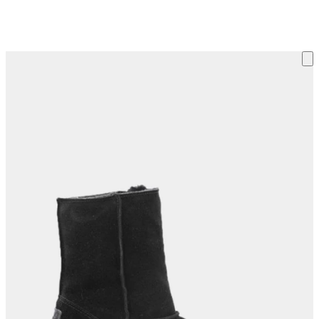
ку на склад терміни повернення змінено. Деталі - у розділі «Повернен