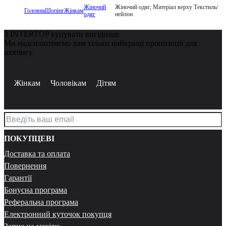
Жіночий
Жіночий одяг, Матеріал верху Текстиль/
Головна
Шопінг
Жінкам
одяг
нейлон
З INTERTOP купувати вигідніше
Ми надсилатимемо вам тільки найкращі пропозиції для
шопінгу
Жінкам
Чоловікам
Дітям
ПОКУПЦЕВІ
Доставка та оплата
Повернення
Гарантії
Бонусна програма
Реферальна програма
Електронний куточок покупця