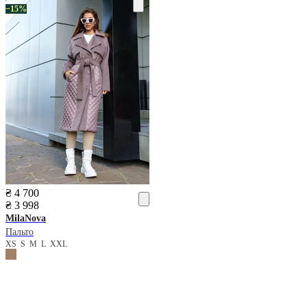
−15%
₴ 4 700
₴ 3 998
MilaNova
Пальто
XS
S
M
L
XXL