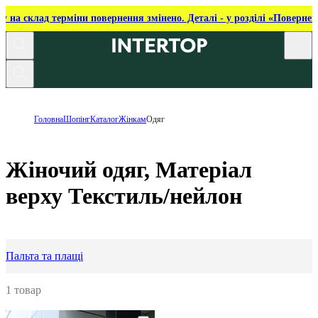
ку на склад терміни повернення змінено. Деталі - у розділі «Повернен
Головна
Шопінг
Каталог
Жінкам
Одяг
Жіночий одяг, Матеріал
верху Текстиль/нейлон
Пальта та плащі
1 товар