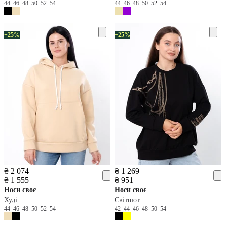
44
46
48
50
52
54
44
46
48
50
52
54
−25%
−25%
₴ 2 074
₴ 1 269
₴ 1 555
₴ 951
Носи своє
Носи своє
Худі
Світшот
44
46
48
50
52
54
42
44
46
48
50
54