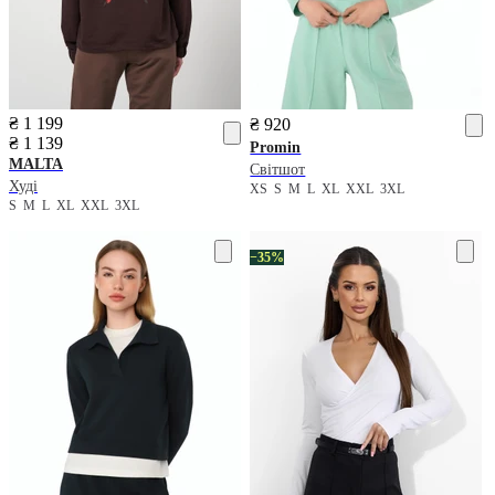
₴ 1 199
₴ 920
₴ 1 139
Promin
MALTA
Світшот
Худі
XS
S
M
L
XL
XXL
3XL
S
M
L
XL
XXL
3XL
−35%