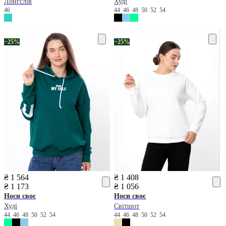
Лонгслів
Худі
46
44
46
48
50
52
54
−25%
−25%
₴ 1 564
₴ 1 408
₴ 1 173
₴ 1 056
Носи своє
Носи своє
Худі
Світшот
44
46
48
50
52
54
44
46
48
50
52
54