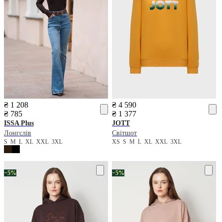
₴ 1 208
₴ 4 590
₴ 785
₴ 1 377
ISSA Plus
JOTT
Лонгслів
Світшот
S
M
L
XL
XXL
3XL
XS
S
M
L
XL
XXL
3XL
−5%
−5%