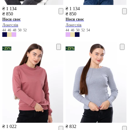
₴ 1 134
₴ 1 134
₴ 850
₴ 850
Носи своє
Носи своє
Лонгслів
Лонгслів
44
46
48
50
52
44
46
50
52
54
−25%
−25%
₴ 1 022
₴ 832