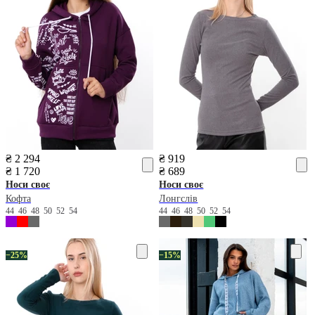
₴ 2 294
₴ 919
₴ 1 720
₴ 689
Носи своє
Носи своє
Кофта
Лонгслів
44
46
48
50
52
54
44
46
48
50
52
54
−25%
−15%