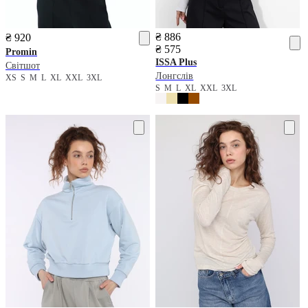
₴ 886
₴ 920
₴ 575
Promin
ISSA Plus
Світшот
Лонгслів
XS
S
M
L
XL
XXL
3XL
S
M
L
XL
XXL
3XL