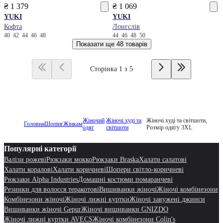
₴ 1 379
₴ 1 069
YUKI
YUKI
Кофта
Лонгслів
40
42
44
46
48
44
46
48
50
Показати ще
48 товарів
Сторінка 1 з 5
Жіночий
Жіночі худі та
Жіночі худі та світшоти,
Головна
Шопінг
Жінкам
одяг
світшоти
Розмір одягу 3XL
Популярні категорії
Валізи рожеві
Рюкзаки мокко
Рюкзаки Braska
Халати салатові
Халати коралові
Халати коричневі
Шопери світло-коричневі
Рюкзаки Alpha Industries
Домашні костюми помаранчеві
Резинки для волосся теракотові
Вишиванки жіночі
Жіночі комбінезони
Комбінезони жіночі
Жіночі лижні куртки
Жіночі завужені джинси
Вишиванки жіночі Gepur
Жіночі вишиванки GNIZDO
Жіночі лижні куртки AVECS
Жіночі комбінезони Colin's