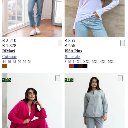
₴ 2 210
₴ 855
₴ 1 878
₴ 556
RiMari
ISSA Plus
Світшот
Лонгслів
44
46
48
50
52
54
S
M
L
XL
XXL
3XL
4XL
5XL
−15%
−15%