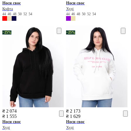
Носи своє
Носи своє
Кофта
Худі
44
46
48
50
52
54
44
46
48
50
52
54
−25%
−25%
₴ 2 074
₴ 2 173
₴ 1 555
₴ 1 629
Носи своє
Носи своє
Худі
Худі