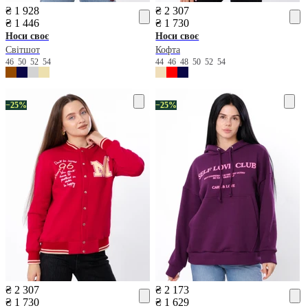
₴ 1 928
₴ 2 307
₴ 1 446
₴ 1 730
Носи своє
Носи своє
Світшот
Кофта
46
50
52
54
44
46
48
50
52
54
−25%
−25%
₴ 2 307
₴ 2 173
₴ 1 730
₴ 1 629