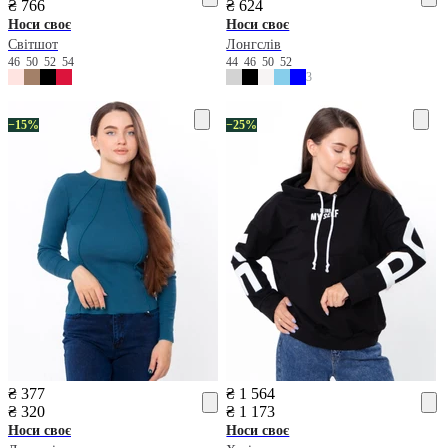
₴ 766
₴ 624
Носи своє
Носи своє
Світшот
Лонгслів
46
50
52
54
44
46
50
52
3
−15%
−25%
₴ 377
₴ 1 564
₴ 320
₴ 1 173
Носи своє
Носи своє