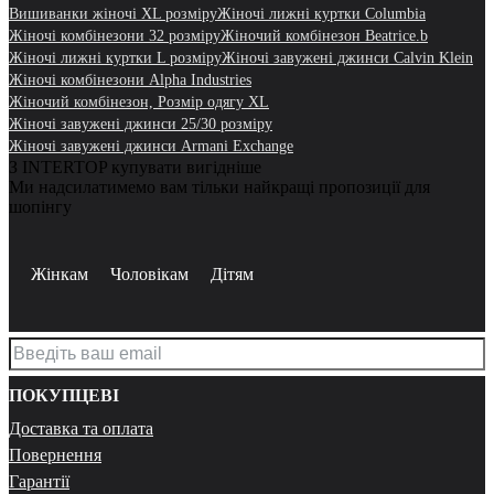
Вишиванки жіночі XL розміру
Жіночі лижні куртки Columbia
Жіночі комбінезони 32 розміру
Жіночий комбінезон Beatrice.b
Жіночі лижні куртки L розміру
Жіночі завужені джинси Calvin Klein
Жіночі комбінезони Alpha Industries
Жіночий комбінезон, Розмір одягу XL
Жіночі завужені джинси 25/30 розміру
Жіночі завужені джинси Armani Exchange
З INTERTOP купувати вигідніше
Ми надсилатимемо вам тільки найкращі пропозиції для
шопінгу
Жінкам
Чоловікам
Дітям
ПОКУПЦЕВІ
Доставка та оплата
Повернення
Гарантії