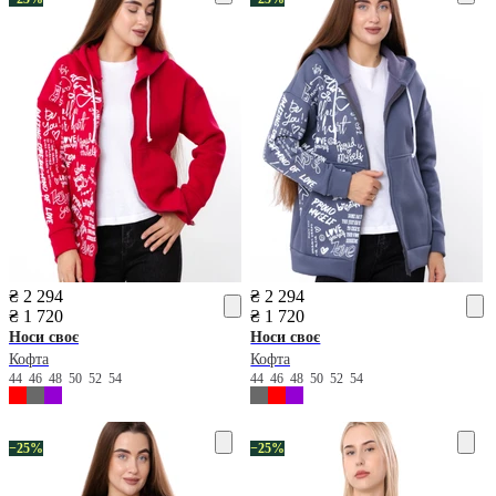
₴ 2 294
₴ 2 294
₴ 1 720
₴ 1 720
Носи своє
Носи своє
Кофта
Кофта
44
46
48
50
52
54
44
46
48
50
52
54
−25%
−25%