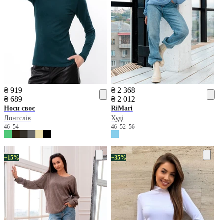
₴ 919
₴ 2 368
₴ 689
₴ 2 012
Носи своє
RiMari
Лонгслів
Худі
46
54
46
52
56
−15%
−35%