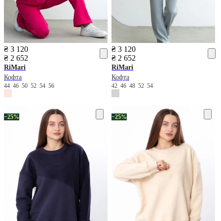
₴ 3 120
₴ 3 120
₴ 2 652
₴ 2 652
RiMari
RiMari
Кофта
Кофта
44
46
50
52
54
56
42
46
48
52
54
−25%
−25%