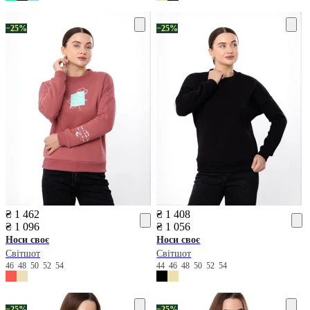
−25%
−25%
₴ 1 462
₴ 1 408
₴ 1 096
₴ 1 056
Носи своє
Носи своє
Світшот
Світшот
46
48
50
52
54
44
46
48
50
52
54
−25%
−25%