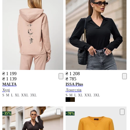
₴ 1 199
₴ 1 208
₴ 1 139
₴ 785
MALTA
ISSA Plus
Худі
Лонгслів
S
M
L
XL
XXL
3XL
S
M
L
XL
XXL
3XL
−35%
−70%