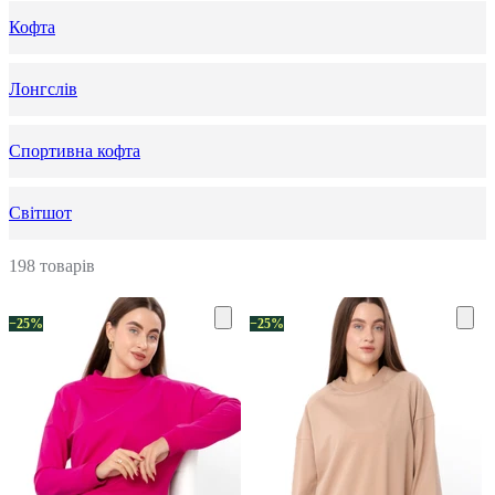
Кофта
Лонгслів
Спортивна кофта
Світшот
198 товарів
−25%
−25%