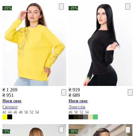
−25%
−25%
₴ 1 269
₴ 919
₴ 951
₴ 689
Носи своє
Носи своє
Світшот
Лонгслів
42
44
46
48
50
52
54
46
50
52
54
−5%
−35%