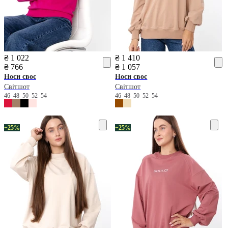
₴ 1 022
₴ 1 410
₴ 766
₴ 1 057
Носи своє
Носи своє
Світшот
Світшот
46
48
50
52
54
46
48
50
52
54
−25%
−25%