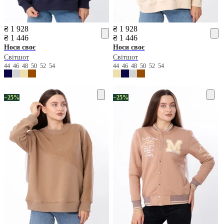
₴ 1 928
₴ 1 928
₴ 1 446
₴ 1 446
Носи своє
Носи своє
Світшот
Світшот
44
46
48
50
52
54
44
46
48
50
52
54
−25%
−25%