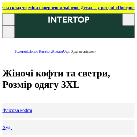
ку на склад терміни повернення змінено. Деталі - у розділі «Повернен
Головна
Шопінг
Каталог
Жінкам
Одяг
Худі та світшоти
Жіночі кофти та светри,
Розмір одягу 3XL
Флісова кофта
Худі