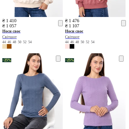
₴ 1 410
₴ 1 476
₴ 1 057
₴ 1 107
Носи своє
Носи своє
Світшот
Світшот
44
46
48
50
52
54
44
46
48
50
52
54
−25%
−25%