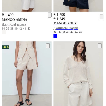
₴ 1 799
₴ 1 499
₴ 1 349
MANGO
AMINA
MANGO
ZOEY
Джинсові шорти
Джинсові шорти
34
36
38
40
42
44
46
34
36
38
40
42
44
46
−44%