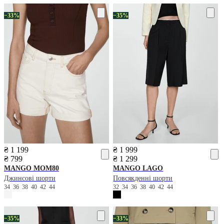
−33%
−35%
₴ 1 199
₴ 1 999
₴ 799
₴ 1 299
MANGO
MOM80
MANGO
LAGO
Джинсові шорти
Повсякденні шорти
34
36
38
40
42
44
32
34
36
38
40
42
44
−35%
−33%