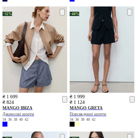
−52%
−44%
₴ 1 699
₴ 1 999
₴ 824
₴ 1 124
MANGO
IBIZA
MANGO
GRETA
Джинсові шорти
Повсякденні шорти
34
36
38
40
42
34
36
38
40
42