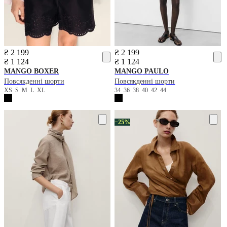
₴ 2 199
₴ 2 199
₴ 1 124
₴ 1 124
MANGO
BOXER
MANGO
PAULO
Повсякденні шорти
Повсякденні шорти
XS
S
M
L
XL
34
36
38
40
42
44
−25%