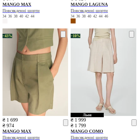
MANGO
MAX
MANGO
LAGUNA
Повсякденні шорти
Повсякденні шорти
34
36
38
40
42
44
34
36
38
40
42
44
46
−43%
−10%
Льон
₴ 1 699
₴ 1 999
₴ 974
₴ 1 799
MANGO
MAX
MANGO
COMO
Повсякденні шорти
Повсякденні шорти