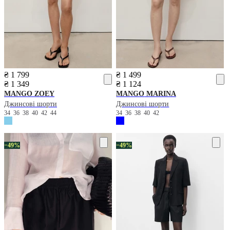
₴ 1 799
₴ 1 499
₴ 1 349
₴ 1 124
MANGO
ZOEY
MANGO
MARINA
Джинсові шорти
Джинсові шорти
34
36
38
40
42
44
34
36
38
40
42
−49%
−49%