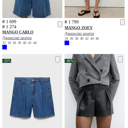
₴ 1 699
₴ 1 799
₴ 1 274
MANGO
ZOEY
MANGO
CARLO
Джинсові шорти
Джинсові шорти
34
36
38
40
42
44
46
32
34
36
38
40
42
44
−25%
−26%