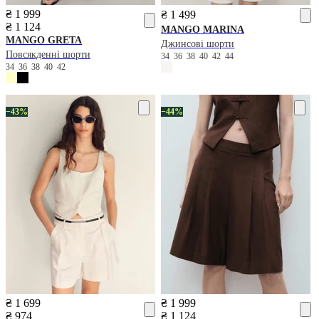
₴ 1 999
₴ 1 499
₴ 1 124
MANGO
MARINA
MANGO
GRETA
Джинсові шорти
Повсякденні шорти
34
36
38
40
42
44
34
36
38
40
42
−43%
−44%
₴ 1 699
₴ 1 999
₴ 974
₴ 1 124