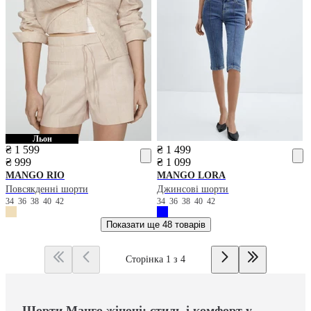
Льон
₴ 1 599
₴ 1 499
₴ 999
₴ 1 099
MANGO
RIO
MANGO
LORA
Повсякденні шорти
Джинсові шорти
34
36
38
40
42
34
36
38
40
42
Показати ще
48 товарів
Сторінка 1 з 4
Шорти Манго жіночі: стиль і комфорт у