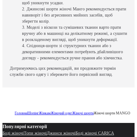
щоб уникнути усадки.
Джинсові шорти жіночі Манго рекомендується прати
навиворіт і без агресивних мийних засобів, щоб
зберегти колір.
Моделі з віскози та сумішевих тканин варто прати
вручну або в машинці на делікатному режимі, а сушити
в розкладеному вигляді, щоб уникнути деформації.
Спідниця-шорти зі структурних тканин або з
декоративними елементами потребують дбайливішого
догляду - рекомендується ручне прання або хімчистка.
Дотримуючись цих рекомендацій, ви продовжите термін
служби свого одягу і збережете його первісний вигляд.
Головна
Шопінг
Жінкам
Жіночий одяг
Жіночі шорти
Жіночі шорти MANGO
Популярні категорії
Боді жіночі
Топи жіночі
Джинси жіночі
Боді жіночі CARICA