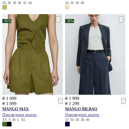
34
36
38
40
42
44
34
36
38
40
−35%
−35%
₴ 1 699
₴ 1 999
₴ 1 099
₴ 1 299
MANGO
MAX
MANGO
BILBAO
Повсякденні шорти
Повсякденні шорти
XS
S
M
L
XL
32
34
36
38
40