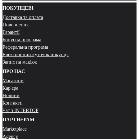
ПОКУПЦЕВІ
Доставка та оплата
Повернення
Гарантії
Бонусна програма
Реферальна програма
Електронний куточок покупця
Запис на макіяж
ПРО НАС
Магазини
Кар'єра
Новини
Контакти
Чат з INTERTOP
ПАРТНЕРАМ
Marketplace
Agency