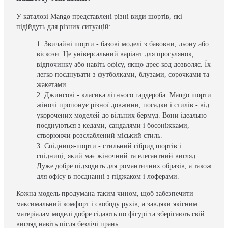
У каталозі Mango представлені різні види шортів, які
підійдуть для різних ситуацій:
Звичайні шорти - базові моделі з бавовни, льону або
віскози. Це універсальний варіант для прогулянок,
відпочинку або навіть офісу, якщо дрес-код дозволяє. Їх
легко поєднувати з футболками, блузами, сорочками та
жакетами.
Джинсові - класика літнього гардероба. Mango шорти
жіночі пропонує різної довжини, посадки і стилів - від
укорочених моделей до вільних бермуд. Вони ідеально
поєднуються з кедами, сандалями і босоніжками,
створюючи розслаблений міський стиль.
Спідниця-шорти - стильний гібрид шортів і
спідниці, який має жіночний та елегантний вигляд.
Дуже добре підходить для романтичних образів, а також
для офісу в поєднанні з піджаком і лоферами.
Кожна модель продумана таким чином, щоб забезпечити
максимальний комфорт і свободу рухів, а завдяки якісним
матеріалам моделі добре сідають по фігурі та зберігають свій
вигляд навіть після безлічі прань.