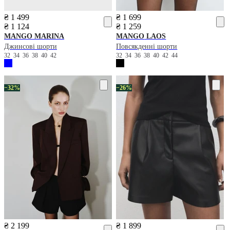
₴ 1 499
₴ 1 699
₴ 1 124
₴ 1 259
MANGO
MARINA
MANGO
LAOS
Джинсові шорти
Повсякденні шорти
32
34
36
38
40
42
32
34
36
38
40
42
44
−32%
−26%
₴ 2 199
₴ 1 899