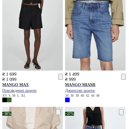
₴ 1 699
₴ 1 499
₴ 1 099
₴ 999
MANGO
MAX
MANGO
MIAMI
Повсякденні шорти
Джинсові шорти
XS
S
M
L
XL
34
36
38
40
42
44
46
−38%
−27%