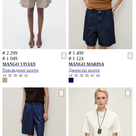
₴ 2 299
₴ 1 499
₴ 1 049
₴ 1 124
MANGO
VIVIAN
MANGO
MARINA
Повсякденні шорти
Джинсові шорти
34
36
38
40
42
34
36
38
40
42
44