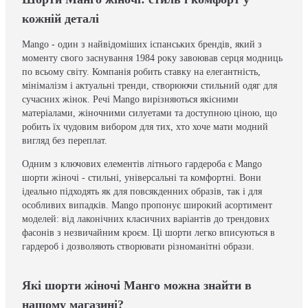
кожній деталі
Mango - один з найвідоміших іспанських брендів, який з
моменту свого заснування 1984 року завоював серця модниць
по всьому світу. Компанія робить ставку на елегантність,
мінімалізм і актуальні тренди, створюючи стильний одяг для
сучасних жінок. Речі Mango вирізняються якісними
матеріалами, жіночними силуетами та доступною ціною, що
робить їх чудовим вибором для тих, хто хоче мати модний
вигляд без переплат.
Одним з ключових елементів літнього гардероба є Mango
шорти жіночі - стильні, універсальні та комфортні. Вони
ідеально підходять як для повсякденних образів, так і для
особливих випадків. Mango пропонує широкий асортимент
моделей: від лаконічних класичних варіантів до трендових
фасонів з незвичайним кроєм. Ці шорти легко вписуються в
гардероб і дозволяють створювати різноманітні образи.
Які шорти жіночі Манго можна знайти в
нашому магазині?