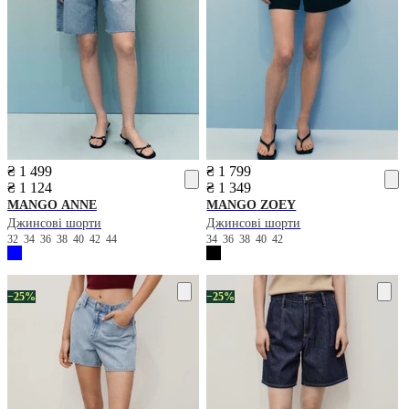
₴ 1 499
₴ 1 799
₴ 1 124
₴ 1 349
MANGO
ANNE
MANGO
ZOEY
Джинсові шорти
Джинсові шорти
32
34
36
38
40
42
44
34
36
38
40
42
−25%
−25%