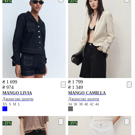
−43%
−25%
₴ 1 699
₴ 1 799
₴ 974
₴ 1 349
MANGO
LIVIA
MANGO
CAMILLA
Джинсові шорти
Джинсові шорти
XS
S
M
L
34
36
38
40
42
44
−25%
−25%