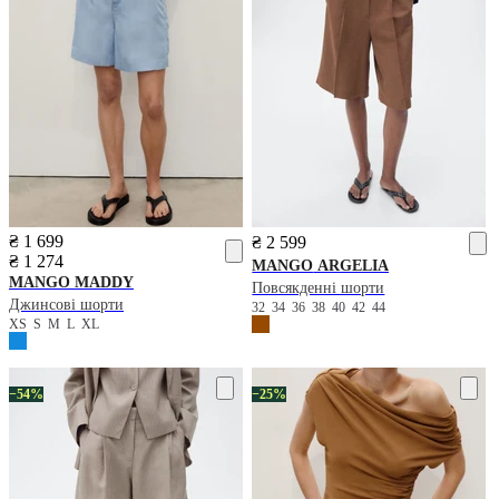
₴ 1 699
₴ 2 599
₴ 1 274
MANGO
ARGELIA
MANGO
MADDY
Повсякденні шорти
Джинсові шорти
32
34
36
38
40
42
44
XS
S
M
L
XL
−54%
−25%