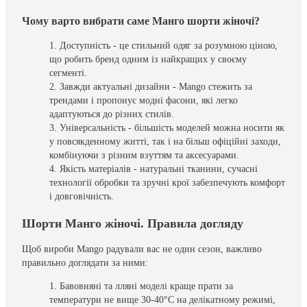
Чому варто вибрати саме Манго шорти жіночі?
Доступність - це стильний одяг за розумною ціною,
що робить бренд одним із найкращих у своєму
сегменті.
Завжди актуальні дизайни - Mango стежить за
трендами і пропонує модні фасони, які легко
адаптуються до різних стилів.
Універсальність - більшість моделей можна носити як
у повсякденному житті, так і на більш офіційні заходи,
комбінуючи з різним взуттям та аксесуарами.
Якість матеріалів - натуральні тканини, сучасні
технології обробки та зручні крої забезпечують комфорт
і довговічність.
Шорти Манго жіночі. Правила догляду
Щоб вироби Mango радували вас не один сезон, важливо
правильно доглядати за ними:
Бавовняні та лляні моделі краще прати за
температури не вище 30-40°C на делікатному режимі,