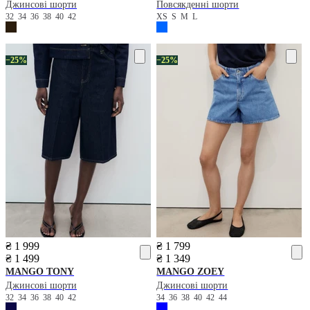
Джинсові шорти
Повсякденні шорти
32
34
36
38
40
42
XS
S
M
L
−25%
−25%
₴ 1 999
₴ 1 799
₴ 1 499
₴ 1 349
MANGO
TONY
MANGO
ZOEY
Джинсові шорти
Джинсові шорти
32
34
36
38
40
42
34
36
38
40
42
44