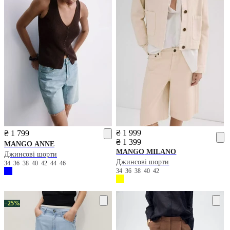
₴ 1 999
₴ 1 799
₴ 1 399
MANGO
ANNE
MANGO
MILANO
Джинсові шорти
Джинсові шорти
34
36
38
40
42
44
46
34
36
38
40
42
−25%