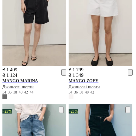
₴ 1 499
₴ 1 799
₴ 1 124
₴ 1 349
MANGO
MARINA
MANGO
ZOEY
Джинсові шорти
Джинсові шорти
34
36
38
40
42
44
34
36
38
40
42
−25%
−25%