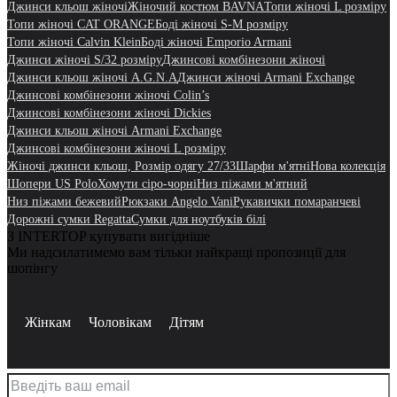
Джинси кльош жіночі
Жіночий костюм BAVNA
Топи жіночі L розміру
Топи жіночі CAT ORANGE
Боді жіночі S-M розміру
Топи жіночі Calvin Klein
Боді жіночі Emporio Armani
Джинси жіночі S/32 розміру
Джинсові комбінезони жіночі
Джинси кльош жіночі A.G.N.A
Джинси жіночі Armani Exchange
Джинсові комбінезони жіночі Colin’s
Джинсові комбінезони жіночі Dickies
Джинси кльош жіночі Armani Exchange
Джинсові комбінезони жіночі L розміру
Жіночі джинси кльош, Розмір одягу 27/33
Шарфи м'ятні
Нова колекція
Шопери US Polo
Хомути сіро-чорні
Низ піжами м'ятний
Низ піжами бежевий
Рюкзаки Angelo Vani
Рукавички помаранчеві
Дорожні сумки Regatta
Сумки для ноутбуків білі
З INTERTOP купувати вигідніше
Ми надсилатимемо вам тільки найкращі пропозиції для
шопінгу
Жінкам
Чоловікам
Дітям