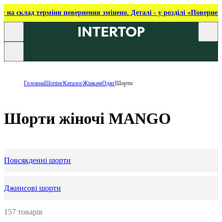
ку на склад терміни повернення змінено. Деталі - у розділі «Повернен
Головна
Шопінг
Каталог
Жінкам
Одяг
Шорти
Шорти жіночі MANGO
Повсякденні шорти
Джинсові шорти
157 товарів