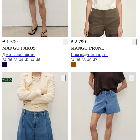
₴ 1 699
₴ 2 799
MANGO
PAROS
MANGO
PRUNE
Джинсові шорти
Повсякденні шорти
34
36
38
40
42
44
46
34
36
38
40
42
−25%