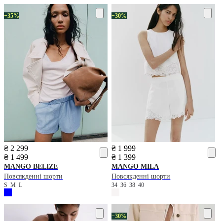
−35%
−30%
₴ 2 299
₴ 1 999
₴ 1 499
₴ 1 399
MANGO
BELIZE
MANGO
MILA
Повсякденні шорти
Повсякденні шорти
S
M
L
34
36
38
40
−30%