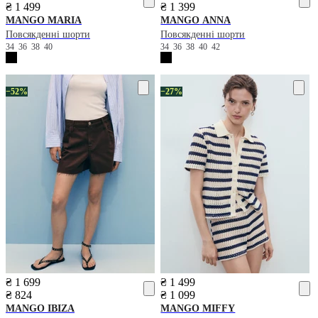
₴ 1 499
₴ 1 399
MANGO
MARIA
MANGO
ANNA
Повсякденні шорти
Повсякденні шорти
34
36
38
40
34
36
38
40
42
−52%
−27%
₴ 1 699
₴ 1 499
₴ 824
₴ 1 099
MANGO
IBIZA
MANGO
MIFFY