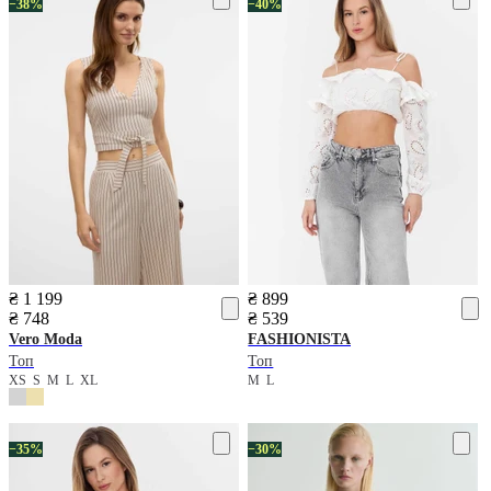
−38%
−40%
₴ 1 199
₴ 899
₴ 748
₴ 539
Vero Moda
FASHIONISTA
Топ
Топ
XS
S
M
L
XL
M
L
−35%
−30%