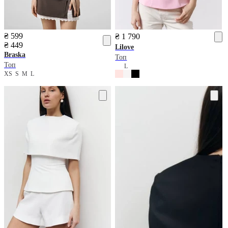
₴ 599
₴ 1 790
₴ 449
Lilove
Braska
Топ
Топ
L
XS
S
M
L