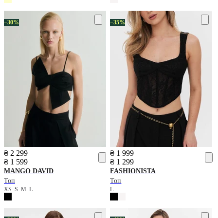
−30%
−35%
₴ 2 299
₴ 1 999
₴ 1 599
₴ 1 299
MANGO
DAVID
FASHIONISTA
Топ
Топ
XS
S
M
L
L