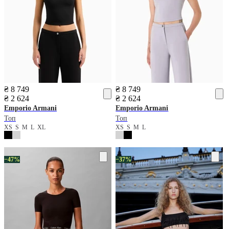
₴ 8 749
₴ 8 749
₴ 2 624
₴ 2 624
Emporio Armani
Emporio Armani
Топ
Топ
XS
S
M
L
XL
XS
S
M
L
−47%
−37%