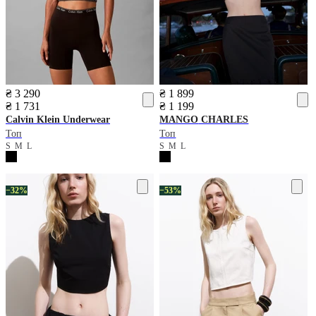
₴ 3 290
₴ 1 899
₴ 1 731
₴ 1 199
Calvin Klein Underwear
MANGO
CHARLES
Топ
Топ
S
M
L
S
M
L
−32%
−53%