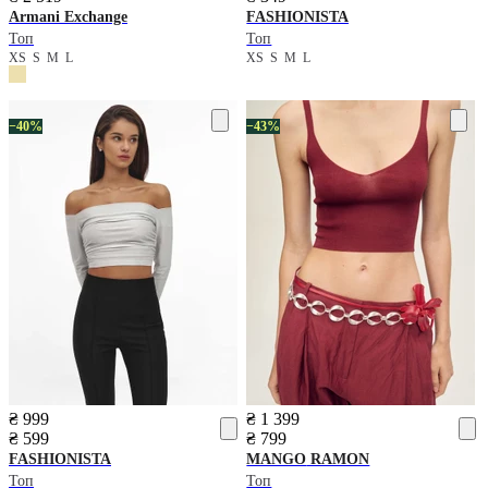
Armani Exchange
FASHIONISTA
Топ
Топ
XS
S
M
L
XS
S
M
L
−40%
−43%
₴ 999
₴ 1 399
₴ 599
₴ 799
FASHIONISTA
MANGO
RAMON
Топ
Топ