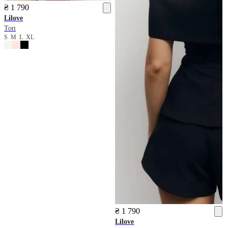
₴ 1 790
Lilove
Топ
S
M
L
XL
₴ 1 790
Lilove