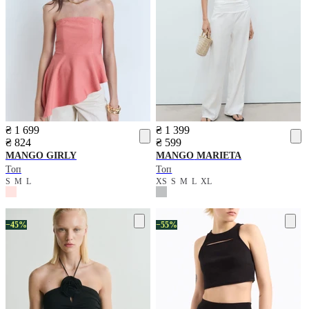
₴ 1 699
₴ 1 399
₴ 824
₴ 599
MANGO
GIRLY
MANGO
MARIETA
Топ
Топ
S
M
L
XS
S
M
L
XL
−45%
−55%