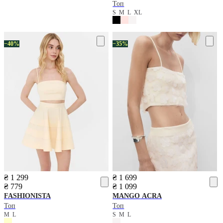
Топ
S
M
L
XL
−40%
−35%
₴ 1 299
₴ 1 699
₴ 779
₴ 1 099
FASHIONISTA
MANGO
ACRA
Топ
Топ
M
L
S
M
L