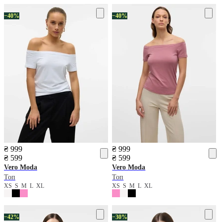
−40%
−40%
₴ 999
₴ 999
₴ 599
₴ 599
Vero Moda
Vero Moda
Топ
Топ
XS
S
M
L
XL
XS
S
M
L
XL
−42%
−30%