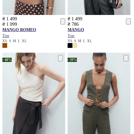
₴ 1 499
₴ 1 499
₴ 1 099
₴ 786
MANGO
ROMEO
MANGO
Топ
Топ
XS
S
M
L
XL
XS
S
M
L
XL
−48%
−59%