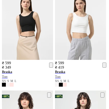
₴ 599
₴ 599
₴ 349
₴ 419
Braska
Braska
Топ
Топ
XS
S
M
L
XS
S
M
L
−60%
−60%