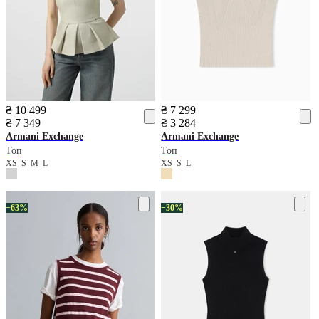
₴ 10 499
₴ 7 299
₴ 7 349
₴ 3 284
Armani Exchange
Armani Exchange
Топ
Топ
XS
S
M
L
XS
S
L
−63%
−30%