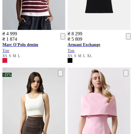
₴ 4 999
₴ 8 299
₴ 1 874
₴ 5 809
Marc O'Polo denim
Armani Exchange
Топ
Топ
XS
S
M
L
XS
S
M
L
XL
−25%