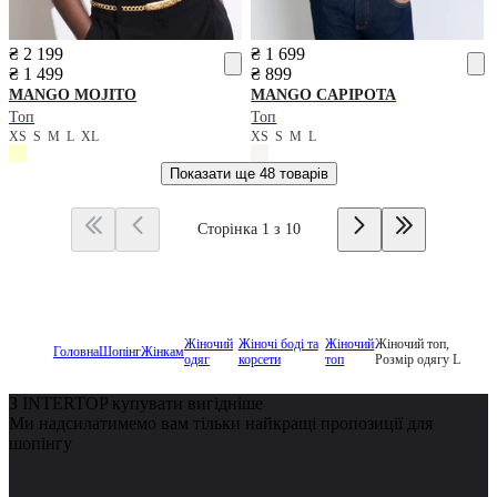
₴ 2 199
₴ 1 699
₴ 1 499
₴ 899
MANGO
MOJITO
MANGO
CAPIPOTA
Топ
Топ
XS
S
M
L
XL
XS
S
M
L
Показати ще
48 товарів
Сторінка 1 з 10
Жіночий
Жіночі боді та
Жіночий
Жіночий топ,
Головна
Шопінг
Жінкам
одяг
корсети
топ
Розмір одягу L
З INTERTOP купувати вигідніше
Ми надсилатимемо вам тільки найкращі пропозиції для
шопінгу