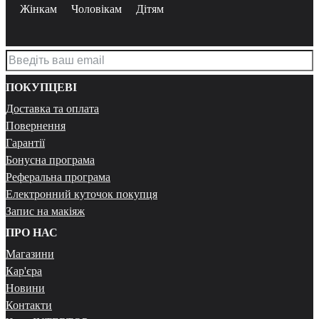
Жінкам
Чоловікам
Дітям
ПОКУПЦЕВІ
Доставка та оплата
Повернення
Гарантії
Бонусна програма
Реферальна програма
Електронний куточок покупця
Запис на макіяж
ПРО НАС
Магазини
Кар'єра
Новини
Контакти