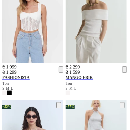
₴ 1 999
₴ 2 299
₴ 1 299
₴ 1 599
FASHIONISTA
MANGO
ERIK
Топ
Топ
S
M
L
S
M
L
−52%
−57%