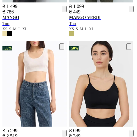
₴ 1 499
₴ 1 099
₴ 786
₴ 449
MANGO
MANGO
VERDI
Топ
Топ
XS
S
M
L
XL
XS
S
M
L
XL
−55%
−50%
₴ 5 599
₴ 699
₴ 2 519
₴ 349