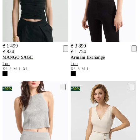
₴ 1 499
₴ 3 899
₴ 824
₴ 1 754
MANGO
SAGE
Armani Exchange
Топ
Топ
XS
S
M
L
XL
XS
S
M
L
−50%
−50%