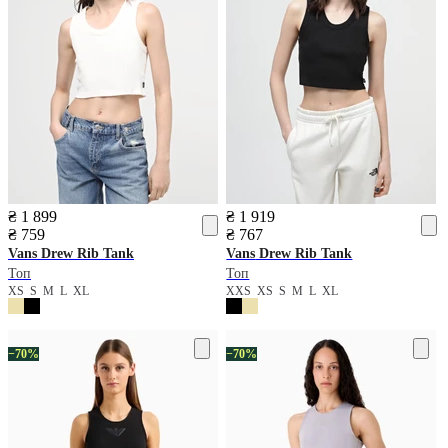
₴ 1 899
₴ 1 919
₴ 759
₴ 767
Vans
Drew Rib Tank
Vans
Drew Rib Tank
Топ
Топ
XS
S
M
L
XL
XXS
XS
S
M
L
XL
−70%
−70%