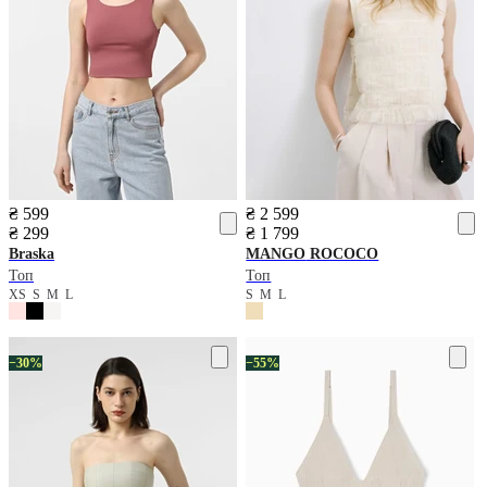
₴ 599
₴ 2 599
₴ 299
₴ 1 799
Braska
MANGO
ROCOCO
Топ
Топ
XS
S
M
L
S
M
L
−30%
−55%