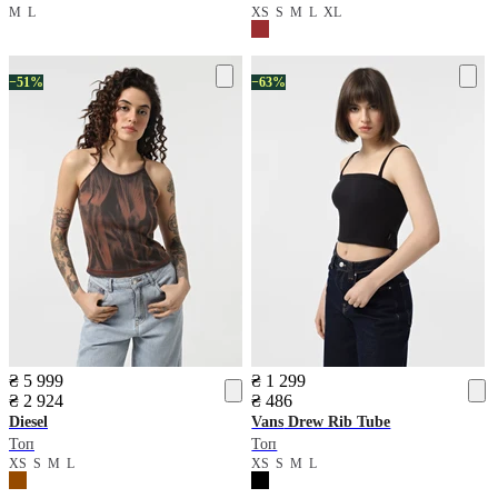
M
L
XS
S
M
L
XL
−51%
−63%
₴ 5 999
₴ 1 299
₴ 2 924
₴ 486
Diesel
Vans
Drew Rib Tube
Топ
Топ
XS
S
M
L
XS
S
M
L