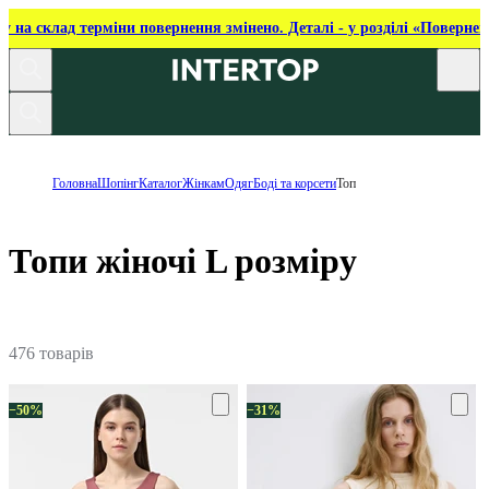
ку на склад терміни повернення змінено. Деталі - у розділі «Повернен
Головна
Шопінг
Каталог
Жінкам
Одяг
Боді та корсети
Топ
Топи жіночі L розміру
476 товарів
−50%
−31%