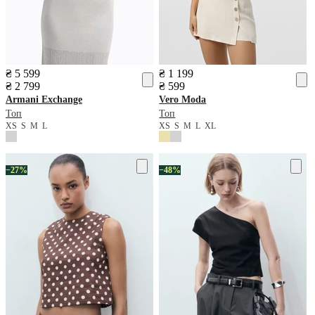
₴ 5 599
₴ 1 199
₴ 2 799
₴ 599
Armani Exchange
Vero Moda
Топ
Топ
XS
S
M
L
XS
S
M
L
XL
−27%
−48%