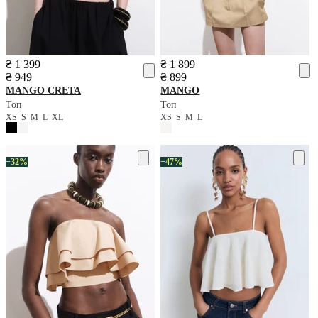
₴ 1 399
₴ 1 899
₴ 949
₴ 899
MANGO
CRETA
MANGO
Топ
Топ
XS
S
M
L
XL
XS
S
M
L
−32%
−47%