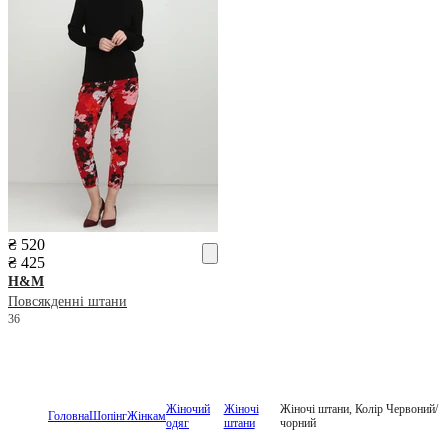
₴ 520
₴ 425
H&M
Повсякденні штани
36
Жіночий
Жіночі
Жіночі штани, Колір Червоний/
Головна
Шопінг
Жінкам
одяг
штани
чорний