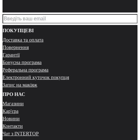
ПОКУПЦЕВІ
Доставка та оплата
Повернення
Гарантії
Бонусна програма
Реферальна програма
Електронний куточок покупця
Запис на макіяж
ПРО НАС
Магазини
Кар'єра
Новини
Контакти
Чат з INTERTOP