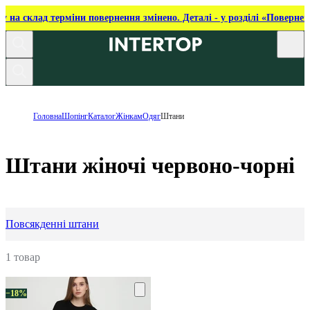
ку на склад терміни повернення змінено. Деталі - у розділі «Повернен
Головна
Шопінг
Каталог
Жінкам
Одяг
Штани
Штани жіночі червоно-чорні
Повсякденні штани
1 товар
−18%