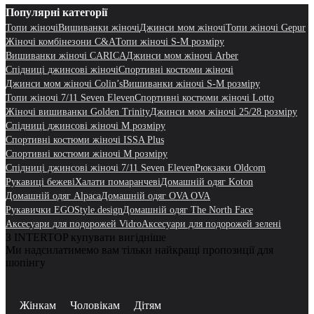
Популярні категорії
Топи жіночі
Вишиванки жіночі
Джинси мом жіночі
Топи жіночі Gepur
Жіночі комбінезони C&A
Топи жіночі S-M розміру
Вишиванки жіночі CARICA
Джинси мом жіночі Arber
Спідниці джинсові жіночі
Спортивні костюми жіночі
Джинси мом жіночі Colin’s
Вишиванки жіночі S-M розміру
Топи жіночі 7/11 Seven Eleven
Спортивні костюми жіночі Lotto
Жіночі вишиванки Golden Trinity
Джинси мом жіночі 25/28 розміру
Спідниці джинсові жіночі M розміру
Спортивні костюми жіночі ISSA Plus
Спортивні костюми жіночі M розміру
Спідниці джинсові жіночі 7/11 Seven Eleven
Рюкзаки Oldcom
Рукавиці бежеві
Халати помаранчеві
Домашній одяг Koton
Домашній одяг Alpaca
Домашній одяг OVA OVA
Рукавички EGOStyle.design
Домашній одяг The North Face
Аксесуари для подорожей Vidro
Аксесуари для подорожей зелені
З INTERTOP купувати вигідніше
Ми надсилатимемо вам тільки найкращі пропозиції для
шопінгу
Жінкам
Чоловікам
Дітям