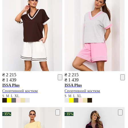
₴ 2 215
₴ 2 215
₴ 1 439
₴ 1 439
ISSA Plus
ISSA Plus
Спортивний костюм
Спортивний костюм
S
M
L
XL
S
M
L
XL
−35%
−35%