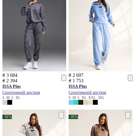
₴ 3 684
₴ 2 697
₴ 2 394
₴ 1 753
ISSA Plus
ISSA Plus
Спортивний костюм
Спортивний костюм
S
M
L
XL
S
M
L
XL
XXL
3XL
−35%
−35%