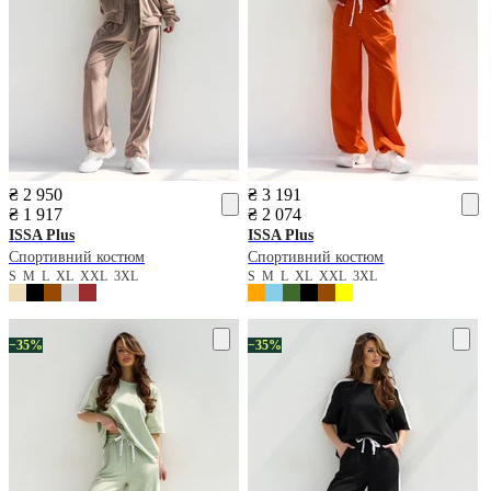
₴ 2 950
₴ 3 191
₴ 1 917
₴ 2 074
ISSA Plus
ISSA Plus
Спортивний костюм
Спортивний костюм
S
M
L
XL
XXL
3XL
S
M
L
XL
XXL
3XL
−35%
−35%