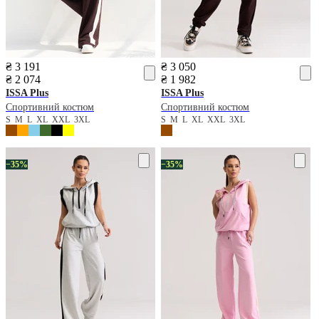
₴ 3 191
₴ 3 050
₴ 2 074
₴ 1 982
ISSA Plus
ISSA Plus
Спортивний костюм
Спортивний костюм
S
M
L
XL
XXL
3XL
S
M
L
XL
XXL
3XL
−35%
−35%