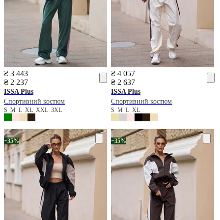
₴ 3 443
₴ 4 057
₴ 2 237
₴ 2 637
ISSA Plus
ISSA Plus
Спортивний костюм
Спортивний костюм
S
M
L
XL
XXL
3XL
S
M
L
XL
−35%
−35%