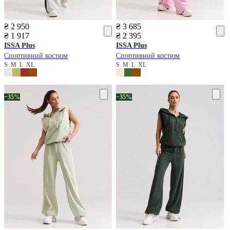
₴ 2 950
₴ 3 685
₴ 1 917
₴ 2 395
ISSA Plus
ISSA Plus
Спортивний костюм
Спортивний костюм
S
M
L
XL
S
M
L
XL
−35%
−35%