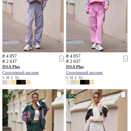
₴ 4 057
₴ 4 057
₴ 2 637
₴ 2 637
ISSA Plus
ISSA Plus
Спортивний костюм
Спортивний костюм
S
M
L
XL
S
M
L
XL
−35%
−35%