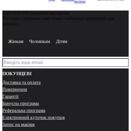
костюм
З INTERTOP купувати вигідніше
Ми надсилатимемо вам тільки найкращі пропозиції для
шопінгу
Жінкам
Чоловікам
Дітям
ПОКУПЦЕВІ
Доставка та оплата
Повернення
Гарантії
Бонусна програма
Реферальна програма
Електронний куточок покупця
Запис на макіяж