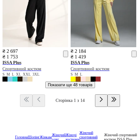
₴ 2 697
₴ 2 184
₴ 1 753
₴ 1 419
ISSA Plus
ISSA Plus
Спортивний костюм
Спортивний костюм
S
M
L
XL
XXL
3XL
S
M
L
Показати ще
48 товарів
Сторінка 1 з 14
Жіночий
Жіночий
Жіночі
Жіночий спортивний
Головна
Шопінг
Жінкам
спортивний
одяг
костюми
костюм ISSA Plus