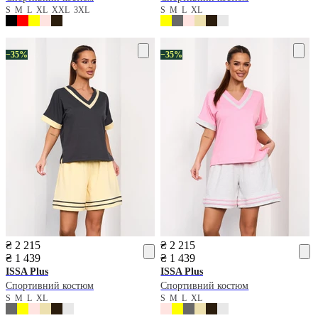
S
M
L
XL
XXL
3XL
S
M
L
XL
−35%
−35%
₴ 2 215
₴ 2 215
₴ 1 439
₴ 1 439
ISSA Plus
ISSA Plus
Спортивний костюм
Спортивний костюм
S
M
L
XL
S
M
L
XL