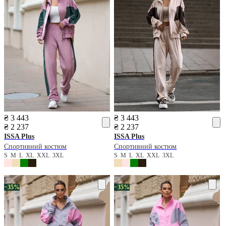
₴ 3 443
₴ 3 443
₴ 2 237
₴ 2 237
ISSA Plus
ISSA Plus
Спортивний костюм
Спортивний костюм
S
M
L
XL
XXL
3XL
S
M
L
XL
XXL
3XL
−35%
−35%