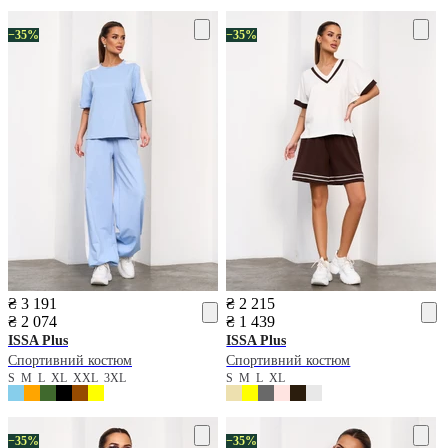
−35%
−35%
₴ 3 191
₴ 2 215
₴ 2 074
₴ 1 439
ISSA Plus
ISSA Plus
Спортивний костюм
Спортивний костюм
S
M
L
XL
XXL
3XL
S
M
L
XL
−35%
−35%