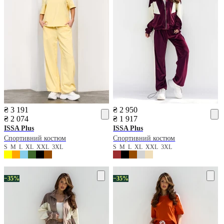
₴ 3 191
₴ 2 950
₴ 2 074
₴ 1 917
ISSA Plus
ISSA Plus
Спортивний костюм
Спортивний костюм
S
M
L
XL
XXL
3XL
S
M
L
XL
XXL
3XL
−35%
−35%