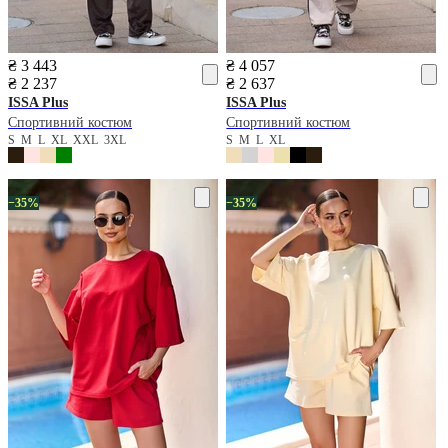
₴ 3 443
₴ 4 057
₴ 2 237
₴ 2 637
ISSA Plus
ISSA Plus
Спортивний костюм
Спортивний костюм
S
M
L
XL
XXL
3XL
S
M
L
XL
−35%
−35%