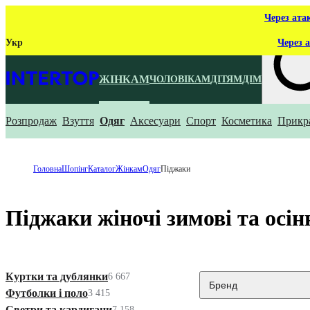
Через ата
Укр
Через а
ЖІНКАМ
ЧОЛОВІКАМ
ДІТЯМ
ДІМ
Розпродаж
Взуття
Одяг
Аксесуари
Спорт
Косметика
Прикр
Що ти ш
Головна
Шопінг
Каталог
Жінкам
Одяг
Піджаки
Піджаки жіночі зимові та осін
Куртки та дублянки
6 667
Бренд
Футболки і поло
3 415
Светри та кардигани
7 158