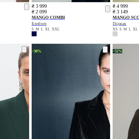
₴ 3 999
₴ 4 999
₴ 2 099
₴ 3 149
MANGO
COMBI
MANGO
SC
Блейзер
Піджак
S
M
L
XL
XXL
XS
S
M
L
XL
−30%
−52%