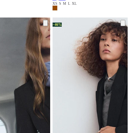
XS
S
M
L
XL
−46%