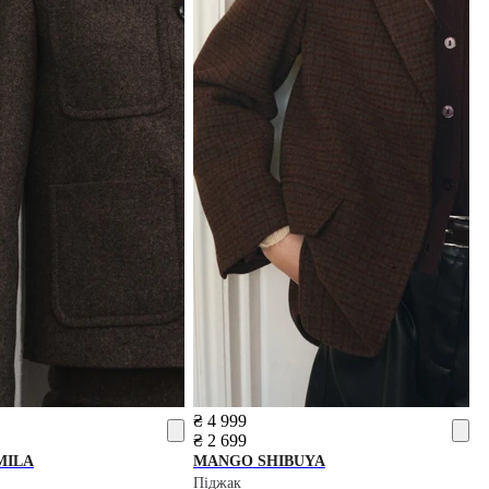
₴ 4 999
₴ 2 699
MILA
MANGO
SHIBUYA
Піджак