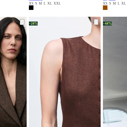
XS
S
M
L
XL
XXL
XS
S
M
L
XL
−24%
−44%