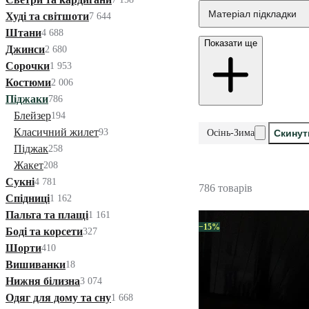
Матеріал підкладки
Худі та світшоти
7 644
Штани
4 688
Показати ще
Джинси
2 680
Сорочки
1 953
Костюми
2 006
Піджаки
786
Блейзер
194
Класичний жилет
93
Осінь-Зима
Скинут
Піджак
258
Жакет
208
Сукні
4 781
786 товарів
Спідниці
1 162
Пальта та плащі
1 161
−15%
Боді та корсети
327
Шорти
410
Вишиванки
18
Нижня білизна
3 074
Одяг для дому та сну
1 668