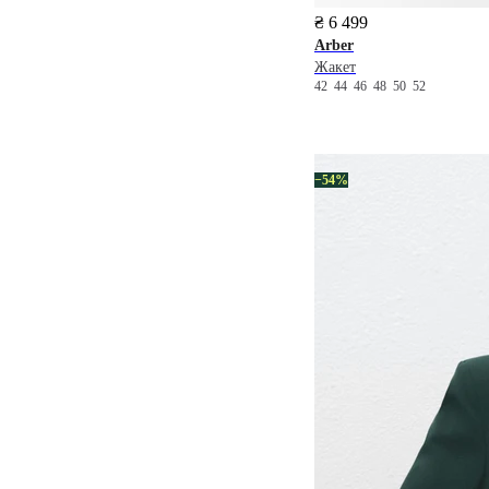
₴ 6 499
Arber
Жакет
42
44
46
48
50
52
−54%