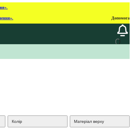
ня».
нення».
Допомога
Колір
Матеріал верху