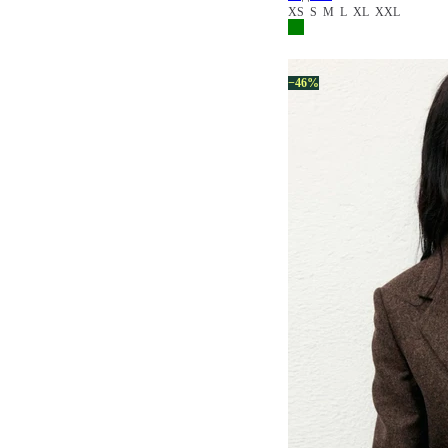
XS
S
M
L
XL
XXL
−46%