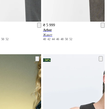
₴ 5 999
Arber
Жакет
8
50
52
40
42
44
46
48
50
52
−34%