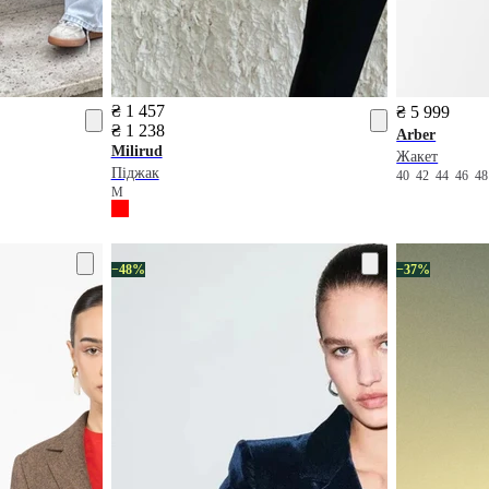
₴ 1 457
₴ 5 999
₴ 1 238
Arber
Milirud
Жакет
Піджак
40
42
44
46
4
M
−48%
−37%