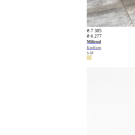
₴ 7 385
₴ 6 277
Milirud
Блейзер
S-M