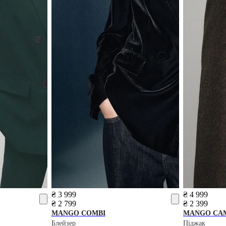
₴ 3 999
₴ 4 999
₴ 2 799
₴ 2 399
MANGO
COMBI
MANGO
CA
Блейзер
Піджак