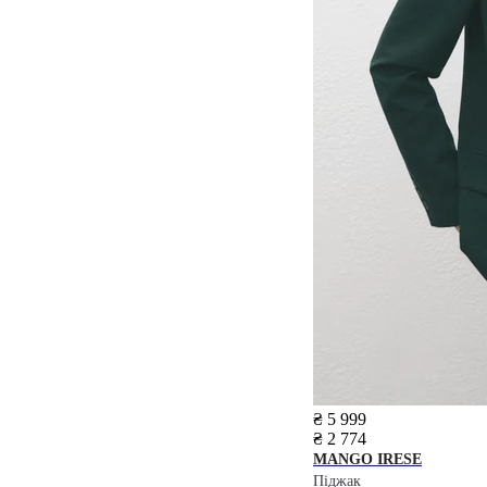
₴ 5 999
₴ 2 774
MANGO
IRESE
Піджак