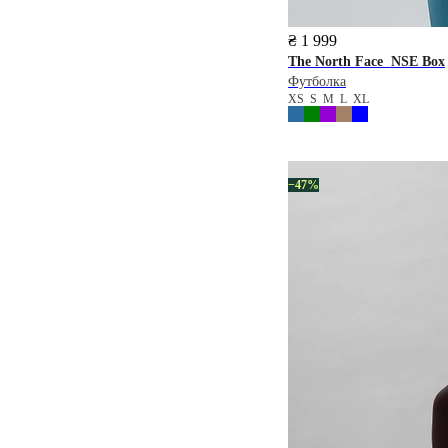
₴ 1 999
The North Face
NSE Box
Футболка
XS
S
M
L
XL
−47%