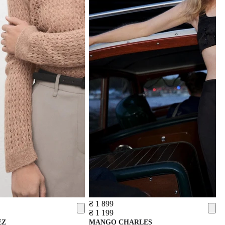
₴ 1 899
₴ 1 199
EZ
MANGO
CHARLES