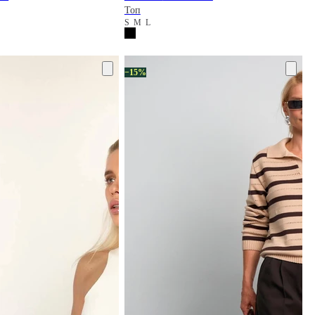
Топ
S
M
L
−15%