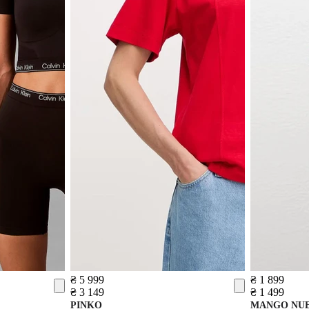
₴ 5 999
₴ 1 899
₴ 3 149
₴ 1 499
PINKO
MANGO
NU