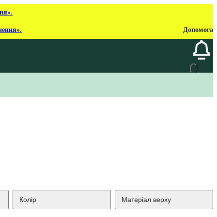
ня».
нення».
Допомога
Колір
Матеріал верху