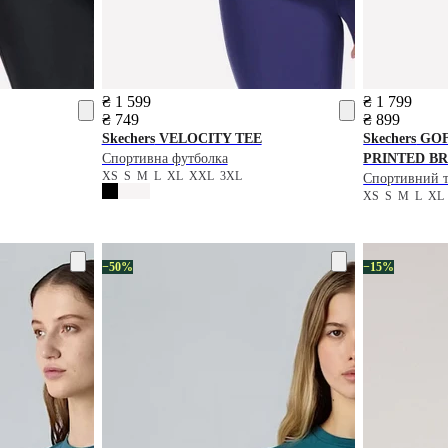
₴ 1 599
₴ 1 799
₴ 749
₴ 899
Skechers
VELOCITY TEE
Skechers
GOF
Спортивна футболка
PRINTED B
XS
S
M
L
XL
XXL
3XL
Спортивний 
XS
S
M
L
X
−50%
−15%