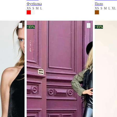
Футболка
Поло
XS
S
M
L
XS
S
M
L
XL
−15%
−15%