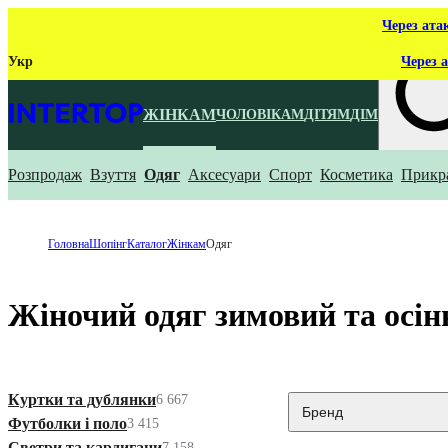
Через ата
Укр
Через а
ЖІНКАМ
ЧОЛОВІКАМ
ДІТЯМ
ДІМ
Розпродаж
Взуття
Одяг
Аксесуари
Спорт
Косметика
Прикр
Що ти ш
Головна
Шопінг
Каталог
Жінкам
Одяг
Жіночий одяг зимовий та осін
Куртки та дублянки
6 667
Бренд
Футболки і поло
3 415
Светри та кардигани
7 158