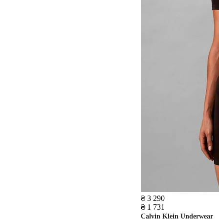
₴ 3 290
₴ 1 731
Calvin Klein Underwear