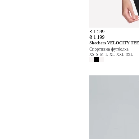
₴ 1 599
₴ 1 199
Skechers
VELOCITY TEE
Спортивна футболка
XS
S
M
L
XL
XXL
3XL