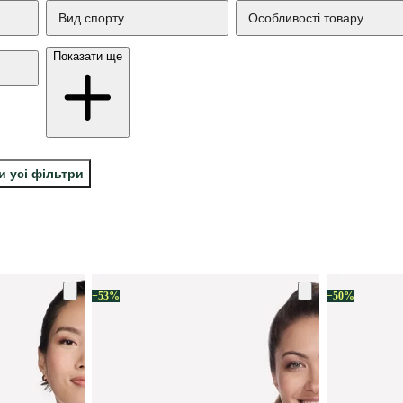
Вид спорту
Особливості товару
Показати ще
и усі фільтри
−53%
−50%