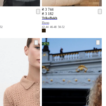
₴ 3 744
₴ 3 182
TrikoBakh
Поло
-52
42-44
46-48
50-52
−37%