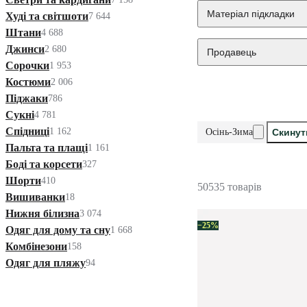
Матеріал підкладки
Худі та світшоти
7 644
Штани
4 688
Джинси
2 680
Продавець
Сорочки
1 953
Костюми
2 006
Піджаки
786
Сукні
4 781
Спідниці
1 162
Осінь-Зима
Скинут
Пальта та плащі
1 161
Боді та корсети
327
Шорти
410
50535 товарів
Вишиванки
18
Нижня білизна
3 074
−25%
Одяг для дому та сну
1 668
Комбінезони
158
Одяг для пляжу
94