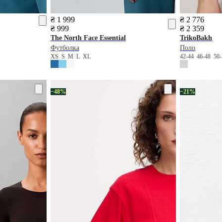
₴ 1 999
₴ 2 776
₴ 999
₴ 2 359
The North Face
Essential
TrikoBakh
Футболка
Поло
XS
S
M
L
XL
42-44
46-48
50
−48%
−21%