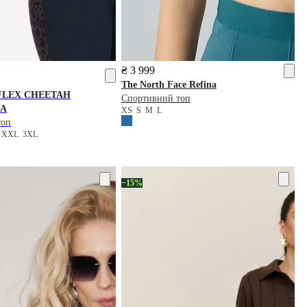
₴ 3 999
The North Face
Refina
LEX CHEETAH
Спортивний топ
RA
XS
S
M
L
топ
L
XXL
3XL
−15%