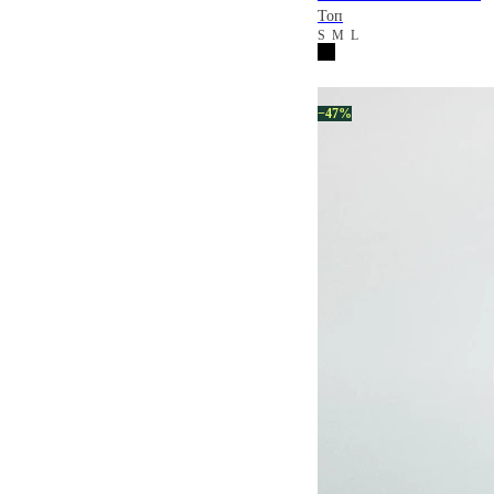
Топ
S
M
L
−47%