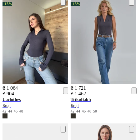
−15%
−15%
₴ 1 064
₴ 1 721
₴ 904
₴ 1 462
Uaclothes
TrikoBakh
Боді
Боді
42
44
46
48
42
44
46
48
50