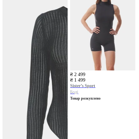
₴ 2 499
₴ 1 499
Sister’s Sport
Боді
Товар розкуплено