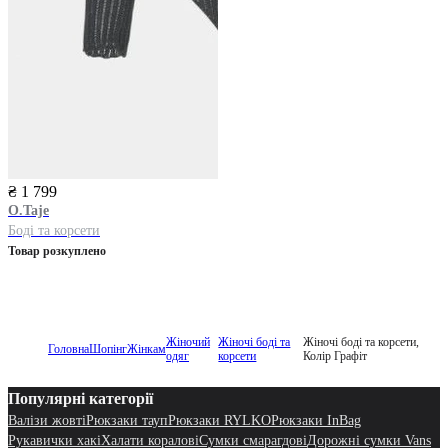
₴ 1 799
O.Taje
Боді та корсети
Товар розкуплено
Жіночий
Жіночі боді та
Жіночі боді та корсети,
Головна
Шопінг
Жінкам
одяг
корсети
Колір Графіт
Популярні категорії
Валізи жовті
Рюкзаки тауп
Рюкзаки RYLKO
Рюкзаки InBag
Рукавички хакі
Халати коралові
Сумки смарагдові
Дорожні сумки Vans