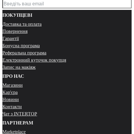
ПОКУПЦЕВІ
Доставка та оплата
Повернення
Гарантії
Бонусна програма
Реферальна програма
Електронний куточок покупця
Запис на макіяж
ПРО НАС
Магазини
Кар'єра
Новини
Контакти
Чат з INTERTOP
ПАРТНЕРАМ
Marketplace