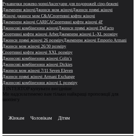
Рукавички рожево-чорні
Аксесуари для подорожей сіро-бежеві
Джемпери жіночі
Джинси мом жіночі
Джинси прямі жіночі
Жіночі джинси мом C&A
Cпортивні кофти жіночі
Джемпери жіночі CARICA
Cпортивні кофти жіночі 4F
Джинсові комбінезони жіночі
Джинси прямі жіночі DeFacto
Cпортивні кофти жіночі Arber
Джемпери жіночі L-XL розміру
Джинси прямі жіночі 26 розміру
Джемпери жіночі Emporio Armani
Джинси мом жіночі 26/30 розміру
Cпортивні кофти жіночі XXL розміру
Джинсові комбінезони жіночі Colin’s
Джинсові комбінезони жіночі Dickies
Джинси мом жіночі 7/11 Seven Eleven
Джинси прямі жіночі Armani Exchange
Джинсові комбінезони жіночі L розміру
З INTERTOP купувати вигідніше
Ми надсилатимемо вам тільки найкращі пропозиції для
шопінгу
Жінкам
Чоловікам
Дітям