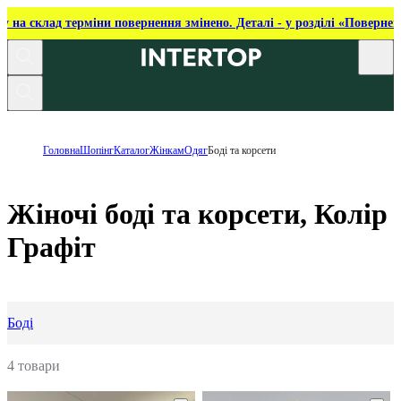
ку на склад терміни повернення змінено. Деталі - у розділі «Повернен
Головна
Шопінг
Каталог
Жінкам
Одяг
Боді та корсети
Жіночі боді та корсети, Колір
Графіт
Боді
4 товари