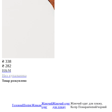
₴ 338
₴ 282
H&M
Низ купальника
Товар розкуплено
Жіночий
Жіночий одяг
Жіночий одяг для пляжу,
Головна
Шопінг
Жінкам
одяг
для пляжу
Колір Помаранчевий/чорний