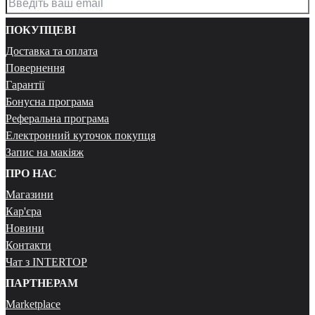
ПОКУПЦЕВІ
Доставка та оплата
Повернення
Гарантії
Бонусна програма
Реферальна програма
Електронний куточок покупця
Запис на макіяж
ПРО НАС
Магазини
Кар'єра
Новини
Контакти
Чат з INTERTOP
ПАРТНЕРАМ
Marketplace