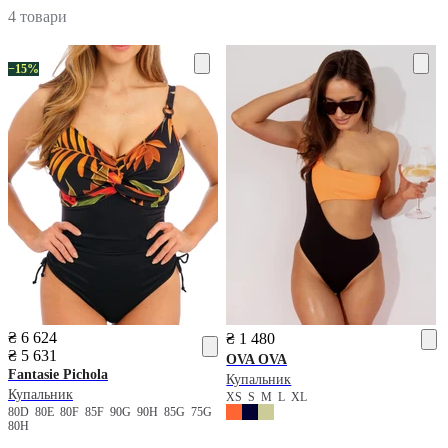
4 товари
−15%
₴ 6 624
₴ 1 480
₴ 5 631
OVA OVA
Fantasie
Pichola
Купальник
Купальник
XS
S
M
L
XL
80D
80E
80F
85F
90G
90H
85G
75G
80H