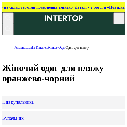
ку на склад терміни повернення змінено. Деталі - у розділі «Повернен
Головна
Шопінг
Каталог
Жінкам
Одяг
Одяг для пляжу
Жіночий одяг для пляжу
оранжево-чорний
Низ купальника
Купальник