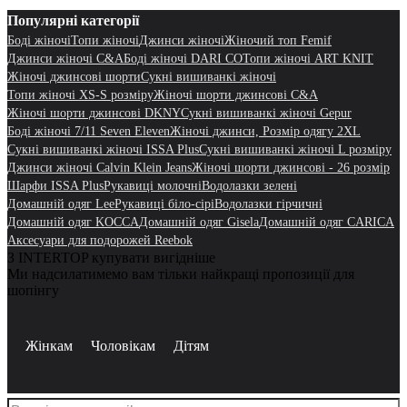
Популярні категорії
Боді жіночі
Топи жіночі
Джинси жіночі
Жіночий топ Femif
Джинси жіночі C&A
Боді жіночі DARI CO
Топи жіночі ART KNIT
Жіночі джинсові шорти
Сукні вишиванкі жіночі
Топи жіночі XS-S розміру
Жіночі шорти джинсові C&A
Жіночі шорти джинсові DKNY
Сукні вишиванкі жіночі Gepur
Боді жіночі 7/11 Seven Eleven
Жіночі джинси, Розмір одягу 2XL
Сукні вишиванкі жіночі ISSA Plus
Сукні вишиванкі жіночі L розміру
Джинси жіночі Calvin Klein Jeans
Жіночі шорти джинсові - 26 розмір
Шарфи ISSA Plus
Рукавиці молочні
Водолазки зелені
Домашній одяг Lee
Рукавиці біло-сірі
Водолазки гірчичні
Домашній одяг KOCCA
Домашній одяг Gisela
Домашній одяг CARICA
Аксесуари для подорожей Reebok
З INTERTOP купувати вигідніше
Ми надсилатимемо вам тільки найкращі пропозиції для
шопінгу
Жінкам
Чоловікам
Дітям