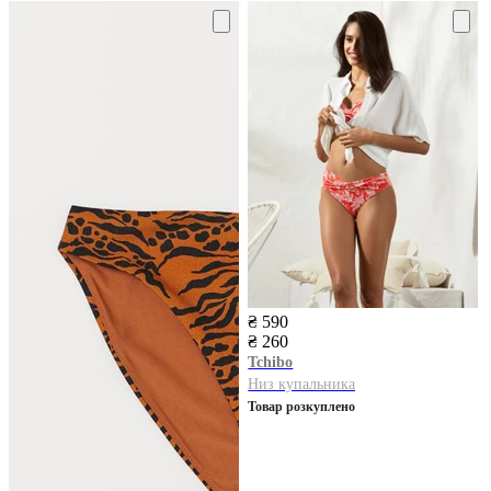
₴ 590
₴ 260
Tchibo
Низ купальника
Товар розкуплено