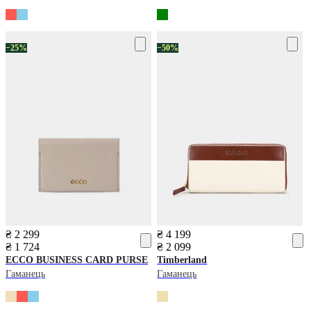
−25%
−50%
₴ 2 299
₴ 4 199
₴ 1 724
₴ 2 099
ECCO
BUSINESS CARD PURSE
Timberland
Гаманець
Гаманець