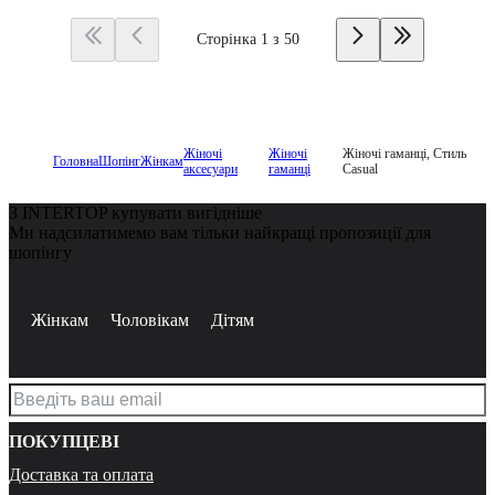
Сторінка 1 з 50
Жіночі
Жіночі
Жіночі гаманці, Стиль
Головна
Шопінг
Жінкам
аксесуари
гаманці
Casual
З INTERTOP купувати вигідніше
Ми надсилатимемо вам тільки найкращі пропозиції для
шопінгу
Жінкам
Чоловікам
Дітям
ПОКУПЦЕВІ
Доставка та оплата