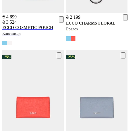
₴ 4 699
₴ 2 199
₴ 3 524
ECCO
CHARMS FLORAL
ECCO
COSMETIC POUCH
Брелок
Ключниця
−25%
−25%