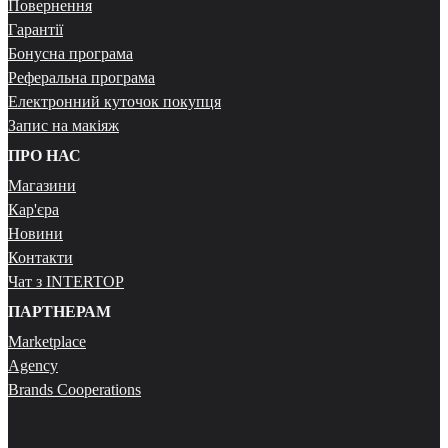
Повернення
Гарантії
Бонусна програма
Реферальна програма
Електронний куточок покупця
Запис на макіяж
ПРО НАС
Магазини
Кар'єра
Новини
Контакти
Чат з INTERTOP
ПАРТНЕРАМ
Marketplace
Agency
Brands Cooperations