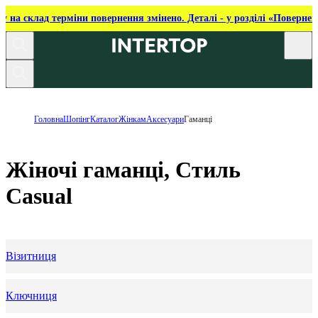
ку на склад терміни повернення змінено. Деталі - у розділі «Повернен
Головна
Шопінг
Каталог
Жінкам
Аксесуари
Гаманці
Жіночі гаманці, Стиль
Casual
Візитниця
Ключниця