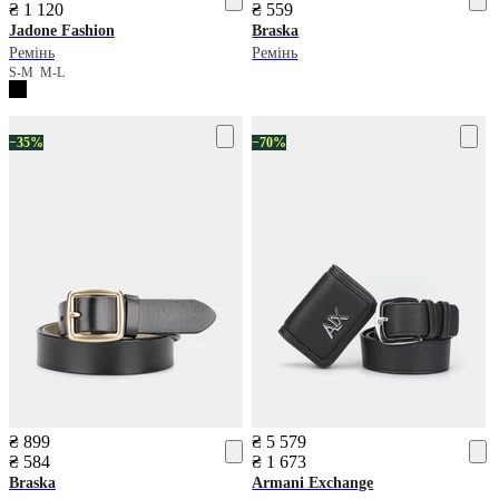
₴ 1 120
₴ 559
Jadone Fashion
Braska
Ремінь
Ремінь
S-M
M-L
−35%
−70%
₴ 899
₴ 5 579
₴ 584
₴ 1 673
Braska
Armani Exchange