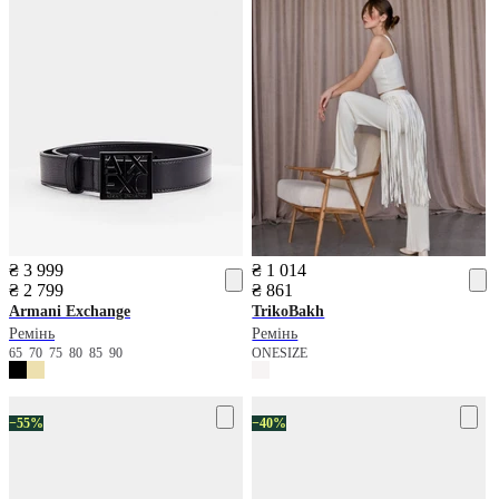
₴ 3 999
₴ 1 014
₴ 2 799
₴ 861
Armani Exchange
TrikoBakh
Ремінь
Ремінь
65
70
75
80
85
90
ONESIZE
−55%
−40%