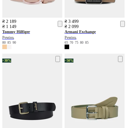
₴ 2 189
₴ 3 499
₴ 1 149
₴ 2 099
Tommy Hilfiger
Armani Exchange
Ремінь
Ремінь
80
85
90
65
70
75
80
85
−30%
−50%