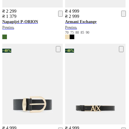
₴ 2 299
₴ 4 999
₴ 1 379
₴ 2 999
Napapijri
P-ORION
Armani Exchange
Ремінь
Ремінь
70
75
80
85
90
−40%
−40%
₴ 4 999
₴ 4 999