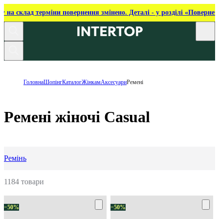
ку на склад терміни повернення змінено. Деталі - у розділі «Повернен
Головна
Шопінг
Каталог
Жінкам
Аксесуари
Ремені
Ремені жіночі Casual
Ремінь
1184 товари
−50%
−50%