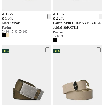
₴ 3 299
₴ 3 789
₴ 1 979
₴ 2 279
Marc O’Polo
Calvin Klein
CHUNKY BUCKLE
Ремінь
30MM SMOOTH
75
80
85
90
95
100
Ремінь
85
90
95
−40%
−40%