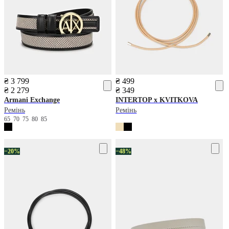
₴ 3 799
₴ 499
₴ 2 279
₴ 349
Armani Exchange
INTERTOP x KVITKOVA
Ремінь
Ремінь
65
70
75
80
85
−20%
−48%