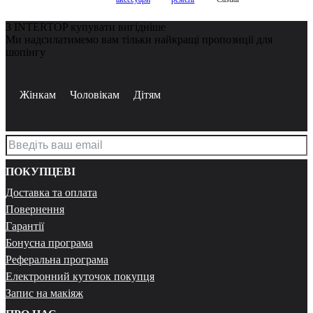
З INTERTOP купувати вигідніше
Ми надсилатимемо вам тільки найкращі пропозиції для
шопінгу
Жінкам
Чоловікам
Дітям
ПОКУПЦЕВІ
Доставка та оплата
Повернення
Гарантії
Бонусна програма
Реферальна програма
Електронний куточок покупця
Запис на макіяж