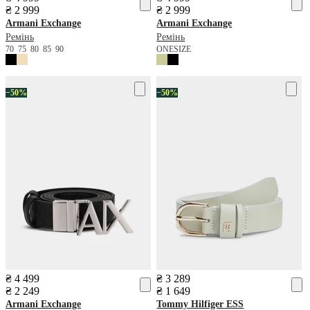
₴ 2 999
₴ 2 999
Armani Exchange
Armani Exchange
Ремінь
Ремінь
70
75
80
85
90
ONESIZE
−50%
−50%
₴ 4 499
₴ 3 289
₴ 2 249
₴ 1 649
Armani Exchange
Tommy Hilfiger
ESS