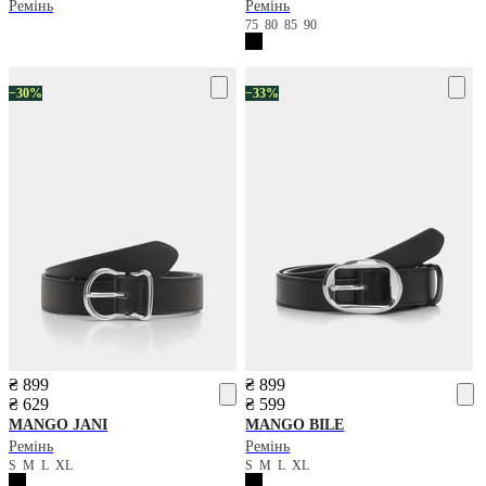
Ремінь
Ремінь
75
80
85
90
−30%
−33%
₴ 899
₴ 899
₴ 629
₴ 599
MANGO
JANI
MANGO
BILE
Ремінь
Ремінь
S
M
L
XL
S
M
L
XL