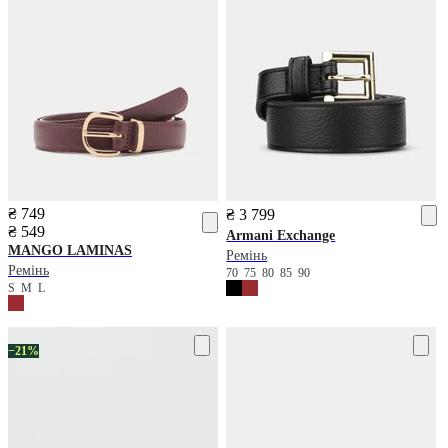
₴ 749
₴ 3 799
₴ 549
Armani Exchange
MANGO
LAMINAS
Ремінь
Ремінь
70
75
80
85
90
S
M
L
−21%