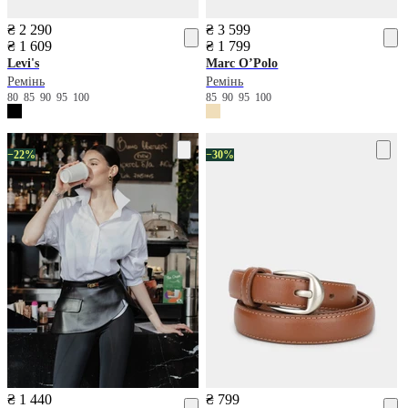
₴ 2 290
₴ 3 599
₴ 1 609
₴ 1 799
Levi's
Marc O’Polo
Ремінь
Ремінь
80
85
90
95
100
85
90
95
100
−22%
−30%
₴ 1 440
₴ 799