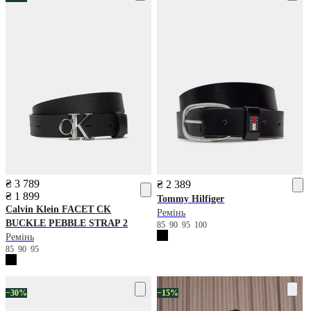
₴ 3 789
₴ 2 389
₴ 1 899
Tommy Hilfiger
Calvin Klein
FACET CK
Ремінь
BUCKLE PEBBLE STRAP 2
85
90
95
100
Ремінь
85
90
95
−30%
−15%