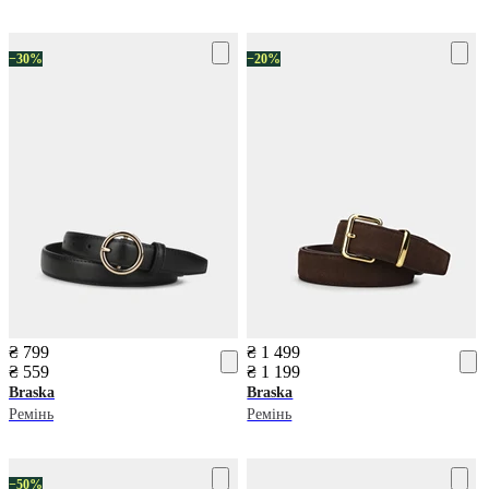
−30%
−20%
₴ 799
₴ 1 499
₴ 559
₴ 1 199
Braska
Braska
Ремінь
Ремінь
−50%