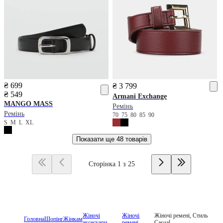
₴ 699
₴ 3 799
₴ 549
Armani Exchange
MANGO
MASS
Ремінь
Ремінь
70
75
80
85
90
S
M
L
XL
Показати ще
48 товарів
Сторінка 1 з 25
Жіночі
Жіночі
Жіночі ремені, Стиль
Головна
Шопінг
Жінкам
аксесуари
ремені
Casual