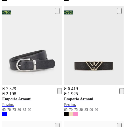
−70%
−70%
₴ 7 329
₴ 6 419
₴ 2 198
₴ 1 925
Emporio Armani
Emporio Armani
Ремінь
Ремінь
65
70
75
80
85
60
65
70
75
80
85
90
60