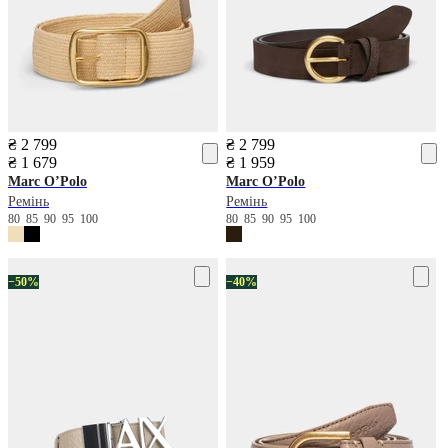
₴ 2 799
₴ 2 799
₴ 1 679
₴ 1 959
Marc O’Polo
Marc O’Polo
Ремінь
Ремінь
80
85
90
95
100
80
85
90
95
100
−50%
−40%