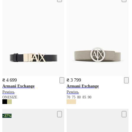
₴ 4 699
₴ 3 799
Armani Exchange
Armani Exchange
Ремінь
Ремінь
ONESIZE
70
75
80
85
90
−27%