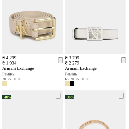
₴ 4 299
₴ 3 799
₴ 1 934
₴ 2 279
Armani Exchange
Armani Exchange
Ремінь
Ремінь
70
75
80
85
65
70
75
80
85
−40%
−30%