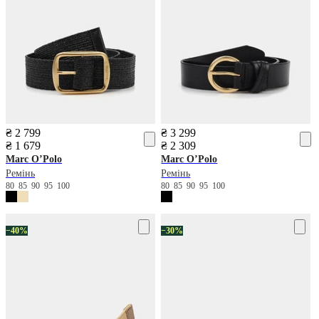
₴ 2 799
₴ 3 299
₴ 1 679
₴ 2 309
Marc O’Polo
Marc O’Polo
Ремінь
Ремінь
80
85
90
95
100
80
85
90
95
100
−40%
−30%