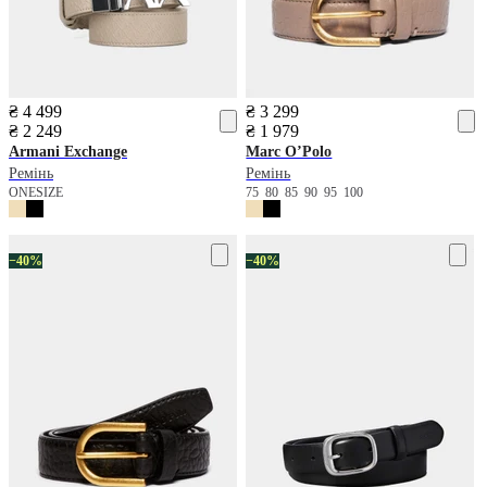
₴ 4 499
₴ 3 299
₴ 2 249
₴ 1 979
Armani Exchange
Marc O’Polo
Ремінь
Ремінь
ONESIZE
75
80
85
90
95
100
−40%
−40%