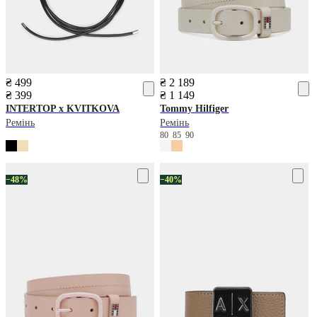
₴ 499
₴ 2 189
₴ 399
₴ 1 149
INTERTOP x KVITKOVA
Tommy Hilfiger
Ремінь
Ремінь
80
85
90
−48%
−40%