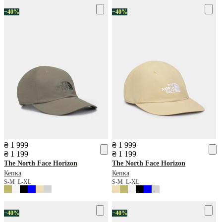
−40%
−40%
₴ 1 999
₴ 1 999
₴ 1 199
₴ 1 199
The North Face
Horizon
The North Face
Horizon
Кепка
Кепка
S-M
L-XL
S-M
L-XL
−40%
−40%