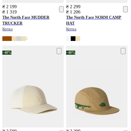
₴ 2 199
₴ 2 299
₴ 1 319
₴ 1 206
The North Face
MUDDER
The North Face
NORM CAMP
TRUCKER
HAT
Кепка
Кепка
2
−48%
−40%