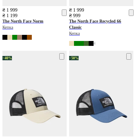
₴ 1 999
₴ 1 999
₴ 1 199
₴ 999
The North Face
Norm
The North Face
Recycled 66
Кепка
Classic
Кепка
4
−40%
−50%