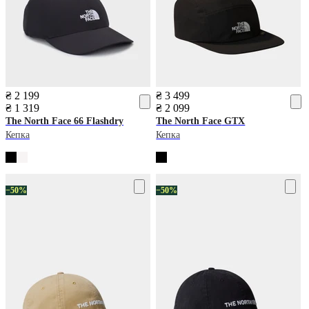
₴ 2 199
₴ 3 499
₴ 1 319
₴ 2 099
The North Face
66 Flashdry
The North Face
GTX
Кепка
Кепка
−50%
−50%