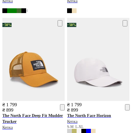
Кепка
Кепка
4
−50%
−50%
₴ 1 799
₴ 1 799
₴ 899
₴ 899
The North Face
Deep Fit Mudder
The North Face
Horizon
Trucker
Кепка
S-M
L-XL
Кепка