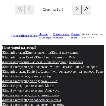
Сторінка 1 з 6
Жіночі
Жіночі шапки
Жіноча
Жіноча кепка The
Головна
Шопінг
Жінкам
аксесуари
та кепки
кепка
North Face
Популярні категорії
Жіночий стакан
Жіноча ключниця
Жіночі напульсники
Жіночий стакан Braska
Жіночі напульсники PUMA
Жіночі напульсники adidas
Жіночі аксесуари для волосся
Жіночі аксесуари для подорожей
Жіночі напульсники, Стиль Sport
Жіночий стакан, Колір Безбарвний
Жіночі аксесуари для волосся Famo
Жіночі аксесуари для волосся Gepur
Жіночі аксесуари для подорожей C&A
Жіночі окуляри для плавання Martes
Жіночі окуляри для плавання Aquawave
Жіночі аксесуари для подорожей Braska
Жіночі аксесуари для волосся осінь-зима
Жіночі аксесуари для подорожей L розміру