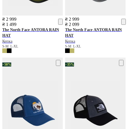
₴ 2 999
₴ 2 999
₴ 1 499
₴ 2 099
The North Face
ANTORA RAIN
The North Face
ANTORA RAIN
HAT
HAT
Кепка
Кепка
S-M
L-XL
S-M
L-XL
−50%
−35%