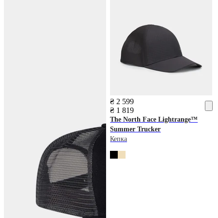
₴ 2 599
₴ 1 819
The North Face
Lightrange™
Summer Trucker
Кепка