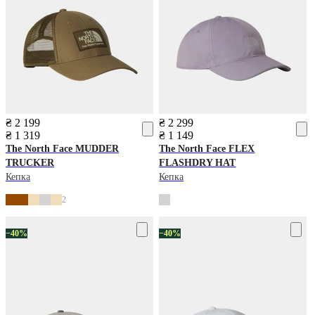
₴ 2 199
₴ 2 299
₴ 1 319
₴ 1 149
The North Face
MUDDER
The North Face
FLEX
TRUCKER
FLASHDRY HAT
Кепка
Кепка
2
−40%
−40%