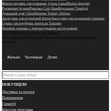
Жіночі окуляри для плавання, Стиль Casual
Валізи бордові
Рукавички бузкові
Рюкзаки Cole Haan
Водолазки Trendyol
Домашній одяг Chloe
Шопери Tommy Hilfiger
Аксесуари для подорожей Keizer
Аксесуари для подорожей оливкові
Сумки для ноутбуків American Tourister
Чоловічі сорочки з довгим рукавом світло-рожеві
З INTERTOP купувати вигідніше
Ми надсилатимемо вам тільки найкращі пропозиції для
шопінгу
Жінкам
Чоловікам
Дітям
ПОКУПЦЕВІ
Доставка та оплата
Повернення
Гарантії
Бонусна програма