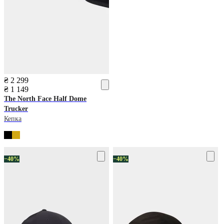
₴ 2 299
₴ 1 149
The North Face
Half Dome
Trucker
Кепка
−40%
−40%