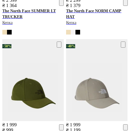
₴ 2 599
₴ 2 299
₴ 1 364
₴ 1 379
The North Face
SUMMER LT
The North Face
NORM CAMP
TRUCKER
HAT
Кепка
Кепка
−50%
−40%
₴ 1 999
₴ 1 999
₴ 999
₴ 1 199