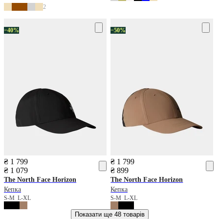
2
−40%
−50%
₴ 1 799
₴ 1 799
₴ 1 079
₴ 899
The North Face
Horizon
The North Face
Horizon
Кепка
Кепка
S-M
L-XL
S-M
L-XL
Показати ще
48 товарів