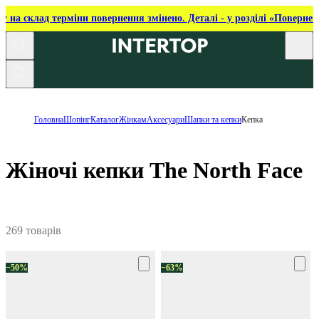
ку на склад терміни повернення змінено. Деталі - у розділі «Повернен
Головна
Шопінг
Каталог
Жінкам
Аксесуари
Шапки та кепки
Кепка
Жіночі кепки The North Face
269 товарів
−50%
−63%