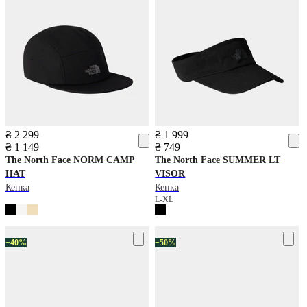
₴ 2 299
₴ 1 999
₴ 1 149
₴ 749
The North Face
NORM CAMP
The North Face
SUMMER LT
HAT
VISOR
Кепка
Кепка
L-XL
−40%
−50%