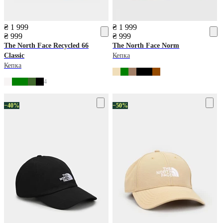
₴ 1 999
₴ 1 999
₴ 999
₴ 999
The North Face
Recycled 66
The North Face
Norm
Classic
Кепка
Кепка
4
−40%
−50%