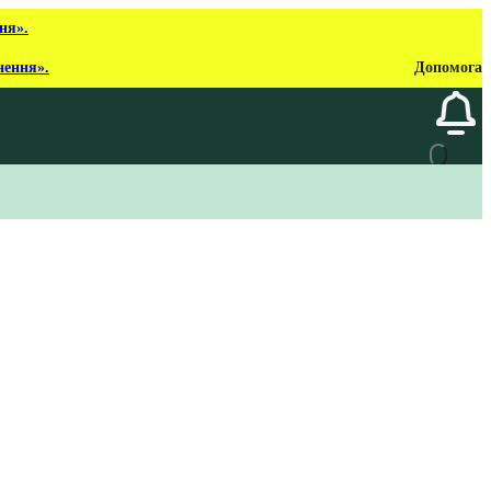
ня».
нення».
Допомога