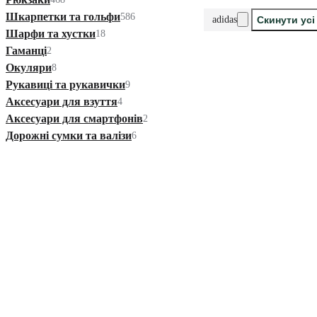
Шкарпетки та гольфи
586
adidas
Скинути усі
Шарфи та хустки
18
Гаманці
2
Окуляри
8
Рукавиці та рукавички
9
Аксесуари для взуття
4
Аксесуари для смартфонів
2
Дорожні сумки та валізи
6