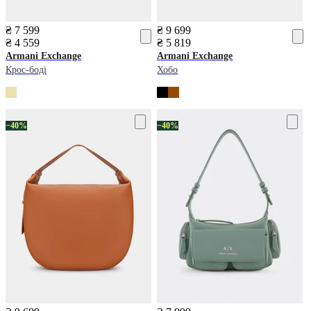
₴ 7 599
₴ 9 699
₴ 4 559
₴ 5 819
Armani Exchange
Armani Exchange
Крос-боді
Хобо
−40%
−40%