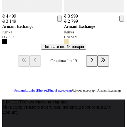
₴ 4 499
₴ 3 999
₴ 3 149
₴ 2 799
Armani Exchange
Armani Exchange
Кепка
Кепка
ONESIZE
ONESIZE
Показати ще
48 товарів
Сторінка 1 з 19
Головна
Шопінг
Жінкам
Жіночі аксесуари
Жіночі аксесуари Armani Exchange
З INTERTOP купувати вигідніше
Ми надсилатимемо вам тільки найкращі пропозиції для
шопінгу