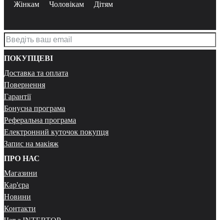
Жінкам
Чоловікам
Дітям
ПОКУПЦЕВІ
Доставка та оплата
Повернення
Гарантії
Бонусна програма
Реферальна програма
Електронний куточок покупця
Запис на макіяж
ПРО НАС
Магазини
Кар'єра
Новини
Контакти