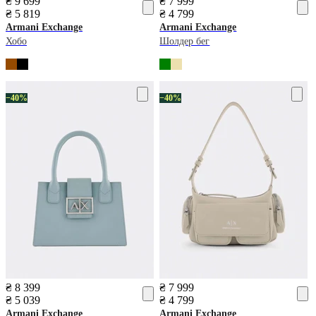
₴ 9 699
₴ 7 999
₴ 5 819
₴ 4 799
Armani Exchange
Armani Exchange
Хобо
Шолдер бег
−40%
−40%
₴ 8 399
₴ 7 999
₴ 5 039
₴ 4 799
Armani Exchange
Armani Exchange