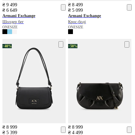
₴ 9 499
₴ 8 499
₴ 6 649
₴ 5 099
Armani Exchange
Armani Exchange
Шолдер бег
Крос-боді
ONESIZE
ONESIZE
−40%
−50%
₴ 8 999
₴ 8 999
₴ 5 399
₴ 4 499