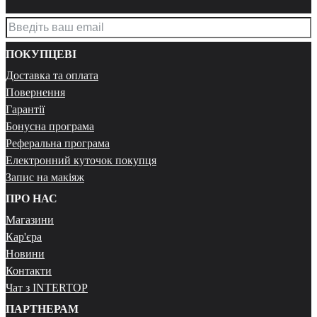
ПОКУПЦЕВІ
Доставка та оплата
Повернення
Гарантії
Бонусна програма
Реферальна програма
Електронний куточок покупця
Запис на макіяж
ПРО НАС
Магазини
Кар'єра
Новини
Контакти
Чат з INTERTOP
ПАРТНЕРАМ