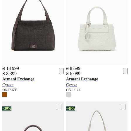
₴ 13 999
₴ 8 699
₴ 8 399
₴ 6 089
Armani Exchange
Armani Exchange
Сумка
Сумка
ONESIZE
ONESIZE
−30%
−40%