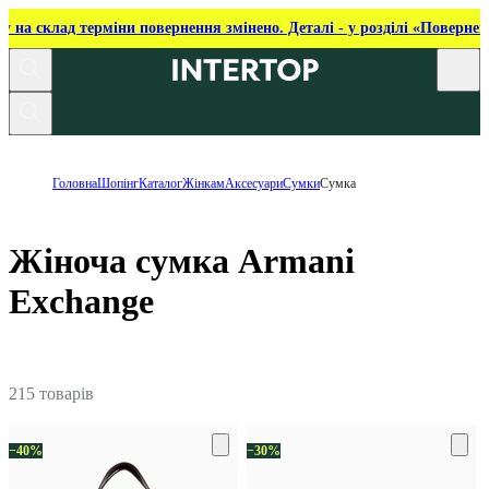
ку на склад терміни повернення змінено. Деталі - у розділі «Повернен
Головна
Шопінг
Каталог
Жінкам
Аксесуари
Сумки
Сумка
Жіноча сумка Armani
Exchange
215 товарів
−40%
−30%