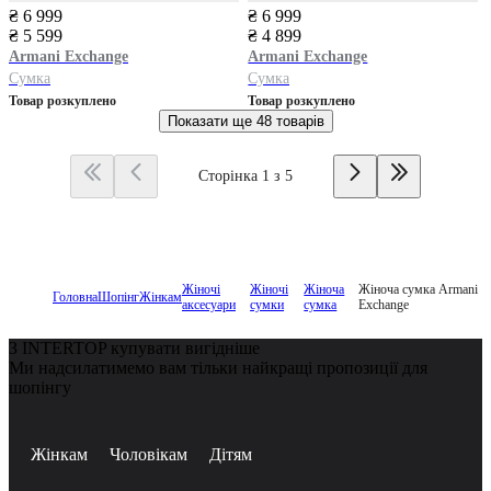
₴ 6 999
₴ 6 999
₴ 5 599
₴ 4 899
Armani Exchange
Armani Exchange
Сумка
Сумка
Товар розкуплено
Товар розкуплено
Показати ще
48 товарів
Сторінка 1 з 5
Жіночі
Жіночі
Жіноча
Жіноча сумка Armani
Головна
Шопінг
Жінкам
аксесуари
сумки
сумка
Exchange
З INTERTOP купувати вигідніше
Ми надсилатимемо вам тільки найкращі пропозиції для
шопінгу
Жінкам
Чоловікам
Дітям