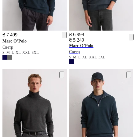
₴ 6 999
₴ 7 499
₴ 5 249
Marc O’Polo
Marc O’Polo
Светр
Светр
S
M
L
XL
XXL
3XL
S
M
L
XL
XXL
3XL