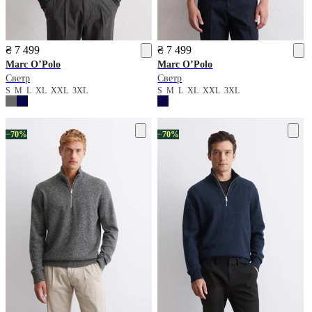
₴ 7 499
₴ 7 499
Marc O’Polo
Marc O’Polo
Светр
Светр
S
M
L
XL
XXL
3XL
S
M
L
XL
XXL
3XL
−70%
−70%