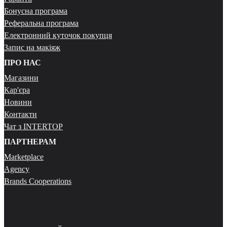
Бонусна програма
Реферальна програма
Електронний куточок покупця
Запис на макіяж
ПРО НАС
Магазини
Кар'єра
Новини
Контакти
Чат з INTERTOP
ПАРТНЕРАМ
Marketplace
Agency
Brands Cooperations