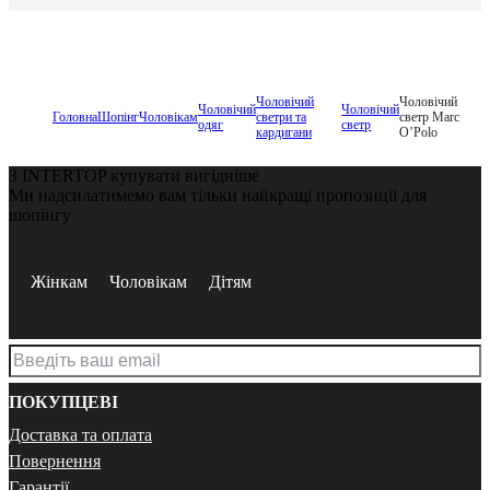
Чоловічий
Чоловічий
Чоловічий
Чоловічий
Головна
Шопінг
Чоловікам
светри та
светр Marc
одяг
светр
кардигани
O’Polo
З INTERTOP купувати вигідніше
Ми надсилатимемо вам тільки найкращі пропозиції для
шопінгу
Жінкам
Чоловікам
Дітям
ПОКУПЦЕВІ
Доставка та оплата
Повернення
Гарантії