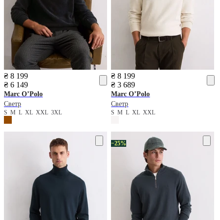
₴ 8 199
₴ 8 199
₴ 6 149
₴ 3 689
Marc O’Polo
Marc O’Polo
Светр
Светр
S
M
L
XL
XXL
3XL
S
M
L
XL
XXL
−25%