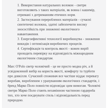
Використання натуральних волокон - светри
виготовляють з таких матеріалів, як вовна і кашемір,
отримані з дотриманням етичних норм.
Застосування перероблених матеріалів - сучасні
синтетичні волокна, здатні забезпечити високу
зносостійкість при зниженні екологічного
навантаження.
Енергоефективні технології виробництва - зниження
викидів і оптимізація виробничих процесів.
Сертифікація та контроль якості - кожен виріб
проходить перевірку на відповідність міжнародним
екологічним стандартам.
Marc O'Polo светр чоловічий - це не просто модна річ, а й
усвідомлений вибір на користь якості, комфорту та турботи
про довкілля. Сучасний споживач все частіше віддає перевагу
виробам, виробленим з урахуванням екологічних стандартів, і
бренд Марко Поло повністю відповідає цим вимогам. Чоловічі
светри Марко Поло стають незамінною частиною гардероба
тих, хто хоче поєднувати стиль і відповідальність перед
природою.