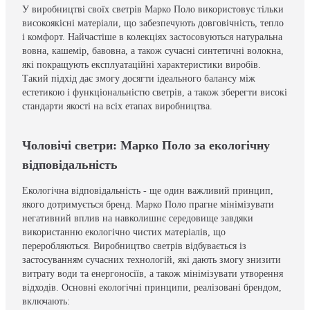
У виробництві своїх светрів Марко Поло використовує тільки
високоякісні матеріали, що забезпечують довговічність, тепло
і комфорт. Найчастіше в колекціях застосовуються натуральна
вовна, кашемір, бавовна, а також сучасні синтетичні волокна,
які покращують експлуатаційні характеристики виробів.
Такий підхід дає змогу досягти ідеального балансу між
естетикою і функціональністю светрів, а також зберегти високі
стандарти якості на всіх етапах виробництва.
Чоловічі светри: Марко Поло за екологічну
відповідальність
Екологічна відповідальність - ще один важливий принцип,
якого дотримується бренд. Марко Поло прагне мінімізувати
негативний вплив на навколишнє середовище завдяки
використанню екологічно чистих матеріалів, що
переробляються. Виробництво светрів відбувається із
застосуванням сучасних технологій, які дають змогу знизити
витрату води та енергоносіїв, а також мінімізувати утворення
відходів. Основні екологічні принципи, реалізовані брендом,
включають: