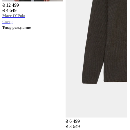
₴ 12 499
₴ 4 649
Marc O’Polo
Светр
Товар розкуплено
₴ 6 499
₴ 3 649