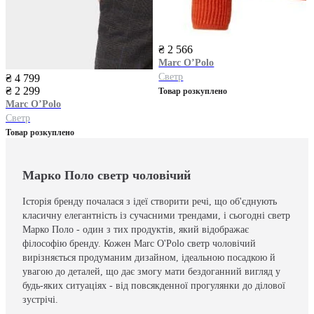
₴ 2 566
Marc O’Polo
Светр
₴ 4 799
₴ 2 299
Товар розкуплено
Marc O’Polo
Светр
Товар розкуплено
Марко Поло светр чоловічий
Історія бренду почалася з ідеї створити речі, що об'єднують
класичну елегантність із сучасними трендами, і сьогодні светр
Марко Поло - один з тих продуктів, який відображає
філософію бренду. Кожен Marc O'Polo светр чоловічий
вирізняється продуманим дизайном, ідеальною посадкою й
увагою до деталей, що дає змогу мати бездоганний вигляд у
будь-яких ситуаціях - від повсякденної прогулянки до ділової
зустрічі.