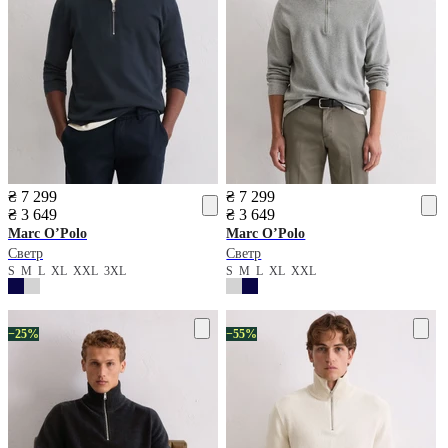
₴ 7 299
₴ 7 299
₴ 3 649
₴ 3 649
Marc O’Polo
Marc O’Polo
Светр
Светр
S
M
L
XL
XXL
3XL
S
M
L
XL
XXL
−25%
−55%