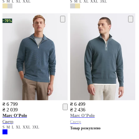
S
M
L
XL
XXL
S
M
L
XL
XXL
3XL
−70%
₴ 6 799
₴ 6 499
₴ 2 039
₴ 2 436
Marc O’Polo
Marc O’Polo
Светр
Светр
S
M
L
XL
XXL
3XL
Товар розкуплено