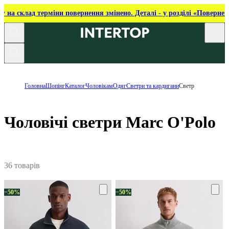
ку на склад терміни повернення змінено. Деталі - у розділі «Повернен
Головна
Шопінг
Каталог
Чоловікам
Одяг
Светри та кардигани
Светр
Чоловічі светри Marc O'Polo
36 товарів
−50%
−50%