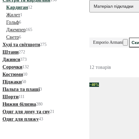
Матеріал підкладки
Кардиган
12
Жилет
1
Гольф
6
Джемпер
165
Светр
6
Emporio Armani
Ски
Худі та світшоти
275
Штани
272
Джинси
373
Сорочки
132
12 товарів
Костюми
10
Піджаки
50
−40%
Пальта та плащі
3
Шорти
111
Нижня білизна
280
Одяг для дому та сну
21
Одяг для пляжу
43