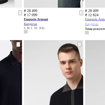
₴ 28 499
₴ 28 499
₴ 17 099
₴ 12 824
Emporio Armani
Emporio Arm
Кардиган
Кардиган
S
M
L
XL
XXL
Товар розкупл