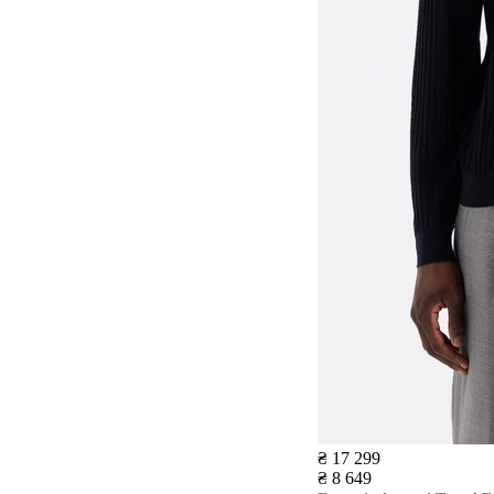
₴ 17 299
₴ 8 649