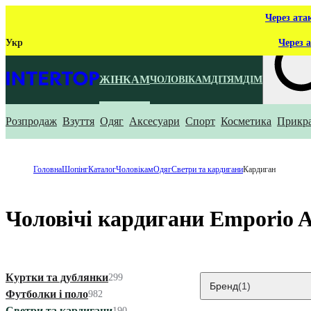
Через ата
Укр
Через а
ЖІНКАМ
ЧОЛОВІКАМ
ДІТЯМ
ДІМ
Розпродаж
Взуття
Одяг
Аксесуари
Спорт
Косметика
Прикр
Що ти ш
Головна
Шопінг
Каталог
Чоловікам
Одяг
Светри та кардигани
Кардиган
Чоловічі кардигани Emporio 
Куртки та дублянки
299
Бренд
(1)
Футболки і поло
982
Светри та кардигани
190