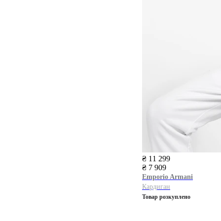
₴ 11 299
₴ 7 909
Emporio Armani
Кардиган
Товар розкуплено