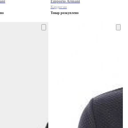
ani
Emporio Armani
Кардиган
ено
Товар розкуплено