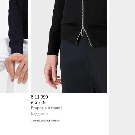
₴ 11 999
₴ 6 719
Emporio Armani
Кардиган
Товар розкуплено