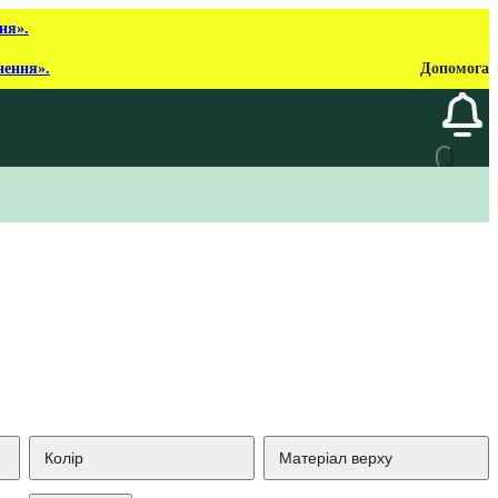
ня».
нення».
Допомога
Колір
Матеріал верху