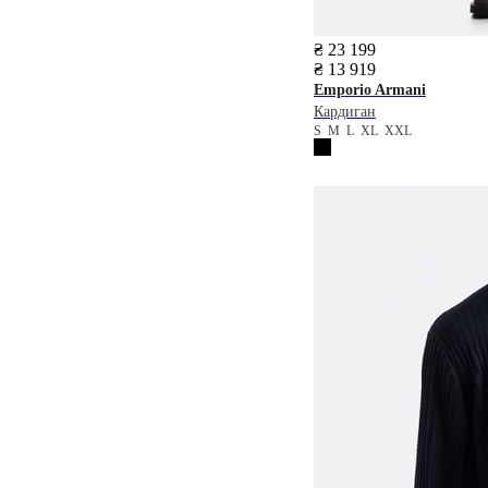
₴ 23 199
₴ 13 919
Emporio Armani
Кардиган
S
M
L
XL
XXL