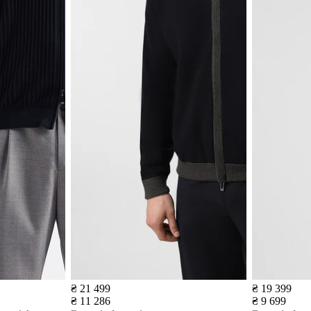
₴ 21 499
₴ 19 399
₴ 11 286
₴ 9 699