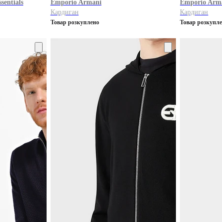
sentials
Emporio Armani
Emporio Arm
Кардиган
Кардиган
Товар розкуплено
Товар розкупл