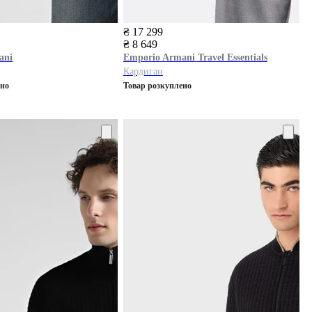
₴ 17 299
₴ 8 649
ani
Emporio Armani
Travel Essentials
Кардиган
ено
Товар розкуплено