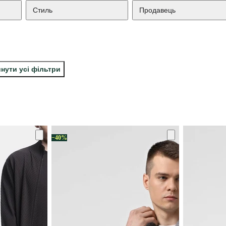
Стиль
Продавець
нути усі фільтри
−40%