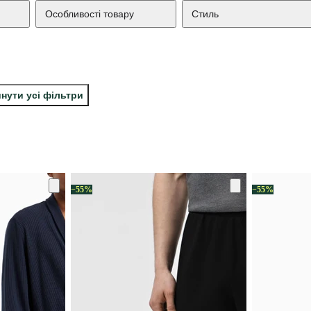
Особливості товару
Стиль
нути усі фільтри
−55%
−55%