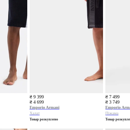
₴ 9 399
₴ 7 499
₴ 4 699
₴ 3 749
Emporio Armani
Emporio Arm
Халат
Піжама
Товар розкуплено
Товар розкупл