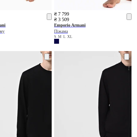
₴ 7 799
₴ 3 509
ani
Emporio Armani
ому
Піжама
S
M
L
XL