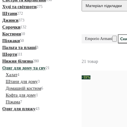
Матеріал підкладки
Худі та світшоти
275
Штани
272
Джинси
373
Сорочки
132
Костюми
10
Emporio Armani
Ски
Піджаки
50
Пальта та плащі
3
Шорти
111
Нижня білизна
280
21 товар
Одяг для дому та сну
21
Халат
4
−55%
Штани для дому
3
Домашній костюм
6
Кофта для дому
1
Піжама
7
Одяг для пляжу
43