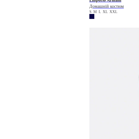
Emporio Armani
Домашній костюм
S
M
L
XL
XXL