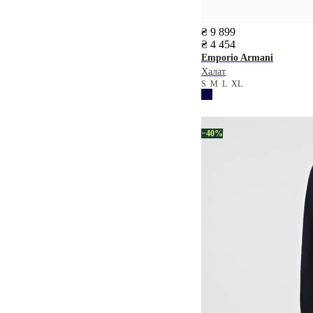
₴ 9 899
₴ 4 454
Emporio Armani
Халат
S
M
L
XL
−40%