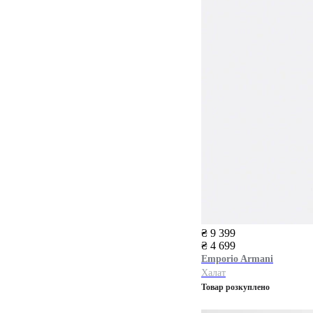
₴ 9 399
₴ 4 699
Emporio Armani
Халат
Товар розкуплено