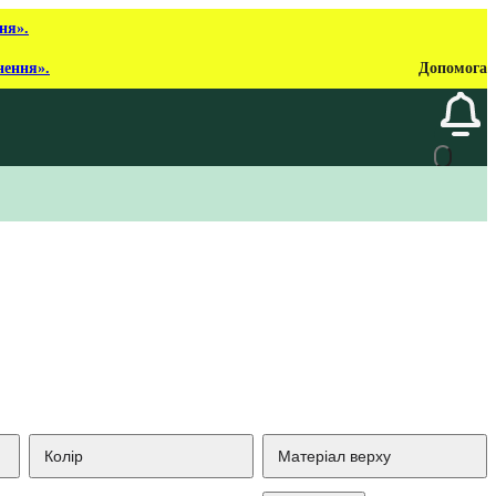
ня».
нення».
Допомога
Колір
Матеріал верху