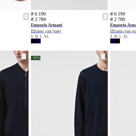
₴ 6 199
₴ 6 199
₴ 2 789
₴ 2 789
Emporio Armani
Emporio Arm
Штани для дому
Штани для д
S
M
L
XL
S
M
L
XL
−55%