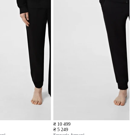
₴ 10 499
₴ 5 249