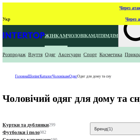
Через ата
Укр
Через а
ЖІНКАМ
ЧОЛОВІКАМ
ДІТЯМ
ДІМ
Розпродаж
Взуття
Одяг
Аксесуари
Спорт
Косметика
Прикр
Що ти ш
Головна
Шопінг
Каталог
Чоловікам
Одяг
Одяг для дому та сну
Чоловічий одяг для дому та с
Куртки та дублянки
299
Бренд
(1)
Футболки і поло
982
Светри та кардигани
190