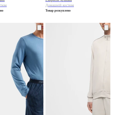
ani
Emporio Armani
стюм
Домашній костюм
ено
Товар розкуплено