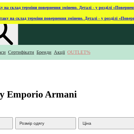
ку на склад терміни повернення змінено. Деталі - у розділі «Повернен
таку на склад терміни повернення змінено. Деталі - у розділі «Повер
аси
Сертифікати
Бренди
Акції
OUTLET%
укаєш?
ну Emporio Armani
Розмір одягу
Ціна