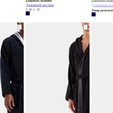
Emporio Armani
Emporio Arm
Домашній костюм
Домашній ко
S
M
L
XL
Товар розкупл