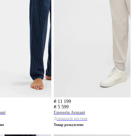
₴ 11 199
₴ 5 599
ani
Emporio Armani
Домашній костюм
ено
Товар розкуплено