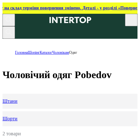
ку на склад терміни повернення змінено. Деталі - у розділі «Повернен
Головна
Шопінг
Каталог
Чоловікам
Одяг
Чоловічий одяг Pobedov
Штани
Шорти
2 товари