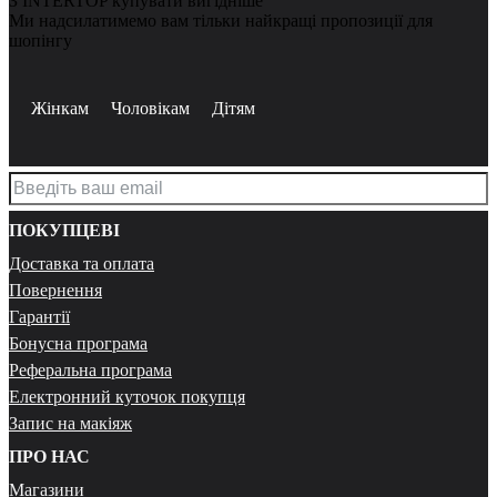
З INTERTOP купувати вигідніше
Ми надсилатимемо вам тільки найкращі пропозиції для
шопінгу
Жінкам
Чоловікам
Дітям
ПОКУПЦЕВІ
Доставка та оплата
Повернення
Гарантії
Бонусна програма
Реферальна програма
Електронний куточок покупця
Запис на макіяж
ПРО НАС
Магазини