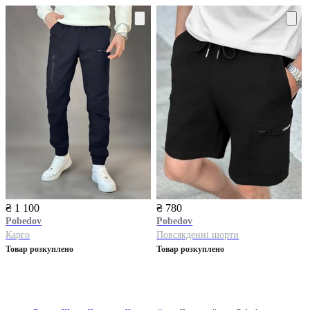
₴ 1 100
₴ 780
Pobedov
Pobedov
Карго
Повсякденні шорти
Товар розкуплено
Товар розкуплено