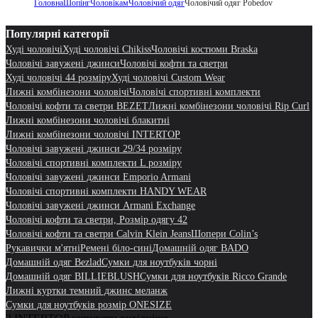
Головна
Шопінг
Чоловікам
Чоловічий одяг
Чоловічий одяг Pobedov
Популярні категорії
Худі чоловічі
Худі чоловічі Chikiss
Чоловічі костюми Braska
Чоловічі завужені джинси
Чоловічі кофти та светри
Худі чоловічі 44 розміру
Худі чоловічі Custom Wear
Лижні комбінезони чоловічі
Чоловічі спортивні комплекти
Чоловічі кофти та светри BEZET
Лижні комбінезони чоловічі Rip Curl
Лижні комбінезони чоловічі блакитні
Лижні комбінезони чоловічі INTERTOP
Чоловічі завужені джинси 29/34 розміру
Чоловічі спортивні комплекти L розміру
Чоловічі завужені джинси Emporio Armani
Чоловічі спортивні комплекти HANDY WEAR
Чоловічі завужені джинси Armani Exchange
Чоловічі кофти та светри, Розмір одягу 42
Чоловічі кофти та светри Calvin Klein Jeans
Шопери Colin’s
Рукавички м'ятні
Ремені біло-сині
Домашній одяг BADO
Домашній одяг Bezlad
Сумки для ноутбуків чорні
Домашній одяг BILLIEBLUSH
Сумки для ноутбуків Ricco Grande
Лижні куртки темний джинс меланж
Сумки для ноутбуків розмір ONESIZE