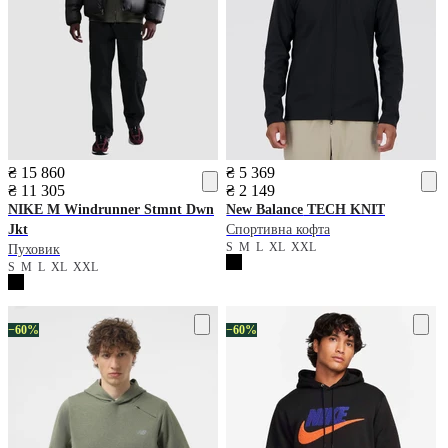
₴ 15 860
₴ 5 369
₴ 11 305
₴ 2 149
NIKE
M Windrunner Stmnt Dwn
New Balance
TECH KNIT
Jkt
Спортивна кофта
S
M
L
XL
XXL
Пуховик
S
M
L
XL
XXL
−60%
−60%