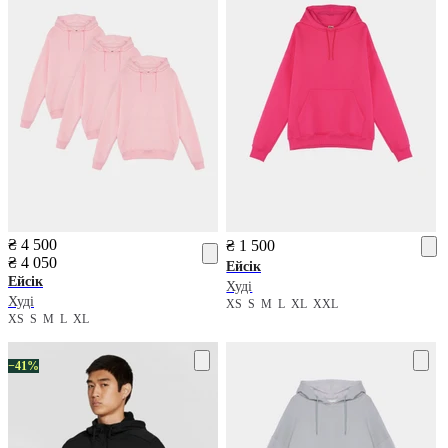
₴ 4 500
₴ 1 500
₴ 4 050
Ейсік
Ейсік
Худі
Худі
XS
S
M
L
XL
XXL
XS
S
M
L
XL
−41%