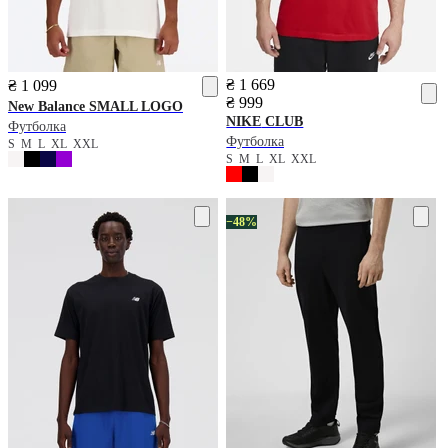
₴ 1 669
₴ 1 099
₴ 999
New Balance
SMALL LOGO
NIKE
CLUB
Футболка
Футболка
S
M
L
XL
XXL
S
M
L
XL
XXL
−48%