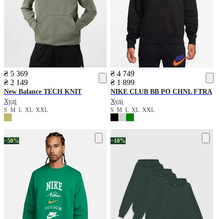
₴ 5 369
₴ 4 749
₴ 2 149
₴ 1 899
New Balance
TECH KNIT
NIKE
CLUB BB PO CHNL FTRA
Худі
Худі
S
M
L
XL
XXL
S
M
L
XL
XXL
−50%
−10%