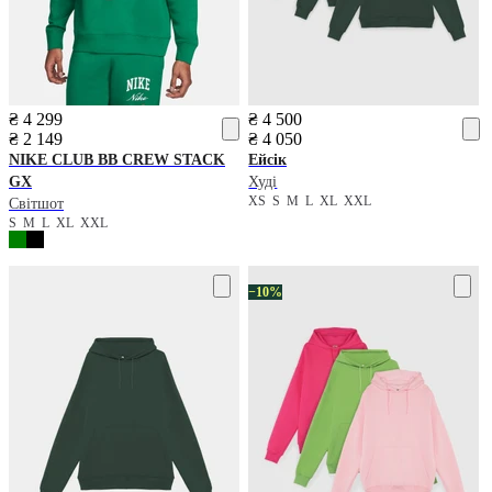
₴ 4 299
₴ 4 500
₴ 2 149
₴ 4 050
NIKE
CLUB BB CREW STACK
Ейсік
GX
Худі
XS
S
M
L
XL
XXL
Світшот
S
M
L
XL
XXL
−10%