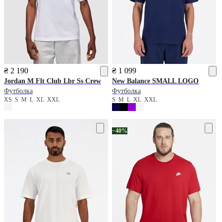
₴ 2 190
₴ 1 099
Jordan
M Flt Club Lbr Ss Crew
New Balance
SMALL LOGO
Футболка
Футболка
XS
S
M
L
XL
XXL
S
M
L
XL
XXL
−40%