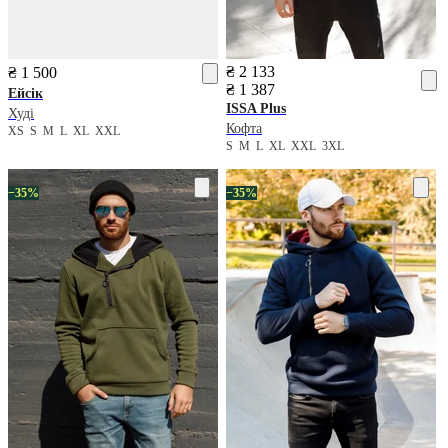
₴ 2 133
₴ 1 500
₴ 1 387
Ейсік
ISSA Plus
Худі
Кофта
XS
S
M
L
XL
XXL
S
M
L
XL
XXL
3XL
−35%
−35%