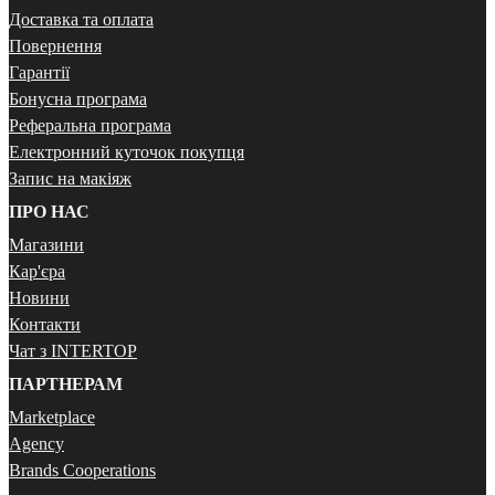
Доставка та оплата
Повернення
Гарантії
Бонусна програма
Реферальна програма
Електронний куточок покупця
Запис на макіяж
ПРО НАС
Магазини
Кар'єра
Новини
Контакти
Чат з INTERTOP
ПАРТНЕРАМ
Marketplace
Agency
Brands Cooperations