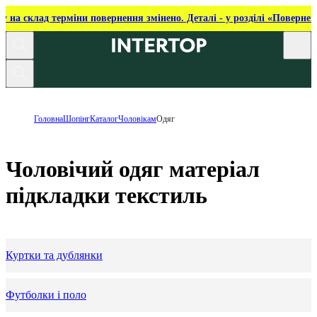
ку на склад терміни повернення змінено. Деталі - у розділі «Повернен
Головна
Шопінг
Каталог
Чоловікам
Одяг
Чоловічий одяг матеріал
підкладки текстиль
Куртки та дублянки
Футболки і поло