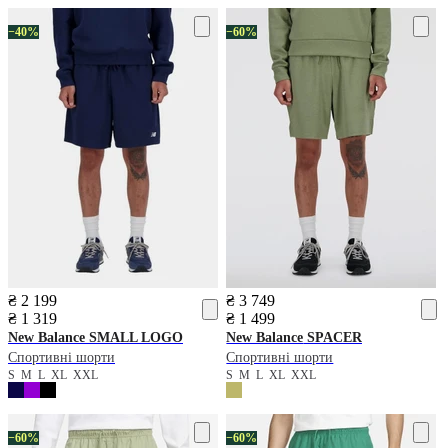
−40%
−60%
₴ 2 199
₴ 3 749
₴ 1 319
₴ 1 499
New Balance
SMALL LOGO
New Balance
SPACER
Спортивні шорти
Спортивні шорти
S
M
L
XL
XXL
S
M
L
XL
XXL
−60%
−60%