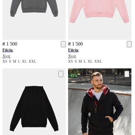
₴ 1 500
₴ 1 500
Ейсік
Ейсік
Худі
Худі
XS
S
M
L
XL
XXL
XS
S
M
L
XL
XXL
−35%