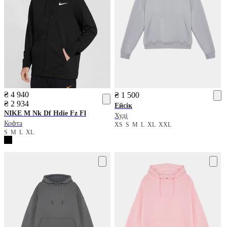
₴ 4 940
₴ 1 500
₴ 2 934
Ейсік
NIKE
M Nk Df Hdie Fz Fl
Худі
Кофта
XS
S
M
L
XL
XXL
S
M
L
XL