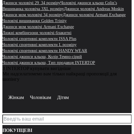
Джинси чоловічі 29_34 розміру
Чоловічі джинси кльош Colin’s
Вишиванка чоловіча 3XL розміру
Джинси чоловічі Andreas Moskin
Джинси мом чоловічі 34 розміру
Джинси чоловічі Armani Exchange
Чоловічі вишиванки Golden Trinity
Джинси мом чоловічі Armani Exchange
Лижні комбінезони чоловічі блакитні
Чоловічі спортивні комплекти ISSA Plus
Чоловічі спортивні комплекти L розміру
Чоловічі спортивні комплекти HANDY WEAR
Чоловічі джинси кльош, Колір Темно-сірий
Чоловічі джинси кльош, Тип продавця INTERTOP
З INTERTOP купувати вигідніше
Ми надсилатимемо вам тільки найкращі пропозиції для
шопінгу
Жінкам
Чоловікам
Дітям
ПОКУПЦЕВІ