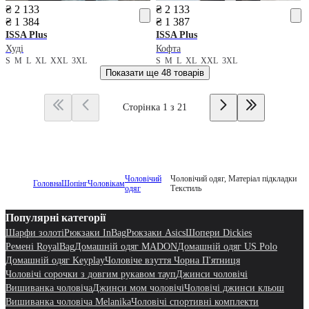
₴ 2 133
₴ 2 133
₴ 1 384
₴ 1 387
ISSA Plus
ISSA Plus
Худі
Кофта
S
M
L
XL
XXL
3XL
S
M
L
XL
XXL
3XL
Показати ще
48 товарів
Сторінка 1 з 21
Чоловічий
Чоловічий одяг, Матеріал підкладки
Головна
Шопінг
Чоловікам
одяг
Текстиль
Популярні категорії
Шарфи золоті
Рюкзаки InBag
Рюкзаки Asics
Шопери Dickies
Ремені RoyalBag
Домашній одяг MADON
Домашній одяг US Polo
Домашній одяг Keyplay
Чоловіче взуття Чорна П'ятниця
Чоловічі сорочки з довгим рукавом тауп
Джинси чоловічі
Вишиванка чоловіча
Джинси мом чоловічі
Чоловічі джинси кльош
Вишиванка чоловіча Melanika
Чоловічі спортивні комплекти