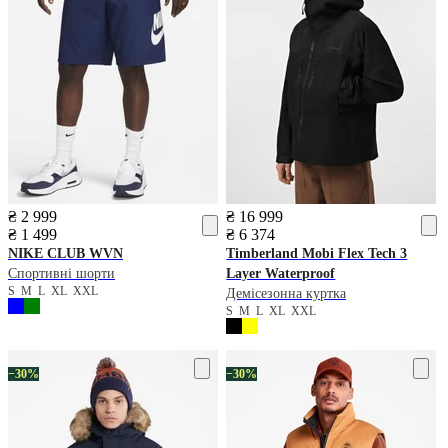
₴ 2 999
₴ 16 999
₴ 1 499
₴ 6 374
NIKE
CLUB WVN
Timberland
Mobi Flex Tech 3
Спортивні шорти
Layer Waterproof
S
M
L
XL
XXL
Демісезонна куртка
S
M
L
XL
XXL
−30%
−30%