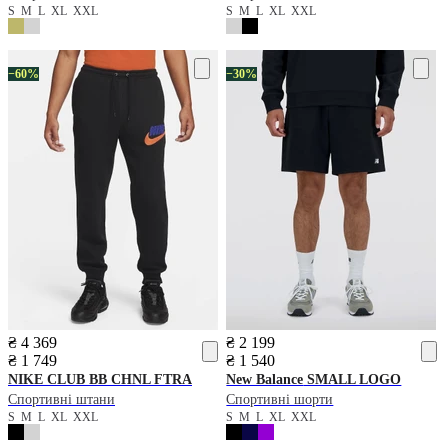
S
M
L
XL
XXL
S
M
L
XL
XXL
−60%
−30%
₴ 4 369
₴ 2 199
₴ 1 749
₴ 1 540
NIKE
CLUB BB CHNL FTRA
New Balance
SMALL LOGO
Спортивні штани
Спортивні шорти
S
M
L
XL
XXL
S
M
L
XL
XXL