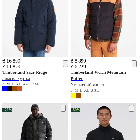
₴ 16 899
₴ 8 899
₴ 11 829
₴ 6 229
Timberland
Scar Ridge
Timberland
Welch Mountain
Зимова куртка
Puffer
S
M
L
XL
XXL
3XL
Утеплений жилет
S
M
L
XL
XXL
−29%
−60%