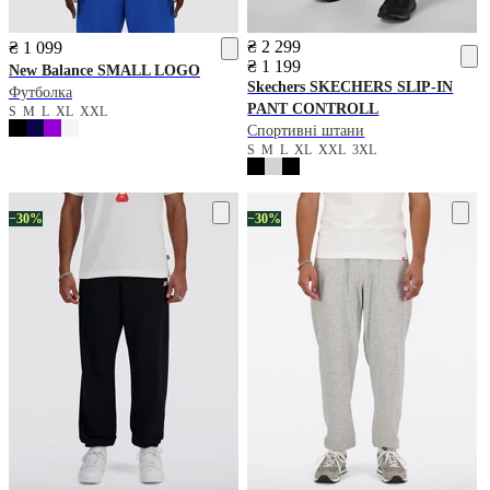
₴ 2 299
₴ 1 099
₴ 1 199
New Balance
SMALL LOGO
Skechers
SKECHERS SLIP-IN
Футболка
PANT CONTROLL
S
M
L
XL
XXL
Спортивні штани
S
M
L
XL
XXL
3XL
−30%
−30%