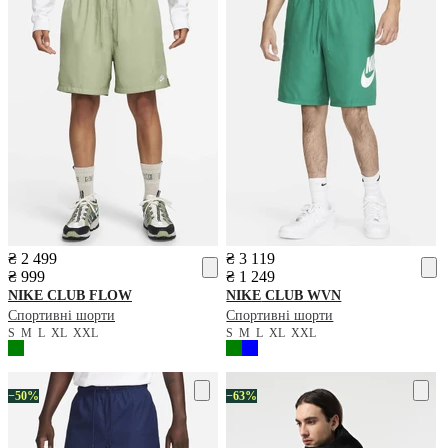
₴ 2 499
₴ 3 119
₴ 999
₴ 1 249
NIKE
CLUB FLOW
NIKE
CLUB WVN
Спортивні шорти
Спортивні шорти
S
M
L
XL
XXL
S
M
L
XL
XXL
−50%
−63%