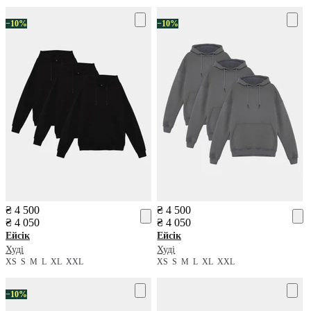
−10%
−10%
₴ 4 500
₴ 4 500
₴ 4 050
₴ 4 050
Ейсік
Ейсік
Худі
Худі
XS
S
M
L
XL
XXL
XS
S
M
L
XL
XXL
−10%