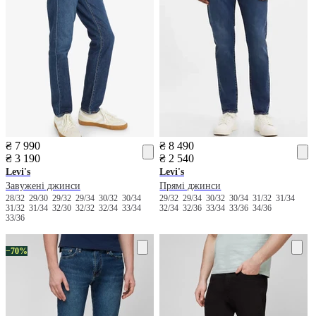
₴ 7 990
₴ 8 490
₴ 3 190
₴ 2 540
Levi's
Levi's
Завужені джинси
Прямі джинси
28/32
29/30
29/32
29/34
30/32
30/34
29/32
29/34
30/32
30/34
31/32
31/34
31/32
31/34
32/30
32/32
32/34
33/34
32/34
32/36
33/34
33/36
34/36
33/36
−70%