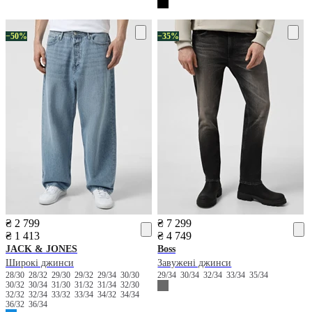
−50%
−35%
₴ 2 799
₴ 7 299
₴ 1 413
₴ 4 749
JACK & JONES
Boss
Широкі джинси
Завужені джинси
28/30
28/32
29/30
29/32
29/34
30/30
29/34
30/34
32/34
33/34
35/34
30/32
30/34
31/30
31/32
31/34
32/30
32/32
32/34
33/32
33/34
34/32
34/34
36/32
36/34