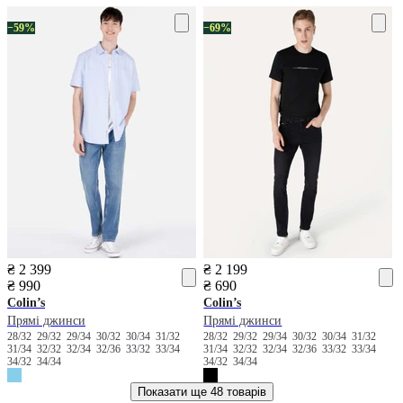
−59%
−69%
₴ 2 399
₴ 2 199
₴ 990
₴ 690
Colin’s
Colin’s
Прямі джинси
Прямі джинси
28/32
29/32
29/34
30/32
30/34
31/32
28/32
29/32
29/34
30/32
30/34
31/32
31/34
32/32
32/34
32/36
33/32
33/34
31/34
32/32
32/34
32/36
33/32
33/34
34/32
34/34
34/32
34/34
Показати ще
48 товарів