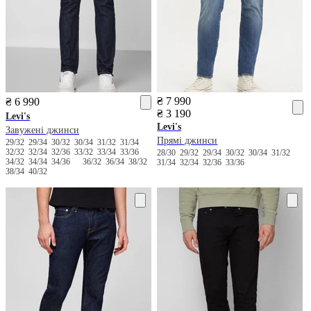
₴ 7 990
₴ 6 990
₴ 3 190
Levi's
Levi's
Завужені джинси
Прямі джинси
29/32
29/34
30/32
30/34
31/32
31/34
32/32
32/34
32/36
33/32
33/34
33/36
28/30
29/32
29/34
30/32
30/34
31/32
34/32
34/34
34/36
36/32
36/34
38/32
31/34
32/34
32/36
33/36
38/34
40/32