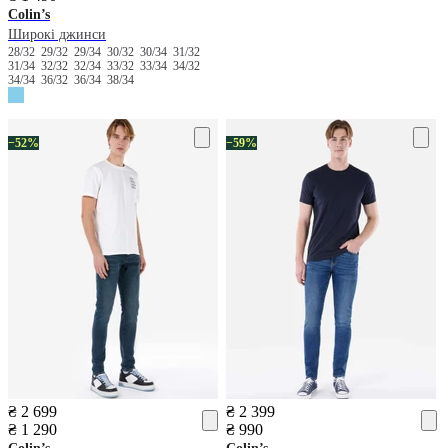
Colin’s
Широкі джинси
28/32
29/32
29/34
30/32
30/34
31/32
31/34
32/32
32/34
33/32
33/34
34/32
34/34
36/32
36/34
38/34
−52%
−59%
₴ 2 699
₴ 2 399
₴ 1 290
₴ 990