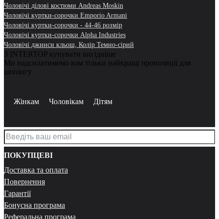
Чоловічі ділові костюми Andreas Moskin
Чоловічі куртки-сорочки Emporio Armani
Чоловічі куртки-сорочки - 44-46 розмір
Чоловічі куртки-сорочки Alpha Industries
Чоловічі джинси кльош, Колір Темно-сірий
З INTERTOP купувати вигідніше
Ми надсилатимемо вам тільки найкращі пропозиції для
шопінгу
Жінкам
Чоловікам
Дітям
ПОКУПЦЕВІ
Доставка та оплата
Повернення
Гарантії
Бонусна програма
Реферальна програма