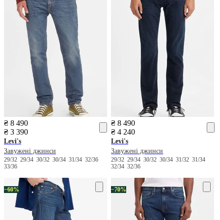
₴ 8 490
₴ 8 490
₴ 3 390
₴ 4 240
Levi's
Levi's
Завужені джинси
Завужені джинси
29/32
29/34
30/32
30/34
31/34
32/36
29/32
29/34
30/32
30/34
31/32
31/34
33/36
32/34
32/36
−60%
−70%