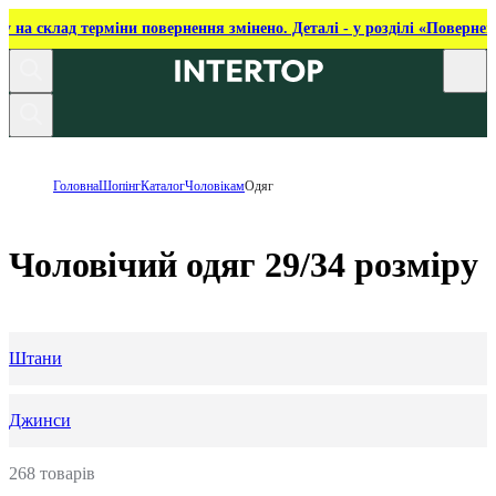
ку на склад терміни повернення змінено. Деталі - у розділі «Повернен
Головна
Шопінг
Каталог
Чоловікам
Одяг
Чоловічий одяг 29/34 розміру
Штани
Джинси
268 товарів