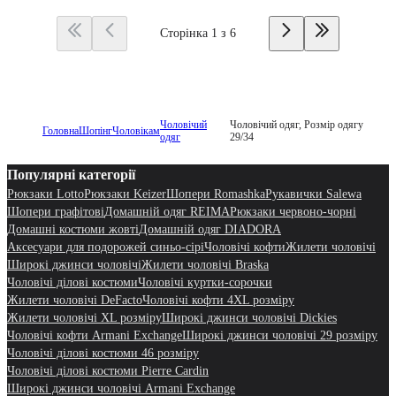
Сторінка 1 з 6
Чоловічий
Чоловічий одяг, Розмір одягу
Головна
Шопінг
Чоловікам
одяг
29/34
Популярні категорії
Рюкзаки Lotto
Рюкзаки Keizer
Шопери Romashka
Рукавички Salewa
Шопери графітові
Домашній одяг REIMA
Рюкзаки червоно-чорні
Домашні костюми жовті
Домашній одяг DIADORA
Аксесуари для подорожей синьо-сірі
Чоловічі кофти
Жилети чоловічі
Широкі джинси чоловічі
Жилети чоловічі Braska
Чоловічі ділові костюми
Чоловічі куртки-сорочки
Жилети чоловічі DeFacto
Чоловічі кофти 4XL розміру
Жилети чоловічі XL розміру
Широкі джинси чоловічі Dickies
Чоловічі кофти Armani Exchange
Широкі джинси чоловічі 29 розміру
Чоловічі ділові костюми 46 розміру
Чоловічі ділові костюми Pierre Cardin
Широкі джинси чоловічі Armani Exchange