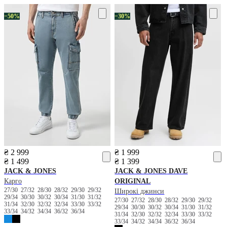
−50%
−30%
₴ 2 999
₴ 1 999
₴ 1 499
₴ 1 399
JACK & JONES
JACK & JONES
DAVE
Карго
ORIGINAL
27/30
27/32
28/30
28/32
29/30
29/32
Широкі джинси
29/34
30/30
30/32
30/34
31/30
31/32
27/30
27/32
28/30
28/32
29/30
29/32
31/34
32/30
32/32
32/34
33/30
33/32
29/34
30/30
30/32
30/34
31/30
31/32
33/34
34/32
34/34
36/32
36/34
31/34
32/30
32/32
32/34
33/30
33/32
33/34
34/32
34/34
36/32
36/34