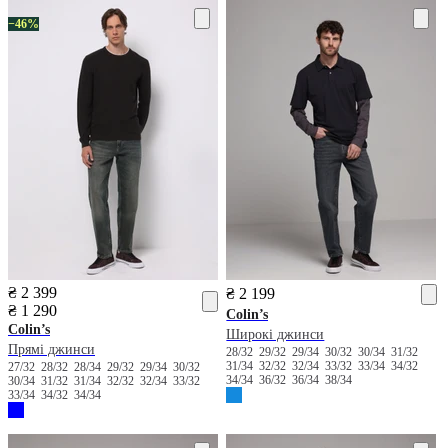
−46%
₴ 2 399
₴ 2 199
₴ 1 290
Colin’s
Colin’s
Широкі джинси
Прямі джинси
28/32
29/32
29/34
30/32
30/34
31/32
31/34
32/32
32/34
33/32
33/34
34/32
27/32
28/32
28/34
29/32
29/34
30/32
34/34
36/32
36/34
38/34
30/34
31/32
31/34
32/32
32/34
33/32
33/34
34/32
34/34