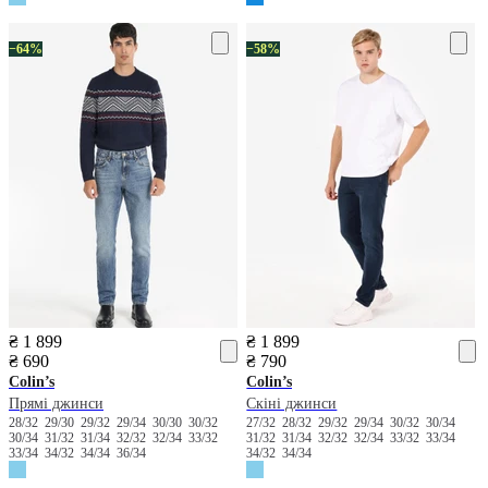
−64%
−58%
₴ 1 899
₴ 1 899
₴ 690
₴ 790
Colin’s
Colin’s
Прямі джинси
Скіні джинси
28/32
29/30
29/32
29/34
30/30
30/32
27/32
28/32
29/32
29/34
30/32
30/34
30/34
31/32
31/34
32/32
32/34
33/32
31/32
31/34
32/32
32/34
33/32
33/34
33/34
34/32
34/34
36/34
34/32
34/34