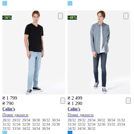
−56%
−48%
₴ 1 799
₴ 2 499
₴ 790
₴ 1 290
Colin’s
Colin’s
Прямі джинси
Прямі джинси
28/32
29/32
29/34
30/30
30/32
30/34
28/32
29/32
29/34
30/32
30/34
31/32
31/32
31/34
32/30
32/32
32/34
33/30
31/34
32/32
32/34
32/36
33/32
33/34
33/32
33/34
34/32
34/34
36/34
34/32
34/34
36/32