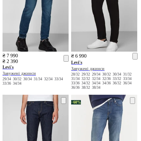
₴ 7 990
₴ 6 990
₴ 2 390
Levi's
Levi's
Завужені джинси
Завужені джинси
28/32
29/32
29/34
30/32
30/34
31/32
31/34
32/32
32/34
32/36
33/32
33/34
29/34
30/32
30/34
31/34
32/34
33/34
33/36
34/32
34/34
34/36
36/32
36/34
33/36
34/34
36/36
38/32
38/34
−60%