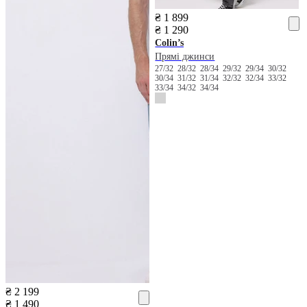
₴ 1 899
₴ 1 290
Colin’s
Прямі джинси
27/32
28/32
28/34
29/32
29/34
30/32
30/34
31/32
31/34
32/32
32/34
33/32
33/34
34/32
34/34
₴ 2 199
₴ 1 490