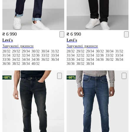
₴ 6 990
₴ 6 990
Levi's
Levi's
Завужені джинси
Завужені джинси
28/32
29/32
29/34
30/32
30/34
31/32
28/32
29/32
29/34
30/32
30/34
31/32
31/34
32/32
32/34
32/36
33/32
33/34
31/34
32/32
32/34
32/36
33/32
33/34
33/36
34/32
34/34
34/36
36/32
36/34
33/36
34/32
34/34
34/36
36/32
36/34
36/36
38/32
38/34
40/32
36/36
38/32
38/34
−60%
−60%