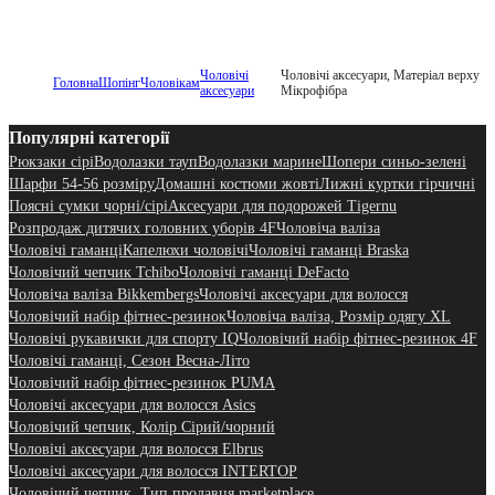
Чоловічі
Чоловічі аксесуари, Матеріал верху
Головна
Шопінг
Чоловікам
аксесуари
Мікрофібра
Популярні категорії
Рюкзаки сірі
Водолазки тауп
Водолазки марине
Шопери синьо-зелені
Шарфи 54-56 розміру
Домашні костюми жовті
Лижні куртки гірчичні
Поясні сумки чорні/сірі
Аксесуари для подорожей Tigernu
Розпродаж дитячих головних уборів 4F
Чоловіча валіза
Чоловічі гаманці
Капелюхи чоловічі
Чоловічі гаманці Braska
Чоловічий чепчик Tchibo
Чоловічі гаманці DeFacto
Чоловіча валіза Bikkembergs
Чоловічі аксесуари для волосся
Чоловічий набір фітнес-резинок
Чоловіча валіза, Розмір одягу XL
Чоловічі рукавички для спорту IQ
Чоловічий набір фітнес-резинок 4F
Чоловічі гаманці, Сезон Весна-Літо
Чоловічий набір фітнес-резинок PUMA
Чоловічі аксесуари для волосся Asics
Чоловічий чепчик, Колір Сірий/чорний
Чоловічі аксесуари для волосся Elbrus
Чоловічі аксесуари для волосся INTERTOP
Чоловічий чепчик, Тип продавця marketplace