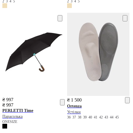
2
3
4
5
2
3
4
5
₴ 997
₴ 1 500
₴ 997
Ortenza
PERLETTI
Time
Устілки
Парасолька
36
37
38
39
40
41
42
43
44
45
ONESIZE