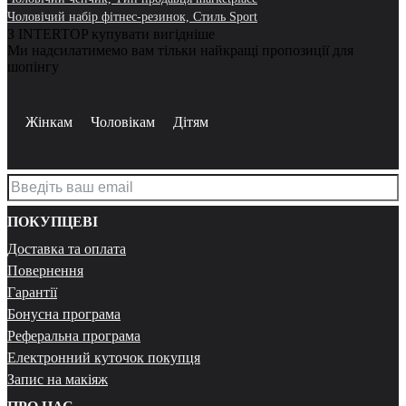
Чоловічий набір фітнес-резинок, Стиль Sport
З INTERTOP купувати вигідніше
Ми надсилатимемо вам тільки найкращі пропозиції для
шопінгу
Жінкам
Чоловікам
Дітям
ПОКУПЦЕВІ
Доставка та оплата
Повернення
Гарантії
Бонусна програма
Реферальна програма
Електронний куточок покупця
Запис на макіяж