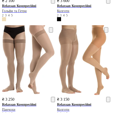
₴ 2 100
₴ 3 600
Relaxsan
Компресійні
Relaxsan
Компресійні
Гольфи та Гетри
Колготи
2
3
4
5
2
3
4
5
₴ 3 250
₴ 3 150
Relaxsan
Компресійні
Relaxsan
Компресійні
Панчохи
Колготи