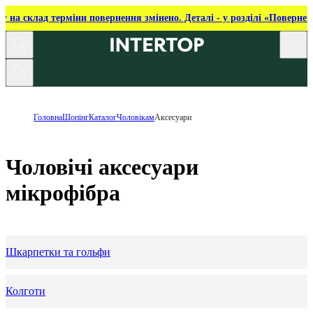
ку на склад терміни повернення змінено. Деталі - у розділі «Повернен
Головна
Шопінг
Каталог
Чоловікам
Аксесуари
Чоловічі аксесуари
мікрофібра
Шкарпетки та гольфи
Колготи