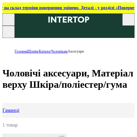
ку на склад терміни повернення змінено. Деталі - у розділі «Повернен
Головна
Шопінг
Каталог
Чоловікам
Аксесуари
Чоловічі аксесуари, Матеріал
верху Шкіра/поліестер/гума
Гаманці
1 товар