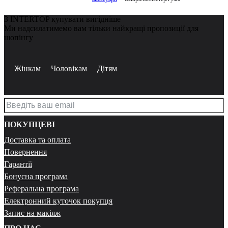
З INTERTOP купувати вигідніше
Ми надсилатимемо вам тільки найкращі пропозиції для
шопінгу
Жінкам
Чоловікам
Дітям
ПОКУПЦЕВІ
Доставка та оплата
Повернення
Гарантії
Бонусна програма
Реферальна програма
Електронний куточок покупця
Запис на макіяж