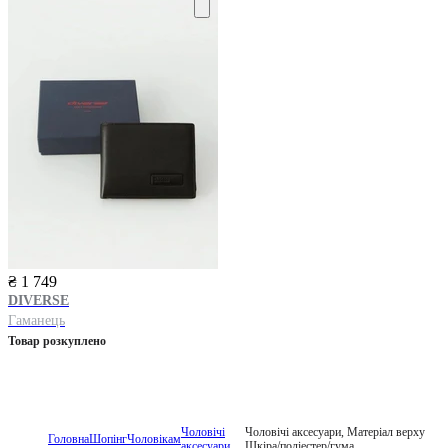
₴ 1 749
DIVERSE
Гаманець
Товар розкуплено
Чоловічі
Чоловічі аксесуари, Матеріал верху
Головна
Шопінг
Чоловікам
аксесуари
Шкіра/поліестер/гума