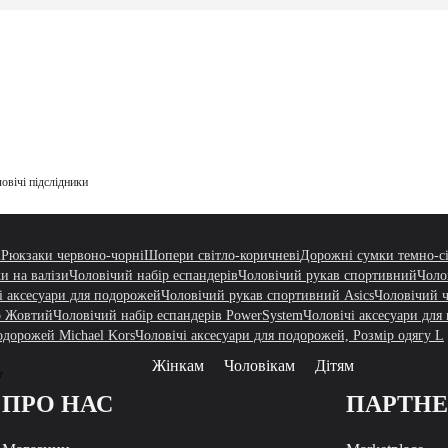
овічі підслідники
і
Рюкзаки червоно-чорні
Шопери світло-коричневі
Дорожні сумки темно-сі
ки на валізи
Чоловічий набір еспандерів
Чоловічий рукав спортивний
Чоло
і аксесуари для подорожей
Чоловічий рукав спортивний Asics
Чоловічий ч
ір Жовтий
Чоловічий набір еспандерів PowerSystem
Чоловічі аксесуари для
одорожей Michael Kors
Чоловічі аксесуари для подорожей, Розмір одягу L
Жінкам
Чоловікам
Дітям
у
ПРО НАС
ПАРТН