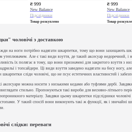
₴ 999
₴ 999
New Balance
New Balance
Підслідники
Підслідники
Товар розкуплено
Товар розкупл
ки" чоловічі з доставкою
вжди на ноги потрібно надягати шкарпетки, тому що вони захищають шкір
 утеплювачем. Але є такі види взуття, де такий аксесуар недоречний, і
бливість їх полягає в тому, що вони призначені для закритого взуття з 
адрильї і топсайдери. Ці види взуття заведено надягати на босу ногу, а
 шкарпетки сліди чоловічі, що не псує естетичних властивостей і забез
кі аксесуари можна носити з низькими кедами або туфлями дербі. Завдяк
виглядати стильно. Пропонуються такі вироби для весняно-літнього пері
ітропроникного матеріалу. Завдяки цьому шкарпетки підслідники чоловіч
 стопами. У такий спосіб вони виконують такі ж функції, як і звичайні ш
ми.
ічі слідки: переваги