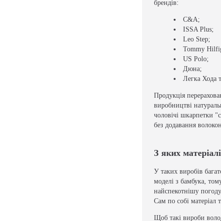
брендів:
C&A;
ISSA Plus;
Leo Step;
Tommy Hilfi
US Polo;
Дюна;
Легка Хода т
Продукція перерахова
виробництві натуральн
чоловічі шкарпетки "с
без додавання волоко
З яких матеріалі
У таких виробів багат
моделі з бамбука, том
найспекотнішу погоду.
Сам по собі матеріал 
Щоб такі вироби воло