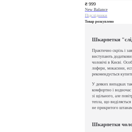
₴ 999
New Balance
Підслідники
Товар розкуплено
Шкарпетки "слід
Практично скрізь і за
виступають додатковим
чоловічі в Києві. Осо
лофери, мокасини, есп
рекомендується купити
У деяких випадках та
комфортно і водночас 
зі щільного, але пов
тепла, що виділяється
не прикритого штана
Шкарпетки чолов