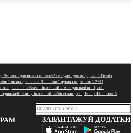
рі
Резинки для волосся золоті
Аксесуари для подорожей Demix
вічий чохол для валізи
Чоловічий рукав спортивний 2XU
охол для валізи Braska
Чоловічий чохол для валізи Lipault
 подорожей Osprey
Чоловічий набір еспандерів, Колір Фіолетовий
ЗАВАНТАЖУЙ ДОДАТКИ
ЕРАМ