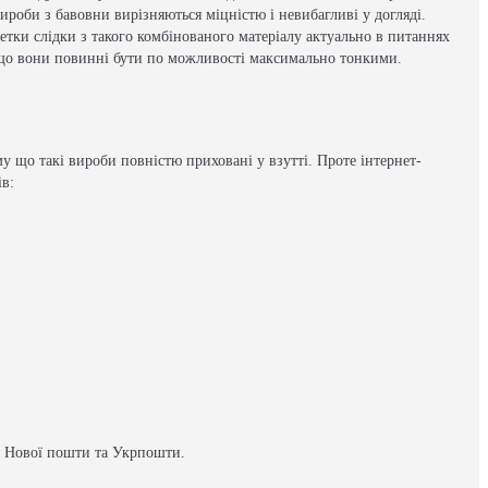
ироби з бавовни вирізняються міцністю і невибагливі у догляді.
тки слідки з такого комбінованого матеріалу актуально в питаннях
му що вони повинні бути по можливості максимально тонкими.
му що такі вироби повністю приховані у взутті. Проте інтернет-
ів:
я Нової пошти та Укрпошти.