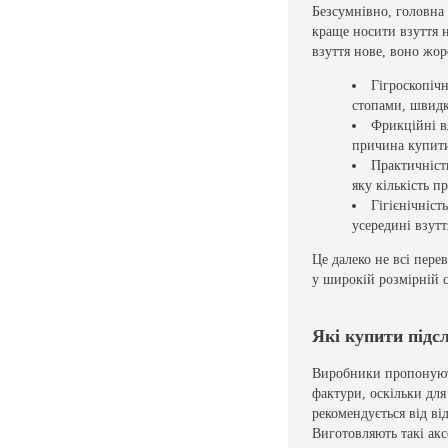
Безсумнівно, головна 
краще носити взуття н
взуття нове, воно жор
Гігроскопічн
стопами, швидк
Фрикційні в
причина купити
Практичніст
яку кількість п
Гігієнічніс
усередині взутт
Це далеко не всі пере
у широкій розмірній с
Які купити підс
Виробники пропонують 
фактури, оскільки для
рекомендується від ві
Виготовляють такі акс