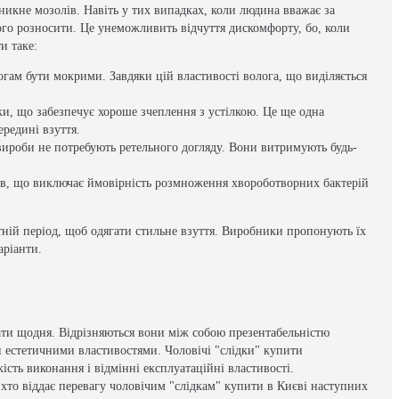
иникне мозолів. Навіть у тих випадках, коли людина вважає за
ого розносити. Це унеможливить відчуття дискомфорту, бо, коли
и таке:
огам бути мокрими. Завдяки цій властивості волога, що виділяється
ки, що забезпечує хороше зчеплення з устілкою. Це ще одна
редині взуття.
вироби не потребують ретельного догляду. Вони витримують будь-
лів, що виключає ймовірність розмноження хвороботворних бактерій
ітній період, щоб одягати стильне взуття. Виробники пропонують їх
аріанти.
вати щодня. Відрізняються вони між собою презентабельністю
и естетичними властивостями. Чоловічі "слідки" купити
сть виконання і відмінні експлуатаційні властивості.
 хто віддає перевагу чоловічим "слідкам" купити в Києві наступних