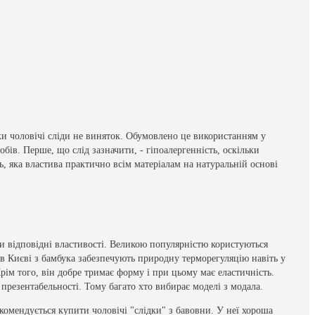
и чоловічі сліди не виняток. Обумовлено це використанням у
бів. Перше, що слід зазначити, - гіпоалергенність, оскільки
ь, яка властива практично всім матеріалам на натуральній основі
ти відповідні властивості. Великою популярністю користуються
 в Києві з бамбука забезпечують природну терморегуляцію навіть у
ім того, він добре тримає форму і при цьому має еластичність.
 презентабельності. Тому багато хто вибирає моделі з модала.
омендується купити чоловічі "слідки" з бавовни. У неї хороша