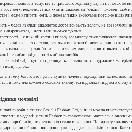
перевага полягає в тому, що за тривалого ходіння у взутті на ногах не в
а босу ногу, рекомендується купити шкарпетки "слідки" чоловічі, щоб й
стке і може натирати ноги. З переваг таких аксесуарів потрібно відзначит
ість – чоловічі сліди шкарпеток добре вбирають вологу, не дозволяючи н
о випаровується, і ноги залишаються сухими.
ластивості – у нижній частині виробу розташовуються силіконові наклад
 чоловічі шкарпетки сліди, оскільки вони запобігають ковзанню ноги все
ь – завдяки експлуатаційним властивостям матеріалів виготовлення такі 
рань і не вибагливі до якості мийних засобів.
ть – чоловічі сліди купити пропонується виключно з натуральних матеріа
я і появу грибка.
ваги, а тому багато хто прагне купити чоловічі підслідники на весняно-л
ітці, а тому для кожного чоловіка знайдуться відповідні під його стопу в
лідники чоловічі
такі вироби в стилях Casual і Fashion. І ті, й інші можна використову
 створення моделей у стилі Fashion використовують матеріали з високим
домих виробників, незалежно від стилю виконання. Це гарантує високу які
есуари всі виробники, що пропонують одяг для чоловіків і жінок. Багато