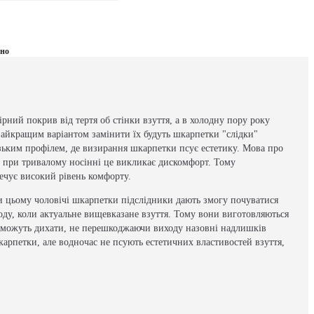
ено
ний покрив від тертя об стінки взуття, а в холодну пору року
 найкращим варіантом замінити їх будуть шкарпетки "слідки"
низьким профілем, де визирання шкарпетки псує естетику. Мова про
ле при тривалому носінні це викликає дискомфорт. Тому
печує високий рівень комфорту.
и цьому чоловічі шкарпетки підслідники дають змогу почуватися
оду, коли актуальне вищевказане взуття. Тому вони виготовляються
і можуть дихати, не перешкоджаючи виходу назовні надлишків
карпетки, але водночас не псують естетичних властивостей взуття,