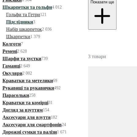
Показати ще
Шкарпетки та гольфи
4 012
Гольфи та Гетри
121
Підслідники
3
Набір шкарпеток
2 036
Шкарпетки
1 379
Колготи
7
Ремені
2 628
3 товари
Шарфи та хустки
739
Гаманці
2 649
Окуляри
2 002
Краватки та метелики
69
Рукавиці та рукавички
492
Парасольки
258
Краватки та комірці
31
Догляд за взуттям
154
Аксесуари для взуття
182
Аксесуари для смартфонів
24
Дорожні сумки та валізи
1 671