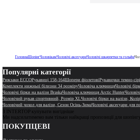
Головна
Шопінг
Чоловікам
Чоловічі аксесуари
Чоловічі шкарпетки та гольфи
Чол
Популярні категорії
Рюкзаки ECCO
Рукавиці 158-164
Шопери фіолетові
Рукавички темно-сір
Комплекти нижньої білизни 34 розміру
Чоловіча ключниця
Чоловічі бір
Чоловічі бірки на валізи Braska
Чоловіча ключниця Arctic Hunter
Чоловіч
Чоловічий рукав спортивний, Розмір XL
Чоловічі бірки на валізи, Кол
Чоловічий чохол для валізи, Сезон Осінь-Зима
Чоловічі аксесуари для п
З INTERTOP купувати вигідніше
Ми надсилатимемо вам тільки найкращі пропозиції для шопінг
ПОКУПЦЕВІ