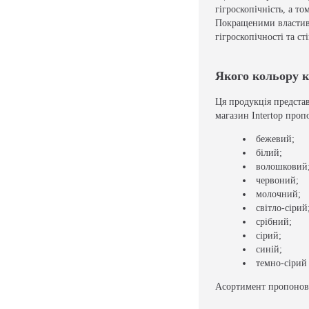
гігроскопічність, а т
Покращеними властиво
гігроскопічності та с
Якого кольору к
Ця продукція представ
магазин Intertop проп
бежевий;
білий;
волошковий
червоний;
молочний;
світло-сірий
срібний;
сірий;
синій;
темно-сірий 
Асортимент пропонова