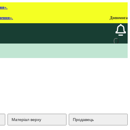
ня».
нення».
Допомога
Матеріал верху
Продавець