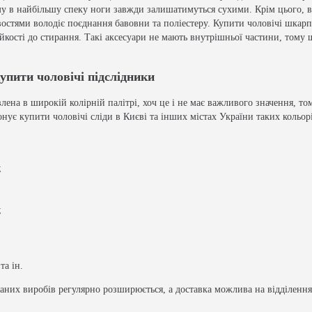
ому в найбільшу спеку ноги завжди залишатимуться сухими. Крім цього, в
стями володіє поєднання бавовни та поліестеру. Купити чоловічі шкарпе
тійкості до стирання. Такі аксесуари не мають внутрішньої частини, то
упити чоловічі підслідники
лена в широкій колірній палітрі, хоч це і не має важливого значення, то
онує купити чоловічі сліди в Києві та інших містах України таких кольор
;
;
та ін.
них виробів регулярно розширюється, а доставка можлива на відділенн