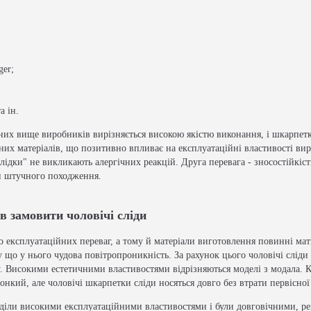
ger;
а ін.
них вище виробників вирізняється високою якістю виконання, і шкарпетк
их матеріалів, що позитивно впливає на експлуатаційні властивості виро
лідки" не викликають алергічних реакцій. Друга перевага - зносостійкіст
н штучного походження.
в замовити чоловічі сліди
о експлуатаційних переваг, а тому й матеріали виготовлення повинні ма
у що у нього чудова повітропроникність. За рахунок цього чоловічі сліди
 Високими естетичними властивостями відрізняються моделі з модала. Кр
тонкий, але чоловічі шкарпетки сліди носяться довго без втрати первісної
діли високими експлуатаційними властивостями і були довговічними, рек