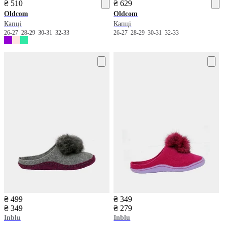
₴ 510
₴ 629
Oldcom
Oldcom
Капці
Капці
26-27
28-29
30-31
32-33
26-27
28-29
30-31
32-33
₴ 499
₴ 349
₴ 349
₴ 279
Inblu
Inblu