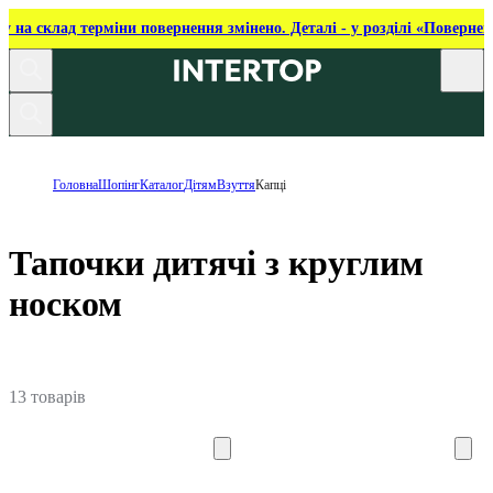
ку на склад терміни повернення змінено. Деталі - у розділі «Повернен
Головна
Шопінг
Каталог
Дітям
Взуття
Капці
Тапочки дитячі з круглим
носком
13 товарів