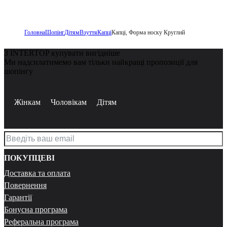
Головна
Шопінг
Дітям
Взуття
Капці
Капці, Форма носку Круглий
З INTERTOP купувати вигідніше
Ми надсилатимемо вам тільки найкращі пропозиції для
шопінгу
Жінкам
Чоловікам
Дітям
ПОКУПЦЕВІ
Доставка та оплата
Повернення
Гарантії
Бонусна програма
Реферальна програма