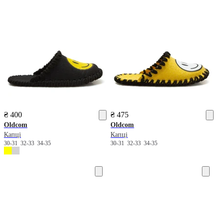
₴ 400
₴ 475
Oldcom
Oldcom
Капці
Капці
30-31
32-33
34-35
30-31
32-33
34-35