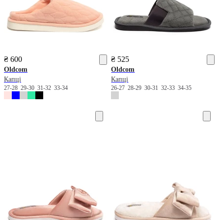
₴ 600
₴ 525
Oldcom
Oldcom
Капці
Капці
27-28
29-30
31-32
33-34
26-27
28-29
30-31
32-33
34-35