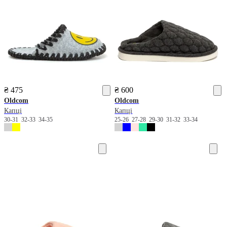
₴ 475
₴ 600
Oldcom
Oldcom
Капці
Капці
30-31
32-33
34-35
25-26
27-28
29-30
31-32
33-34