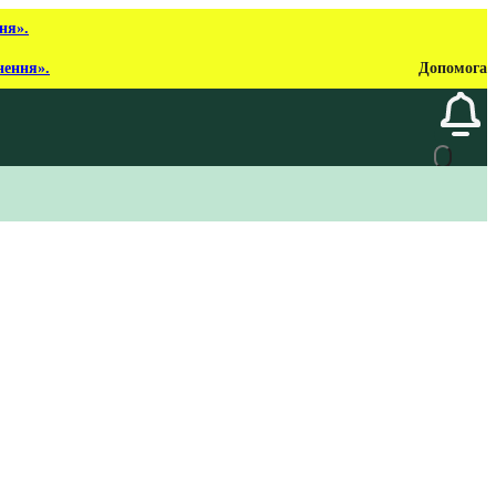
ня».
нення».
Допомога