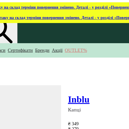
ку на склад терміни повернення змінено. Деталі - у розділі «Повернен
таку на склад терміни повернення змінено. Деталі - у розділі «Повер
аси
Сертифікати
Бренди
Акції
OUTLET%
укаєш?
Inblu
Капці
₴ 349
₴ 279