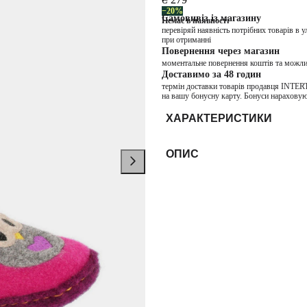
−20%
Самовивіз із магазину
Немає в наявності
перевіряй наявність потрібних товарів в 
при отриманні
Повернення через магазин
моментальне повернення коштів та можли
Доставимо за 48 годин
термін доставки товарів продавця INTER
на вашу бонусну карту. Бонуси нараховую
ХАРАКТЕРИСТИКИ
ОПИС