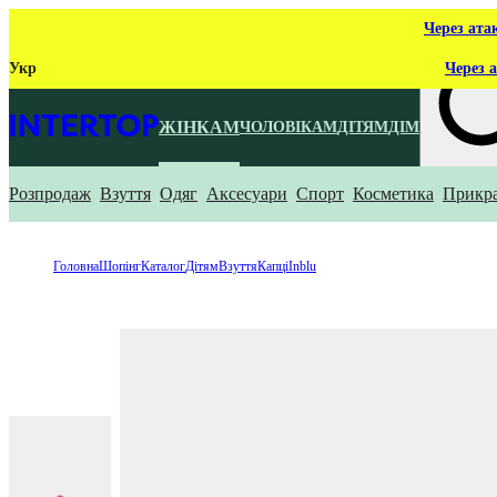
Через ата
Укр
Через а
ЖІНКАМ
ЧОЛОВІКАМ
ДІТЯМ
ДІМ
Розпродаж
Взуття
Одяг
Аксесуари
Спорт
Косметика
Прикр
Що ти ш
Головна
Шопінг
Каталог
Дітям
Взуття
Капці
Inblu