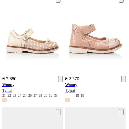
₴ 2 680
₴ 2 370
Woopy
Woopy
Туфлі
Туфлі
21
22
23
24
25
26
27
28
29
32
33
18
19