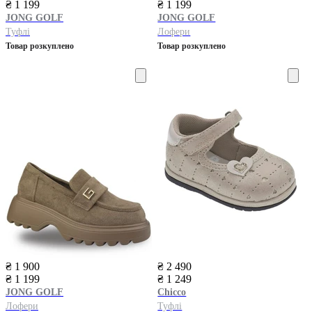
₴ 1 199
₴ 1 199
JONG GOLF
JONG GOLF
Туфлі
Лофери
Товар розкуплено
Товар розкуплено
₴ 1 900
₴ 2 490
₴ 1 199
₴ 1 249
JONG GOLF
Chicco
Лофери
Туфлі