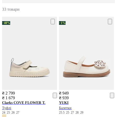
33 товари
−40%
−1%
₴ 2 799
₴ 949
₴ 1 679
₴ 939
Clarks
COVE FLOWER T.
YUKI
Туфлі
Балетки
24
25
26
27
25.5
25
27
28
29