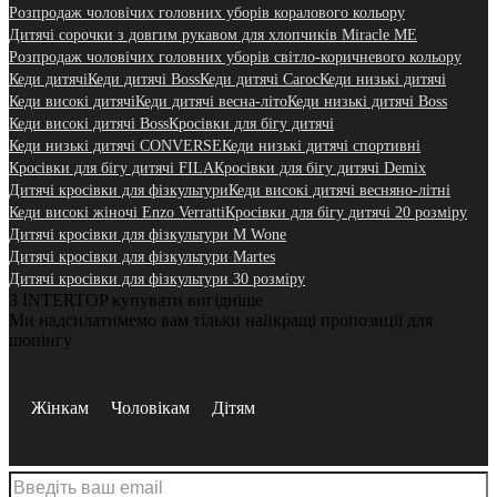
Розпродаж чоловічих головних уборів коралового кольору
Дитячі сорочки з довгим рукавом для хлопчиків Miracle ME
Розпродаж чоловічих головних уборів світло-коричневого кольору
Кеди дитячі
Кеди дитячі Boss
Кеди дитячі Caroc
Кеди низькі дитячі
Кеди високі дитячі
Кеди дитячі весна-літо
Кеди низькі дитячі Boss
Кеди високі дитячі Boss
Кросівки для бігу дитячі
Кеди низькі дитячі CONVERSE
Кеди низькі дитячі спортивні
Кросівки для бігу дитячі FILA
Кросівки для бігу дитячі Demix
Дитячі кросівки для фізкультури
Кеди високі дитячі весняно-літні
Кеди високі жіночі Enzo Verratti
Кросівки для бігу дитячі 20 розміру
Дитячі кросівки для фізкультури M Wone
Дитячі кросівки для фізкультури Martes
Дитячі кросівки для фізкультури 30 розміру
З INTERTOP купувати вигідніше
Ми надсилатимемо вам тільки найкращі пропозиції для
шопінгу
Жінкам
Чоловікам
Дітям