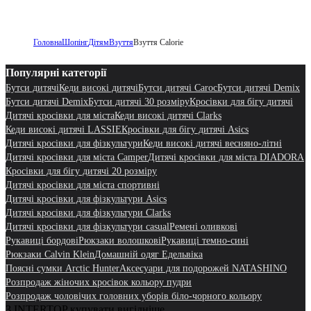
Головна
Шопінг
Дітям
Взуття
Взуття Calorie
Популярні категорії
Бутси дитячі
Кеди високі дитячі
Бутси дитячі Caroc
Бутси дитячі Demix
Бутси дитячі Demix
Бутси дитячі 30 розміру
Кросівки для бігу дитячі
Дитячі кросівки для міста
Кеди високі дитячі Clarks
Кеди високі дитячі LASSIE
Кросівки для бігу дитячі Asics
Дитячі кросівки для фізкультури
Кеди високі дитячі весняно-літні
Дитячі кросівки для міста Camper
Дитячі кросівки для міста DIADORA
Кросівки для бігу дитячі 20 розміру
Дитячі кросівки для міста спортивні
Дитячі кросівки для фізкультури Asics
Дитячі кросівки для фізкультури Clarks
Дитячі кросівки для фізкультури casual
Ремені оливкові
Рукавиці бордові
Рюкзаки волошкові
Рукавиці темно-сині
Рюкзаки Calvin Klein
Домашній одяг Едельвіка
Поясні сумки Arctic Hunter
Аксесуари для подорожей NATASHINO
Розпродаж жіночих кросівок кольору пудри
Розпродаж чоловічих головних уборів біло-чорного кольору
З INTERTOP купувати вигідніше