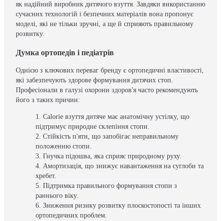
як надійний виробник дитячого взуття. Завдяки використанню
сучасних технологій і безпечних матеріалів вона пропонує
моделі, які не тільки зручні, а ще й сприяють правильному
розвитку.
Думка ортопедів і педіатрів
Однією з ключових переваг бренду є ортопедичні властивості,
які забезпечують здорове формування дитячих стоп.
Професіонали в галузі охорони здоров'я часто рекомендують
його з таких причин:
Calorie взуття дитяче має анатомічну устілку, що
підтримує природне склепіння стопи.
Стійкість п'яти, що запобігає неправильному
положенню стопи.
Гнучка підошва, яка сприяє природному руху.
Амортизація, що знижує навантаження на суглоби та
хребет.
Підтримка правильного формування стопи з
раннього віку.
Зниження ризику розвитку плоскостопості та інших
ортопедичних проблем.