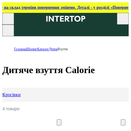
ку на склад терміни повернення змінено. Деталі - у розділі «Повернен
Головна
Шопінг
Каталог
Дітям
Взуття
Дитяче взуття Calorie
Кросівки
4 товари