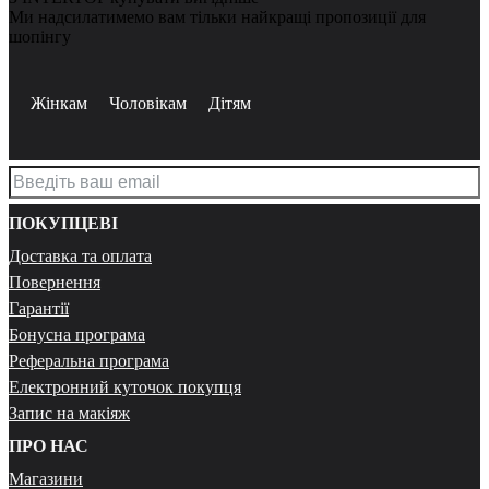
Ми надсилатимемо вам тільки найкращі пропозиції для
шопінгу
Жінкам
Чоловікам
Дітям
ПОКУПЦЕВІ
Доставка та оплата
Повернення
Гарантії
Бонусна програма
Реферальна програма
Електронний куточок покупця
Запис на макіяж
ПРО НАС
Магазини