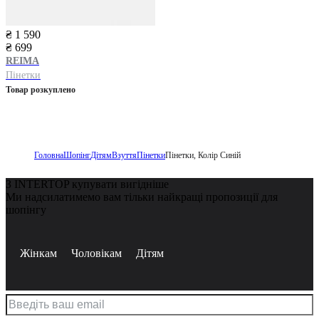
₴ 1 590
₴ 699
REIMA
Пінетки
Товар розкуплено
Головна
Шопінг
Дітям
Взуття
Пінетки
Пінетки, Колір Синій
З INTERTOP купувати вигідніше
Ми надсилатимемо вам тільки найкращі пропозиції для
шопінгу
Жінкам
Чоловікам
Дітям