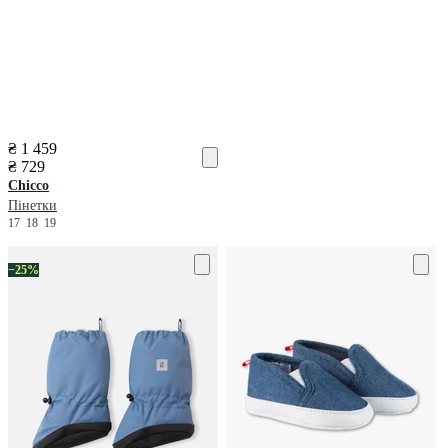
₴ 1 459
₴ 729
Chicco
Пінетки
17
18
19
−25%