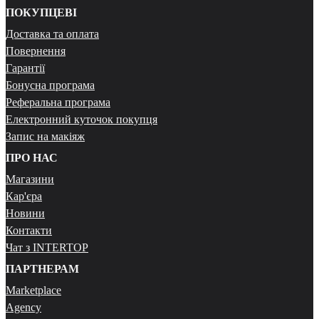
ПОКУПЦЕВІ
Доставка та оплата
Повернення
Гарантії
Бонусна програма
Реферальна програма
Електронний куточок покупця
Запис на макіяж
ПРО НАС
Магазини
Кар'єра
Новини
Контакти
Чат з INTERTOP
ПАРТНЕРАМ
Marketplace
Agency