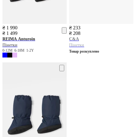
₴ 1 990
₴ 233
₴ 1 499
₴ 208
REIMA
Anturoin
C&A
Пінетки
Пінетки
0-12М
6-18M
1-2Y
Товар розкуплено