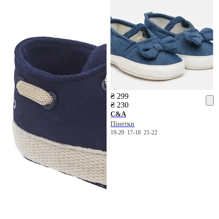
₴ 299
₴ 230
C&A
Пінетки
19-20
17-18
21-22