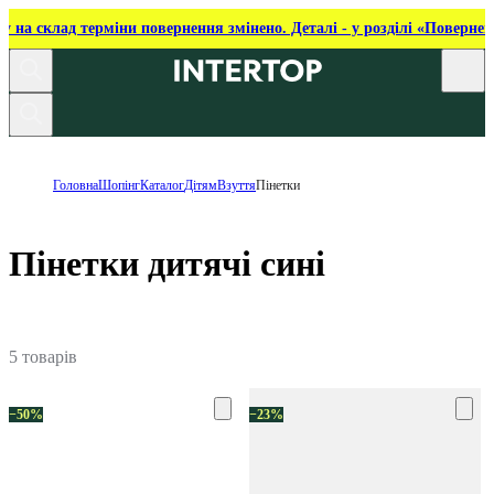
ку на склад терміни повернення змінено. Деталі - у розділі «Повернен
Головна
Шопінг
Каталог
Дітям
Взуття
Пінетки
Пінетки дитячі сині
5 товарів
−50%
−23%